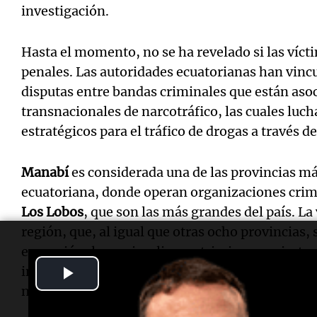
investigación.
Hasta el momento, no se ha revelado si las víc
penales. Las autoridades ecuatorianas han vincu
disputas entre bandas criminales que están asoc
transnacionales de narcotráfico, las cuales lucha
estratégicos para el tráfico de drogas a través de
Manabí
es considerada una de las provincias más
ecuatoriana, donde operan organizaciones cri
Los Lobos
, que son las más grandes del país. La
región, que, al igual que otras ocho provincias,
excepción, lo que implica restricciones a cierto
Play
inviolabilidad del domicilio y la correspondenc
nocturno.
Video