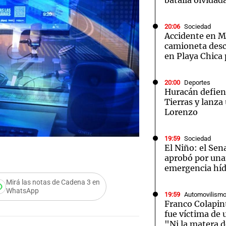
batalla olvidad
20:06
Sociedad
Accidente en Ma
camioneta desc
en Playa Chica 
20:00
Deportes
Huracán defien
Tierras y lanza
Lorenzo
19:59
Sociedad
El Niño: el Sen
aprobó por una
emergencia híd
Mirá las notas de Cadena 3 en
WhatsApp
19:59
Automovilism
Franco Colapin
fue víctima de 
"Ni la matera 