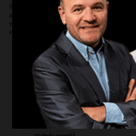
Según cifras oficiales, Ecuador, que fue declara
armado interno desde 2024, registró un total d
y principios de mayo, de los cuales el 88% (2.20
ecuatoriana.
Lectura rápida
¿Qué sucedió?
Un ataque armado en una cancha de voley 
muertos y cinco heridos.
¿Dónde ocurrió?
En Montecristi, provincia de Manabí, Ecua
¿Cuándo ocurrió?