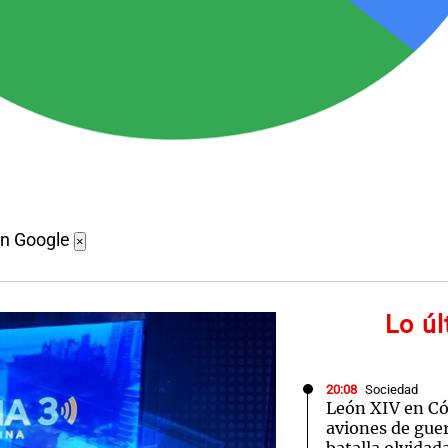
en Google
×
Lo ú
20:08
Sociedad
León XIV en Cór
aviones de guer