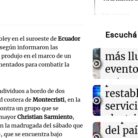
Audio.
Meteo
19:49
Sociedad
"La droga era m
tuvimos sexo":
alerta 
contó cómo fue
Escuchá 
ley en el suroeste de
Ecuador
Moyano
Audio.
Niño t
 según informaron las
sigue
más ll
e produjo en el marco de un
19:46
Sociedad
Incidentes fren
mentados para combatir la
trabaj
evento
tres detenidos 
la marcha
Audio.
para
extre
una en
restab
19:41
Política y Eco
individuos a bordo de dos
durant
Fito Páez y La
ad costera de
Montecristi
, en la
Bariloche y Bue
el 80%
servic
prima
Audio.
extranjerizació
contra un grupo que se
empre
electr
Informados 
l mayor
Christian Sarmiento
,
Caroli
Episodios
19:39
Mundo
a en la madrugada del sábado que
del paí
tras fu
Aumentan los c
Losada
, que se encuentra bajo
entre consumid