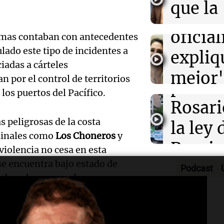
que la
viento
marihuana en E
que el
econo
Panorama F
oficia
timas contaban con antecedentes
Episodios
Audio.
mejora
lado este tipo de incidentes a
expliq
en el 
iadas a cárteles
próxi
mejor"
n por el control de territorios
protes
Amamos Arg
Audio.
 los puertos del Pacífico.
la ley 
Episodios
Rosari
Manife
propi
 peligrosas de la costa
la ley 
en Ros
privad
minales como
Los Choneros
y
Propi
 violencia no cesa en esta
Audio.
contra 
Informados 
 se encuentra bajo estado de
Privad
Episodios
Podcast
Juez c
Propi
s derechos, como la
Viva la Radi
ia, además de un toque de queda
la pol
Privad
Episodios
Audio.
por la
debati