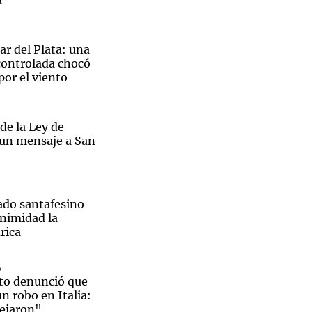
a
r del Plata: una
ontrolada chocó
por el viento
de la Ley de
 un mensaje a San
ado santafesino
nimidad la
rica
o
to denunció que
un robo en Italia:
dejaron"