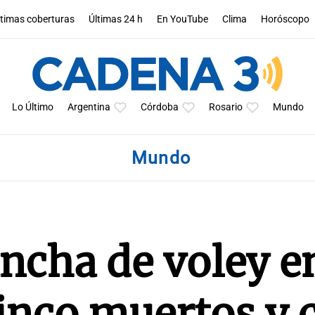
ltimas coberturas
Últimas 24 h
En YouTube
Clima
Horóscopo
Lo Último
Argentina
Córdoba
Rosario
Mundo
Mundo
ncha de voley e
inco muertos y 