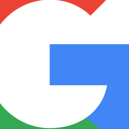
Notas
Notas
No
e en Cadena 3
El huracán de Arequito
Cadena 3 en