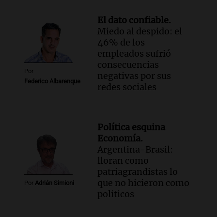
Episodios
El dato confiable.
Audio.
Manifestación en Rosario contra
Miedo al despido: el
la ley de Propiedad Privada debatida en
46% de los
el Senado.
empleados sufrió
Viva la Radio Rosario
consecuencias
Episodios
Por
negativas por sus
Audio.
Luis Juez cuestionó la polémica
Federico Albarenque
redes sociales
por la Ley de Tierras: "Construyeron un
relato mentiroso"
Informados al regreso
Episodios
Política esquina
Economía.
Argentina-Brasil:
lloran como
patriagrandistas lo
que no hicieron como
Por
Adrián Simioni
politicos