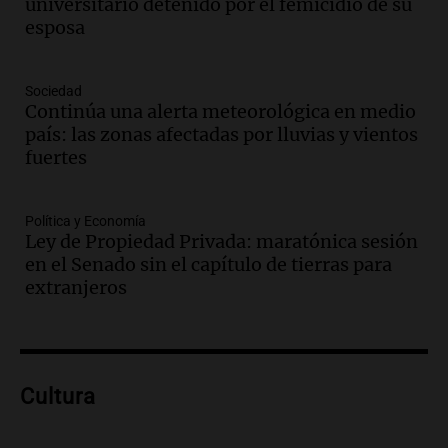
universitario detenido por el femicidio de su
Panorama Federal
esposa
Episodios
Audio.
Medicina reproductiva, entre la
ayuda por problemas de fertilidad y la
Sociedad
Continúa una alerta meteorológica en medio
ostentación de millonarios
país: las zonas afectadas por lluvias y vientos
Amamos Argentina
fuertes
Episodios
Audio.
El juicio contra Oscar González
avanza con testimonios clave sobre el
Política y Economía
accidente en Villa Dolores
Ley de Propiedad Privada: maratónica sesión
Panorama Federal
en el Senado sin el capítulo de tierras para
Episodios
extranjeros
Audio.
El teatro Real da la bienvenida a
la temporada Rock Real con bandas
tributo todos los jueves
Panorama Federal
Cultura
Episodios
Audio.
Nicolás Marotta, el cordobés de