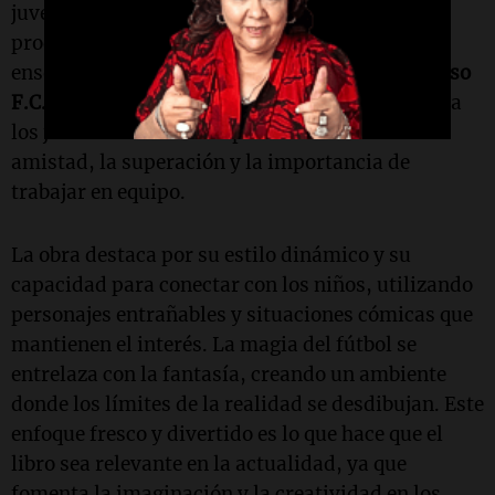
juvenil, un campo que ha visto un auge en la
producción de obras que combinan humor y
enseñanzas valiosas. La narrativa de
Monstruoso
F.C.
no solo entretiene, sino que también invita a
los jóvenes lectores a explorar temas como la
amistad, la superación y la importancia de
trabajar en equipo.
La obra destaca por su estilo dinámico y su
capacidad para conectar con los niños, utilizando
personajes entrañables y situaciones cómicas que
mantienen el interés. La magia del fútbol se
entrelaza con la fantasía, creando un ambiente
donde los límites de la realidad se desdibujan. Este
enfoque fresco y divertido es lo que hace que el
libro sea relevante en la actualidad, ya que
fomenta la imaginación y la creatividad en los