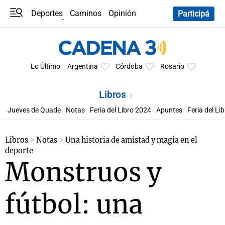
Deportes
Caminos
Opinión
Participá
Programas
Últimas coberturas
Últimas 24 h
En YouTube
Clima
Horóscopo
Lo Último
Argentina
Córdoba
Rosario
Libros
Jueves de Quade
Notas
Feria del Libro 2024
Apuntes
Feria del Li
Libros
Notas
Una historia de amistad y magia en el
deporte
Monstruos y
fútbol: una