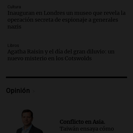
Recoleta: “Enfrentar a Boca, sea donde
sea, va a ser lindo”
Cultura
Inauguran en Londres un museo que revela la
La Cadena del Gol
operación secreta de espionaje a generales
Episodios
nazis
Audio.
Débora Blanca, psicóloga experta
en ludopatía: “Tener el casino en la
mano es muy peligroso”
Libros
La Argentina, hoy
Agatha Raisin y el día del gran diluvio: un
Episodios
nuevo misterio en los Cotswolds
Audio.
Docentes italianos visitaron la
ciudad de Córdoba para interiorizarse
sobre los parques educativos
Amamos Argentina
Opinión
Episodios
Audio.
Meteorólogo alertó que El Niño
traerá más lluvias y eventos extremos
durante la primavera
Informados al regreso
Conflicto en Asia.
Episodios
Taiwán ensaya cómo