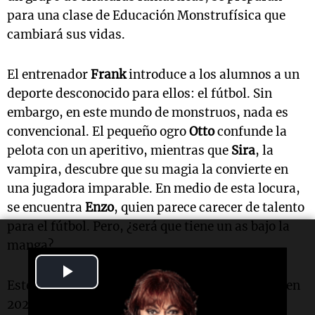
para una clase de Educación Monstrufísica que
cambiará sus vidas.
El entrenador
Frank
introduce a los alumnos a un
deporte desconocido para ellos: el fútbol. Sin
embargo, en este mundo de monstruos, nada es
convencional. El pequeño ogro
Otto
confunde la
pelota con un aperitivo, mientras que
Sira
, la
vampira, descubre que su magia la convierte en
una jugadora imparable. En medio de esta locura,
se encuentra
Enzo
, quien parece carecer de talento
para el fútbol. Pero, ¿será que tiene un as bajo la
manga?
Play
Este libro, publicado por
Carambuco Ediciones
en
Video
2026, se inscribe dentro del género infantil y