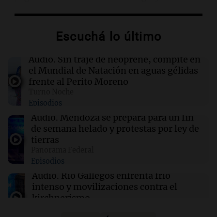
01:59
Mundo
Escuchá lo último
Laura Galván brilla en los Centroamericanos y
México establece nuevo récord de oros
Audio.
Sin traje de neoprene, compite en
el Mundial de Natación en aguas gélidas
01:29
Ciencia
frente al Perito Moreno
La fertilización podría depender del trabajo en
Turno Noche
equipo de los espermatozoides, según un
Episodios
estudio
Audio.
Mendoza se prepara para un fin
de semana helado y protestas por ley de
01:24
Mundo
tierras
Tiroteo en escuela secundaria de Tailandia:
Panorama Federal
varios heridos tras el ataque
Episodios
Audio.
Río Gallegos enfrenta frío
intenso y movilizaciones contra el
kirchnerismo
Panorama Federal