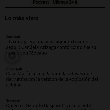
Episodios
Podcast
Últimas 24 h
Audio.
Debate en el Senado sobre
propiedad privada y cuestionamientos a
Lo más visto
la soberanía digital en Argentina
Panorama Federal
Episodios
Sociedad
Audio.
Mendoza se prepara para un fin
"La droga era mía y ni siquiera tuvimos
de semana helado y ciudadanos
sexo": Candela Arizaga contó cómo fue su
marchan contra reforma de tierras
noche con Moyano
Panorama Federal
Episodios
Ahora país
Audio.
El "Mono" de Kapanga
Caso María Lucila Pagani: las claves que
adelantó su show en Rosario.
derrumbaron la versión de la explosión del
Viva la Radio Rosario
celular
Episodios
Audio.
Condenan a tres años de prisión
Sociedad
en suspenso a hombre por simular robo
Quién es Gerardo Gasparutti, el docente
de recaudación en San Luis