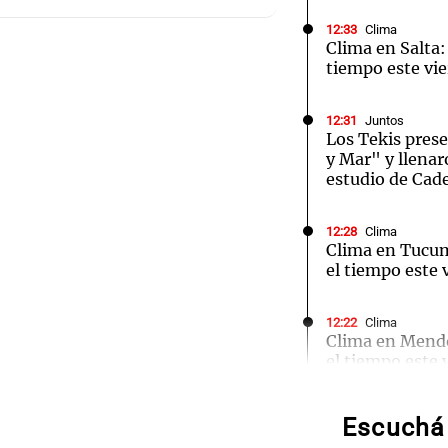
12:33
Clima
Clima en Salta:
tiempo este vie
12:31
Juntos
Notas
Notas
No
Los Tekis pres
y Mar" y llenar
e en Cadena 3
El huracán de Arequito
Cadena 3 en
estudio de Cad
12:28
Clima
Clima en Tucu
el tiempo este 
12:22
Clima
Clima en Mend
Audio.
el tiempo este 
atrinc
12:17
Clima
Escuchá 
intend
Clima en Santa