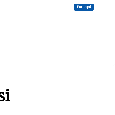
Participá
si