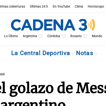
ltimas coberturas
Últimas 24 h
En YouTube
Clima
Horóscopo
Lo Último
Argentina
Córdoba
Rosario
Mundo
La Central Deportiva
Notas
nas
el golazo de Mes
 argentino