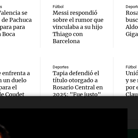
Audio.
diplom
arance
rs
Fútbol
Deport
alencia se
Messi respondió
Rosa
critica
tras n
Panorama F
 de Pachuca
sobre el rumor que
busc
Episodios
epara para
vinculaba a su hijo
Aldo
repres
meses
a Boca
Thiago con
Giga
Audio.
Barcelona
marcha
ruptur
Trump 
notici
asilo p
Méxic
Audio.
nacion
Panorama F
Deportes
Fútbol
perjud
e enfrenta a
Tapia defendió el
Unió
Episodios
Oncati
este m
n un duelo
título otorgado a
y se
Estado
para el
Rosario Central en
por 
presen
Noticias
de Coudet
2025: "Fue justo"
Clau
en med
Episodios
Audio.
52ª Fi
tensio
reclam
Nacion
crítica
sector
Salame
Panorama F