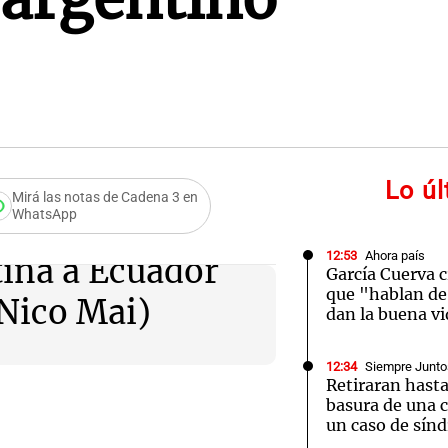
Lo ú
Mirá las notas de Cadena 3 en
WhatsApp
12:53
Ahora país
tina a Ecuador
García Cuerva c
que "hablan de 
 Nico Mai)
dan la buena v
12:34
Siempre Junto
Retiraran hast
basura de una c
un caso de sín