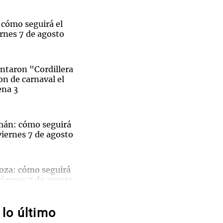
 cómo seguirá el
rnes 7 de agosto
Notas
tas
Notas
entaron "Cordillera
on de carnaval el
Venezuela de
 Groenlandia
Comprometidos
Madur
ena 3
mán: cómo seguirá
viernes 7 de agosto
oza: cómo seguirá
Se
viernes 7 de agosto
heró la
lo último
enta
 Fe: cómo seguirá