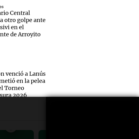
Kicillof
áticas
les
es
rio Central
ueve
ederal
a otro golpe ante
sivi en el
ión en
 de
nte de Arroyito
Donald
 y otras
a por
acusa a
as
olítico
o de
ales de
ederal
icar a
n venció a Lanús
vo
iércoles
 metió en la pelea
s Unidos
el Torneo
ta su
sura 2026
io de
El
esta
nes y
o del
al del
s
 con la
ederal