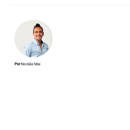
Notas
Notas
Editorial
Mundial 2026
La Sol
Por
Nicolás Mai