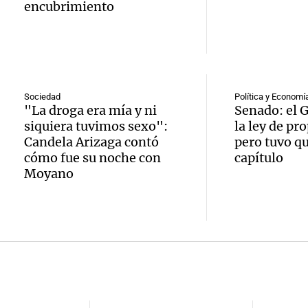
intimi
imperd
encubrimiento
de fiel
según
Noticias
celebr
Episodios
inform
Audio.
Cayet
UBA
que ha
Sociedad
Política y Economí
pidien
"La droga era mía y ni
Senado: el 
El dato conf
reglam
siquiera tuvimos sexo":
la ley de pr
trabaj
Episodios
Candela Arizaga contó
pero tuvo qu
Audio.
el rec
en Có
cómo fue su noche con
capítulo
Moyano
acusa 
Kennel
Panorama F
Episodios
Audio.
de per
los cr
y Perú
econo
perros
reanu
estad
Noticias Ro
Episodios
relaci
y defi