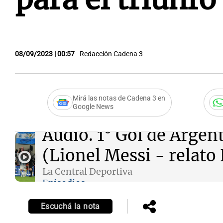
08/09/2023 | 00:57
Redacción Cadena 3
Mirá las notas de Cadena 3 en
Google News
Audio.
1° Gol de Argen
(Lionel Messi - relato
La Central Deportiva
Episodios
Escuchá la nota