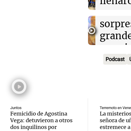
llenar
Episodios
comie
carnav
Audio.
sorpre
estudi
Córdo
grand
Cadena
destit
premio
Juntos
Audio.
la int
Episodios
los vis
Podcast
de tan
interi
Noticias
milong
Villa 
Episodios
Audio.
Confit
Cruz d
la mita
Orient
se atr
poblac
Juntos
Terremoto en Vene
propue
Juntos
Femicidio de Agostina
La misterios
Episodios
Vega: detuvieron a otros
señora de u
en la
cultur
Audio.
dos inquilinos por
estremece a