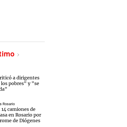
ltimo
riticó a dirigentes
los pobres" y "se
ida"
s Rosario
a 14 camiones de
asa en Rosario por
drome de Diógenes