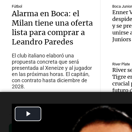
Fútbol
Boca Junio
Alarma en Boca: el
Enner V
despide
Milan tiene una oferta
y se pr
lista para comprar a
unirse 
Juniors
Leandro Paredes
El club italiano elaboró una
propuesta concreta que será
River Plate
presentada al Xeneize y al jugador
River s
en las próximas horas. El capitán,
Tigre e
con contrato hasta diciembre de
crucial 
2028.
futuro 
Play
Video