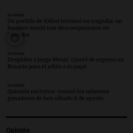
Una mañana para todos
Episodios
Sociedad
Un partido de fútbol terminó en tragedia: un
Audio.
El orgullo y el sueño argentino de
hombre murió tras descompensarse en
Jorge Messi en una entrevista con Rony
Córdoba
Vargas en 2007
Una mañana para todos
Episodios
Sociedad
Audio.
El abuelo de Agostina Vega, tras
Despiden a Jorge Messi: Lionel de regreso en
las nuevas detenciones: "En esa casa
Rosario para el adiós a su papá
todos tenían algo que ver"
Una mañana para todos
Sociedad
Episodios
Quiniela nocturna: conocé los números
Audio.
Una nutricionista derribó el mito
ganadores de hoy sábado 8 de agosto.
del desayuno ideal: qué alimentos
conviene priorizar
Una mañana para todos
Episodios
Opinión