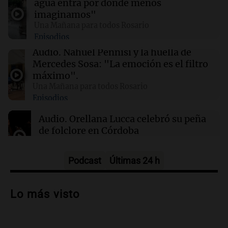
agua entra por donde menos
El Pentágono solicita a la industria de defensa
imaginamos"
un aumento en la producción de armas
Una Mañana para todos Rosario
Episodios
01:31
Ciencia
Audio.
Nahuel Pennisi y la huella de
Reducir alimentos dulces no disminuye
Mercedes Sosa: "La emoción es el filtro
antojos ni mejora la salud, según estudio
máximo".
Una Mañana para todos Rosario
Episodios
01:29
Mundo
El lago Mead alcanza su nivel más bajo en 90
Audio.
Orellana Lucca celebró su peña
años, evidenciando la crisis hídrica en EE.UU.
de folclore en Córdoba
Tarde y Media
Episodios
Podcast
Últimas 24 h
Audio.
Trágico accidente en Mendoza:
un muerto y varios heridos tras caída de
Lo más visto
vehículos desde un puente
Panorama Federal
Episodios