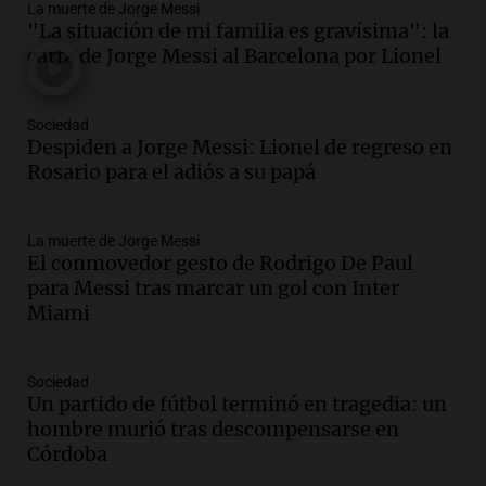
La muerte de Jorge Messi
Audio.
Tragedia en Mendoza: un muerto
"La situación de mi familia es gravísima": la
y cinco heridos tras caer dos autos desde
carta de Jorge Messi al Barcelona por Lionel
un puente
Una mañana para todos
Episodios
Sociedad
Audio.
Messi llegará esta noche a
Despiden a Jorge Messi: Lionel de regreso en
Rosario para acompañar a su familia
Rosario para el adiós a su papá
tras la muerte de su papá
Una mañana para todos
La muerte de Jorge Messi
Episodios
El conmovedor gesto de Rodrigo De Paul
Audio.
Ley de Propiedad Privada: el revés
para Messi tras marcar un gol con Inter
en el Congreso expuso una debilidad
Miami
comunicacional del Gobierno
Una mañana para todos
Episodios
Sociedad
Un partido de fútbol terminó en tragedia: un
Audio.
Casabindo se prepara para una
hombre murió tras descompensarse en
celebración única: 30.000 turistas y el
Córdoba
tradicional Toreo de la Vincha
Una mañana para todos