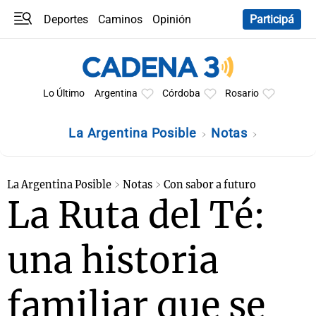
Deportes
Caminos
Opinión
Participá
Programas
Últimas coberturas
Últimas 24 h
En YouTube
Clima
Horóscopo
Lo Último
Argentina
Córdoba
Rosario
La Argentina Posible
Notas
La Argentina Posible
Notas
Con sabor a futuro
La Ruta del Té:
una historia
familiar que se