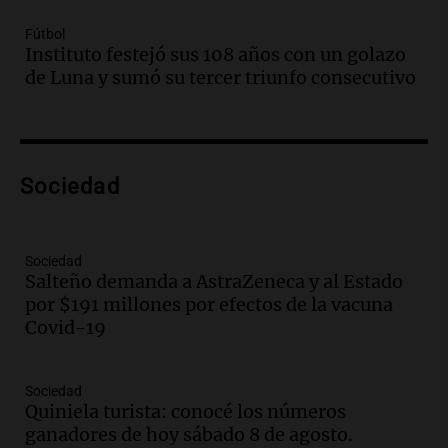
Episodios
Fútbol
Audio.
Borges, abogada de Pourrain:
Instituto festejó sus 108 años con un golazo
"Tres hombres se lo llevaron para
de Luna y sumó su tercer triunfo consecutivo
hacerle preguntas y nunca regresó"
Una mañana para todos
Episodios
Audio.
Voluntarios limpiaron 9.000
Sociedad
metros del río Suquía y retiraron hasta
800 kilos de basura por jornada
Una mañana para todos
Episodios
Sociedad
Salteño demanda a AstraZeneca y al Estado
Audio.
La historia de la servilleta que
por $191 millones por efectos de la vacuna
firmó Jorge Messi para el primer
Covid-19
contrato de Leo con Barcelona
Una mañana para todos
Episodios
Sociedad
Quiniela turista: conocé los números
Audio.
Joan Gaspart: "Sin Jorge, no sé si
ganadores de hoy sábado 8 de agosto.
Messi hubiera llegado adonde llegó"