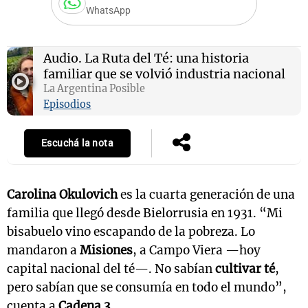
WhatsApp
Audio.
La Ruta del Té: una historia
Notas
familiar que se volvió industria nacional
s
Notas
La Argentina Posible
La Sole en
Episodios
ial
Mundial 2026
Cadena 3
Escuchá la nota
Carolina Okulovich
es la cuarta generación de una
familia que llegó desde Bielorrusia en 1931. “Mi
bisabuelo vino escapando de la pobreza. Lo
mandaron a
Misiones
, a Campo Viera —hoy
capital nacional del té—. No sabían
cultivar té
,
pero sabían que se consumía en todo el mundo”,
cuenta a
Cadena 3
.