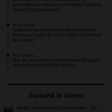
intensifican las llamas en el Parque Nacional
Bromo Tengger Semeru
03:26
Mundo
Chipre iniciará suministro de gas natural a
Europa en marzo de 2028, según su ministro
de Energía
02:13
Mundo
Más de 1.300 vuelos cancelados en Shanghái
ante la llegada del tifón Dolphin
02:03
Tecnología
Airbnb acelera el lanzamiento de funciones
gracias a la inteligencia artificial en su
Escuchá lo último
búsqueda
Audio.
Tormentas y filtraciones: "El
01:49
Mundo