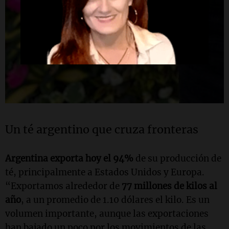
Un té argentino que cruza fronteras
Argentina exporta hoy el 94%
de su producción de
té, principalmente a Estados Unidos y Europa.
“Exportamos alrededor de
77 millones de kilos al
año
, a un promedio de 1.10 dólares el kilo. Es un
volumen importante, aunque las exportaciones
han bajado un poco por los movimientos de las