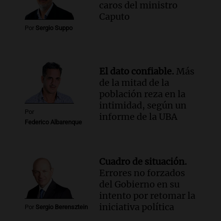
caros del ministro
Audio.
Chile planteó mejorar la
Caputo
conectividad fronteriza, aérea y digital
Por
Sergio Suppo
con Jujuy
Panorama Federal
Episodios
El dato confiable.
Más
de la mitad de la
población reza en la
intimidad, según un
Por
informe de la UBA
Federico Albarenque
Cuadro de situación.
Errores no forzados
del Gobierno en su
intento por retomar la
iniciativa política
Por
Sergio Berensztein