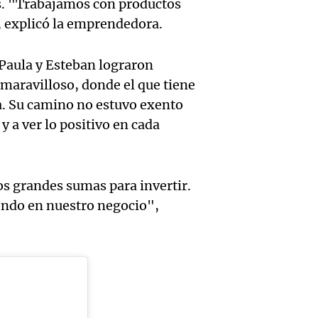
desalo
través
s. "Trabajamos con productos
Audio.
Ahora país
, explicó la emprendedora.
exprés
financ
Episodios
inaugu
contra
Mendo
 Paula y Esteban lograron
décim
 maravilloso, donde el que tiene
alquile
Rafael
prime
. Su camino no estuvo exento
aprueb
Panorama F
 a ver lo positivo en cada
Audio.
exposi
Episodios
de pro
atrinc
agríco
privad
intend
s grandes sumas para invertir.
Bulaya
Ahora país
endo en nuestro negocio",
Audio.
interi
divers
Episodios
Anunci
Villa 
atracc
ganado
Cruz d
para t
premi
tras se
Panorama F