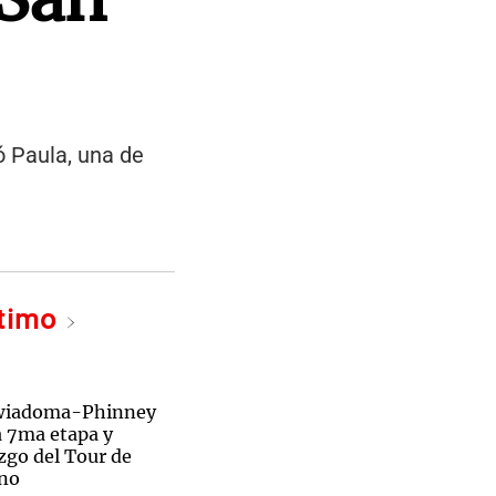
ó Paula, una de
ltimo
ewiadoma-Phinney
a 7ma etapa y
zgo del Tour de
ino