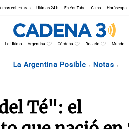
ltimas coberturas
Últimas 24 h
En YouTube
Clima
Horóscopo
Lo Último
Argentina
Córdoba
Rosario
Mundo
La Argentina Posible
Notas
el Té": el
o que nació en