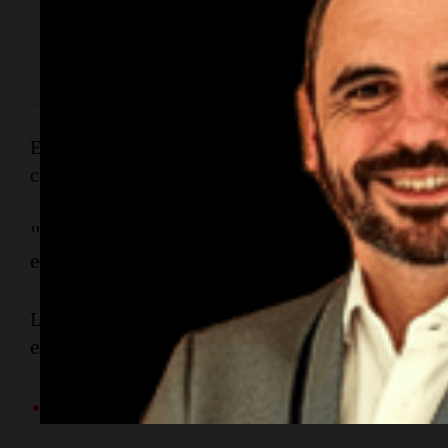
Una publicación compartida por Los Caminos del Té | Mayori
(@loscaminosdelte)
El emprendimiento hoy trasciende fronteras, ya
comenzaron a exportar sus productos a países 
"Hay que salir a buscar las oportunidades. Si u
eso van a llegar por sí solas. Hay que capacitar
La historia de Paula y Esteban con "Los Caminos
emprendedores a creer en un futuro posible en 
•
Cómo llegar