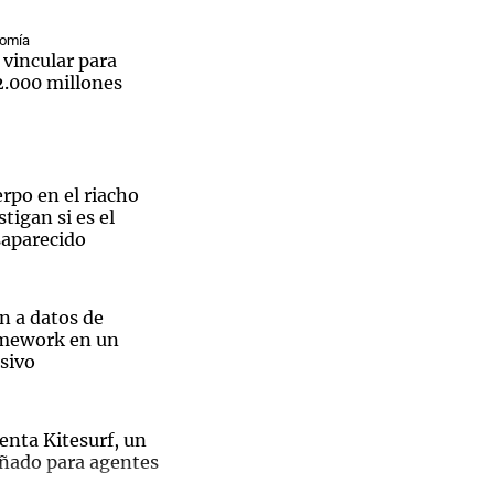
nomía
 vincular para
2.000 millones
Notas
tas
Notas
Venezuela de
rpo en el riacho
 Groenlandia
Comprometidos
Madur
tigan si es el
saparecido
n a datos de
amework en un
sivo
enta Kitesurf, un
ñado para agentes