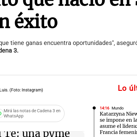
n éxito
 que tiene ganas encuentra oportunidades", asegur
dena 3.
Lo ú
Luis. (Foto: Instagram)
14:16
Mundo
Mirá las notas de Cadena 3 en
Katarzyna Ni
WhatsApp
se impone en l
asume el lidera
 Té: una pyme
Francia femen