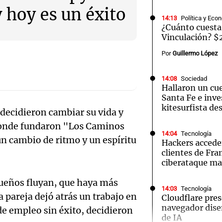
 hoy es un éxito
14:13
Política y Eco
¿Cuánto cuesta
Vinculación? $
Por
Guillermo López
Notas
Notas
No
14:08
Sociedad
e en Cadena 3
El huracán de Arequito
Hallaron un cue
Cadena 3 en
Santa Fe e inves
kitesurfista de
decidieron cambiar su vida y
 donde fundaron "Los Caminos
14:04
Tecnología
 un cambio de ritmo y un espíritu
Hackers accede
clientes de Fr
ciberataque ma
sueños fluyan, que haya más
14:03
Tecnología
 pareja dejó atrás un trabajo en
Cloudflare pres
navegador dise
de empleo sin éxito, decidieron
de IA