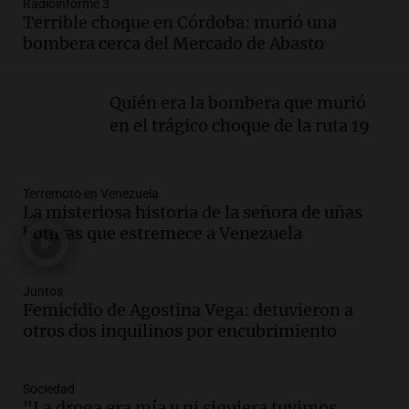
Radioinforme 3
Audio.
Audiencia por tragedia vial en
Terrible choque en Córdoba: murió una
Altas Cumbres: peritos analizan
bombera cerca del Mercado de Abasto
teléfono de Óscar González
Panorama Federal
Episodios
Quién era la bombera que murió
Audio.
Solicitan quiebra de Lebron
en el trágico choque de la ruta 19
Group en medio de una investigación
por estafa piramidal millonaria
Panorama Federal
Terremoto en Venezuela
Episodios
La misteriosa historia de la señora de uñas
Audio.
Detienen a pareja en Alderete por
bonitas que estremece a Venezuela
venta de medicamentos controlados
mediante delivery
Panorama Federal
Juntos
Femicidio de Agostina Vega: detuvieron a
Episodios
otros dos inquilinos por encubrimiento
Audio.
El alzobispo García Cueva llama a
la clase dirigente a abordar problemas
económicos y sociales
Sociedad
Panorama Federal
"La droga era mía y ni siquiera tuvimos