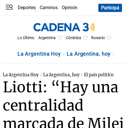
Deportes
Caminos
Opinión
Participá
Programas
Últimas coberturas
Últimas 24 h
En YouTube
Clima
Horóscopo
Lo Último
Argentina
Córdoba
Rosario
La Argentina Hoy
La Argentina, hoy
La Argentina Hoy
La Argentina, hoy
El país político
Liotti: “Hay una
centralidad
marcada de Milei