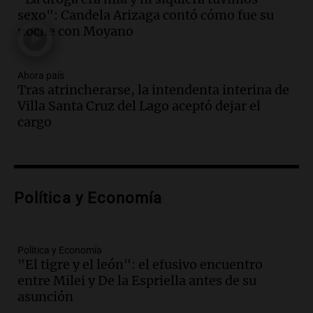
Episodios
sexo": Candela Arizaga contó cómo fue su
Audio.
La inflación en Buenos Aires
noche con Moyano
alcanza el 2,9% en julio, generando
incertidumbre sobre el IPC nacional
Ahora país
Panorama Federal
Tras atrincherarse, la intendenta interina de
Episodios
Villa Santa Cruz del Lago aceptó dejar el
Audio.
Descuentos de hasta 700.000
cargo
pesos en salarios docentes en Jujuy
generan fuertes críticas
Panorama Federal
Episodios
Audio.
Docentes de Jujuy denuncian
Política y Economía
descuentos de hasta 700.000 pesos en
sus salarios y genera alarma
Panorama Federal
Política y Economía
Episodios
"El tigre y el león": el efusivo encuentro
entre Milei y De la Espriella antes de su
Audio.
Siniestro vial en Salta: una mujer
asunción
fallece tras perder el control de su
vehículo