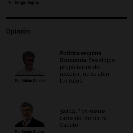
como enfermedad laboral tras el
Por
Sergio Suppo
fallecimiento de un docente
Panorama Federal
Episodios
Audio.
Encuentran cuerpo en el Riacho
Opinión
Santa Fe: se trataría de un hombre
desaparecido mientras practicaba
kitesurf
Política esquina
Panorama Federal
Economía.
Desalojos:
Episodios
propietarios del
Audio.
Solans Hoteles es patrocinante
interior, no se aten
porque el concurso “abre un espacio a la
los rulos
creatividad”
Por
Adrián Simioni
Edición 2026
Episodios
Audio.
Femicidio por fuego en el auto:
3x1=4.
Los gustos
qué dijo la defensa del esposo acusado
caros del ministro
Radioinforme 3
Caputo
Episodios
Por
Sergio Suppo