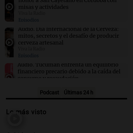
honor a San Cayetano en Córdoba con
misas y actividades
Viva la Radio
16:15
Mundo
Episodios
Cameron Hamilton asumirá la FEMA tras su
confirmación en el Senado de EE.UU.
Audio.
Día Internacional de la Cerveza:
mitos, secretos y el desafío de producir
cerveza artesanal
16:11
Espectáculos
Viva la Radio
Falleció William Orbit, el influyente productor
Episodios
que transformó la música pop a los 69 años
Audio.
Tucumán enfrenta un equilibrio
financiero precario debido a la caída del
consumo y recaudación
Panorama Federal
Episodios
Podcast
Últimas 24 h
Audio.
La calidad del empleo en
Argentina cae y preocupa a economistas
Lo más visto
en un contexto de crisis económica
Panorama Federal
Episodios