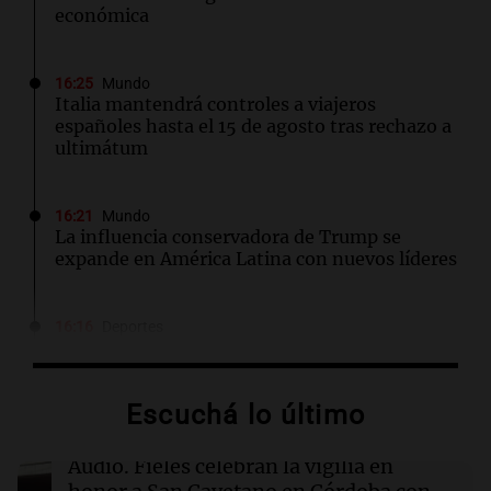
económica
16:25
Mundo
Italia mantendrá controles a viajeros
españoles hasta el 15 de agosto tras rechazo a
ultimátum
16:21
Mundo
La influencia conservadora de Trump se
expande en América Latina con nuevos líderes
16:16
Deportes
Gerónimo Rulli se une al Manchester City tras
dejar el Olympique de Marsella
Escuchá lo último
16:16
Sociedad
Incendio en un edificio al lado de la casa de
Audio.
Fieles celebran la vigilia en
Cristina Kirchner: evacuaron a los vecinos