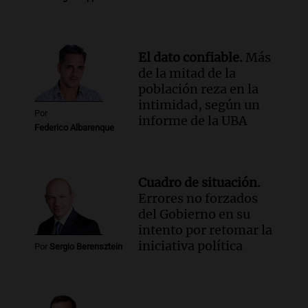
Audio.
Exconvicto con doble empleo
estatal: la SENAF asegura que se enteró
por los medios
El dato confiable.
Más
Radioinforme 3
de la mitad de la
Episodios
población reza en la
intimidad, según un
Por
informe de la UBA
Federico Albarenque
Cuadro de situación.
Errores no forzados
del Gobierno en su
intento por retomar la
iniciativa política
Por
Sergio Berensztein