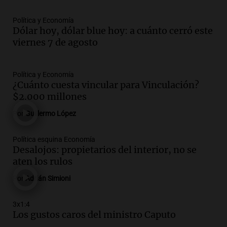
Panorama Federal
Política y Economía
Episodios
Dólar hoy, dólar blue hoy: a cuánto cerró este
Audio.
Docentes de Jujuy enfrentan
viernes 7 de agosto
descuentos de hasta 700.000 pesos en
sus salarios, denuncian desde el
sindicato
Política y Economía
Panorama Federal
¿Cuánto cuesta vincular para Vinculación?
Episodios
$2.000 millones
Audio.
La justicia reconoce el COVID
como enfermedad laboral tras caso de
Por
Guillermo López
docente fallecido en 2021
Panorama Federal
Política esquina Economía
Episodios
Desalojos: propietarios del interior, no se
Audio.
Trágico siniestro vial en Salta:
aten los rulos
mujer pierde la vida en accidente en
Por
Adrián Simioni
circunvalación Oeste
Panorama Federal
3x1:4
Episodios
Los gustos caros del ministro Caputo
Audio.
La justicia reconoce el COVID