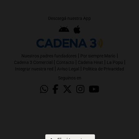
Descargá nuestra App
|
|
Nuestros padres fundadores
Por siempre Mario
|
|
|
|
Cadena 3 Comercial
Contacto
Cadena Heat
La Popu
|
|
Integrar nuestra red
Aviso Legal
Política de Privacidad
Seguinos en