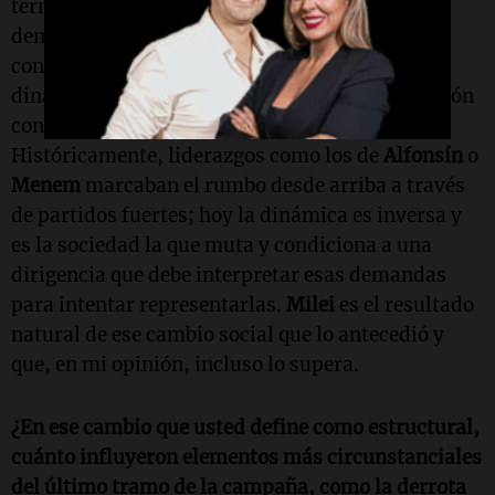
terminó de manifestar. Esto incluye cambios
demográficos abruptos y en los modos de
consumo, pero lo más relevante es que estas
dinámicas aceleradas ahora gobiernan la relación
con la dirigencia política y no al revés.
Históricamente, liderazgos como los de
Alfonsín
o
Menem
marcaban el rumbo desde arriba a través
de partidos fuertes; hoy la dinámica es inversa y
es la sociedad la que muta y condiciona a una
dirigencia que debe interpretar esas demandas
para intentar representarlas.
Milei
es el resultado
natural de ese cambio social que lo antecedió y
que, en mi opinión, incluso lo supera.
¿En ese cambio que usted define como estructural,
cuánto influyeron elementos más circunstanciales
del último tramo de la campaña, como la derrota