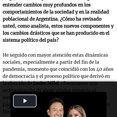
entender cambios muy profundos en los
comportamientos de la sociedad y en la realidad
poblacional de
Argentina
. ¿Cómo ha revisado
usted, como analista, estos nuevos componentes y
los cambios drásticos que se han producido en el
sistema político del país?
He seguido con mayor atención estas dinámicas
sociales, especialmente a partir del fin de la
pandemia, momento que coincidió con los 40 años
de democracia y el proceso político que derivó en
la elección de
Javier Milei
. Observamos una
sedimentación de ideas nítidas respecto al
sistema político: la sociedad quiso dar vuelta la
Play
página y buscar un cambio de época, expresando
Video
frustraciones y dinámicas que la pandemia