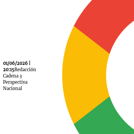
Notas
s
Notas
La Sole en
ial
Mundial 2026
Cadena 3
01/06/2026 |
20:15
Redacción
Cadena 3
Perspectiva
Nacional