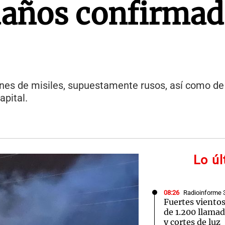
 daños confirma
nes de misiles, supuestamente rusos, así como d
capital.
Lo ú
08:26
Radioinforme 
Fuertes viento
de 1.200 llamad
y cortes de luz