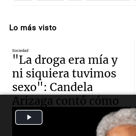
Lo más visto
Sociedad
"La droga era mía y
ni siquiera tuvimos
sexo": Candela
Arizaga contó cómo
fue su noche con
Play
Moyano
Video