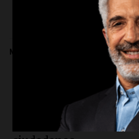
La influencer declaró ante la Fiscalía por el episodio
ocurrido esta semana y aseguró que el hijo del
dirigente no la agredió.
Mundo
Mundo
La crisis energética
en Cuba: el impacto
del cerco de EEUU en
la vida diaria de sus