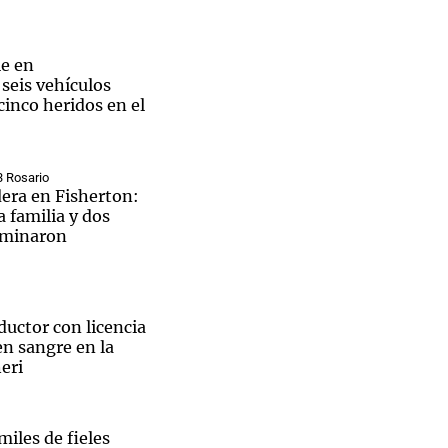
e en
seis vehículos
cinco heridos en el
Notas
tas
Notas
Venezuela de
 Groenlandia
Comprometidos
Madur
3 Rosario
dera en Fisherton:
 familia y dos
rminaron
 alerta aérea en todo el país, daños confirmados en Kiev
uctor con licencia
en sangre en la
eri
iles de fieles