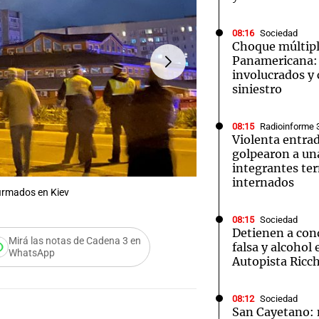
08:16
Sociedad
Choque múltipl
Panamericana: 
involucrados y 
siniestro
Notas
Notas
No
e en Cadena 3
El huracán de Arequito
Cadena 3 en
08:15
Radioinforme 
Violenta entra
golpearon a una
integrantes te
internados
firmados en Kiev
FOTO:
Ucrania bajo fuego:
08:15
Sociedad
Detienen a cond
Mirá las notas de Cadena 3 en
falsa y alcohol 
WhatsApp
Autopista Ricch
08:12
Sociedad
San Cayetano: m