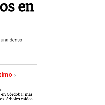
dos en
e una densa
ltimo
3
s en Córdoba: más
os, árboles caídos