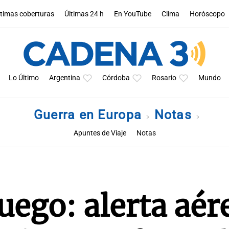
ltimas coberturas
Últimas 24 h
En YouTube
Clima
Horóscopo
Lo Último
Argentina
Córdoba
Rosario
Mundo
Guerra en Europa
Notas
Apuntes de Viaje
Notas
uego: alerta aér