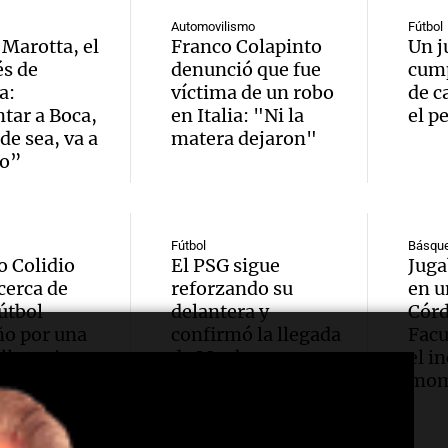
expert
Episodios
Docen
donde 
Automovilismo
Fútbol
ludopa
 Marotta, el
Franco Colapinto
Un j
italia
és de
denunció que fue
ser li
cump
“Tener
a:
víctima de un robo
de c
visitar
La Cadena d
tar a Boca,
en Italia: "Ni la
el p
Audio.
casino
Episodios
de sea, va a
matera dejaron"
ciudad
do”
Meteo
mano 
Córdob
alertó
peligr
interi
Audio.
Niño t
Fútbol
Básqu
La Argentin
 Colidio
El PSG sigue
Juga
sobre 
Episodios
sigue
más ll
 cerca de
reforzando su
en u
parqu
fútbol
delantera y
Córd
trabaj
evento
ño por una
confirmó la llegada
Fac
educat
illonaria
de Maghnes
el i
Audio.
para
extre
Akliouche
mom
Amamos Arg
una en
restab
durant
Episodios