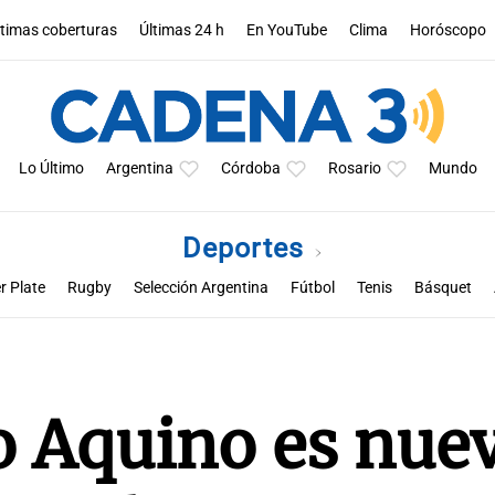
ltimas coberturas
Últimas 24 h
En YouTube
Clima
Horóscopo
Lo Último
Argentina
Córdoba
Rosario
Mundo
Deportes
r Plate
Rugby
Selección Argentina
Fútbol
Tenis
Básquet
a
Rueda la pelota
Racing de Córdoba
Superclásico cordobés
M
io Aquino es nue