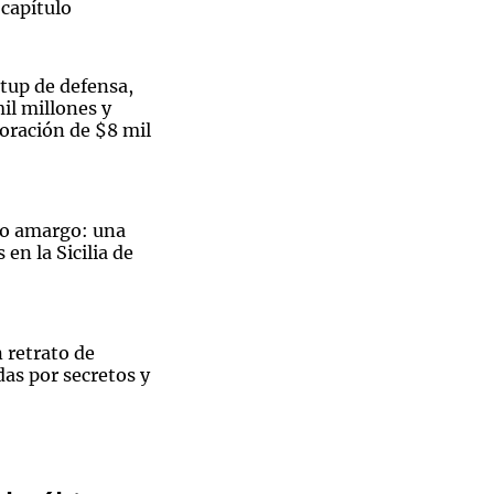
 capítulo
rtup de defensa,
il millones y
Notas
oración de $8 mil
tas
Notas
Venezuela de
 Groenlandia
Comprometidos
Madur
jo amargo: una
en la Sicilia de
 retrato de
as por secretos y
Sin traje
prene,
amasco: 14