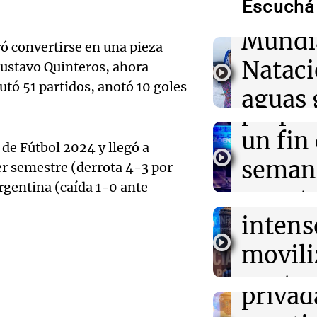
heridos y corre
Escuchá 
compit
parte del Minis
Mundi
ó convertirse en una pieza
Audio.
05:31
Ciencia
Nataci
Gustavo Quinteros, ahora
El AMOC se ma
Mendo
mientras una 
utó 51 partidos, anotó 10 goles
aguas 
corriente oceán
prepar
frente 
Audio.
un fin
04:00
Deportes
Polémica en el
 de Fútbol 2024 y llegó a
Moren
a corredores q
Galleg
seman
mer semestre (derrota 4-3 por
inscripción y d
Turno Noch
Argentina (caída 1-0 ante
enfren
y prot
Episodios
Audio.
03:32
Mundo
intens
ley de 
Rescate inverna
el Sen
un estadounide
movili
Panorama F
hospital en Nu
propi
Episodios
Audio.
contra
privad
Mendo
kirch