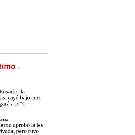
ltimo
Rosario: la
ca cayó bajo cero
gará a 15°C
nomía
erno aprobó la ley
ivada, pero tuvo