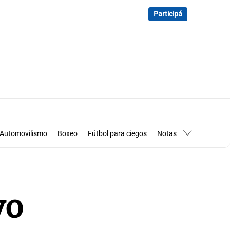
Participá
Automovilismo
Boxeo
Fútbol para ciegos
Notas
essimanía
Los Pumas en Córdoba
vo