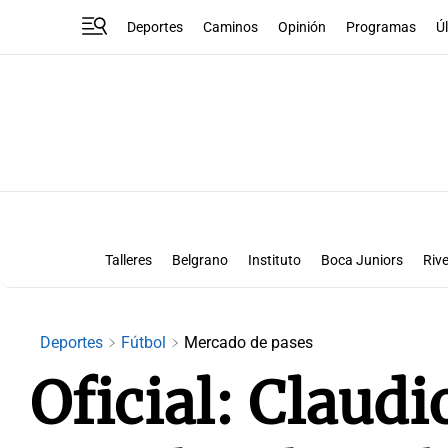
Deportes
Caminos
Opinión
Programas
Ú
Talleres
Belgrano
Instituto
Boca Juniors
Rive
Liga Superclásico
Te vi en la canch
Deportes
Fútbol
Mercado de pases
Oficial: Claud