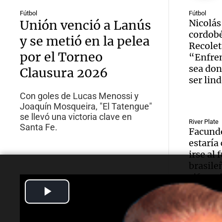
Fútbol
Fútbol
Unión venció a Lanús
Nicolás
cordob
y se metió en la pelea
Recolet
por el Torneo
“Enfren
sea don
Clausura 2026
ser lin
Con goles de Lucas Menossi y
Joaquín Mosqueira, "El Tatengue"
se llevó una victoria clave en
River Plate
Santa Fe.
Facundo
estaría
irse al 
brasile
cifra m
Play
Video