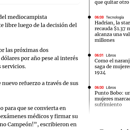
que quitar otro
n del mediocampista
06:03
Tecnología
Hadrian, la sta
 libre luego de la decisión del
recauda $1.37 m
alcanza una val
Notas
Notas
No
millones
por las próximas dos
e en Cadena 3
El huracán de Arequito
Cadena 3 en
06:01
Libros
dólares por año pese al interés
Como el naran
 servicios.
saga de mujeres 
1924
e nuevo refuerzo a través de sus
06:00
Libros
Punto Bobo: un
mujeres marcad
sufrimiento
o para que se convierta en
Audio.
s exámenes médicos y firmar su
de neo
05:58
Mundo
terno Campeón!”, escribieron en
Explosión en D