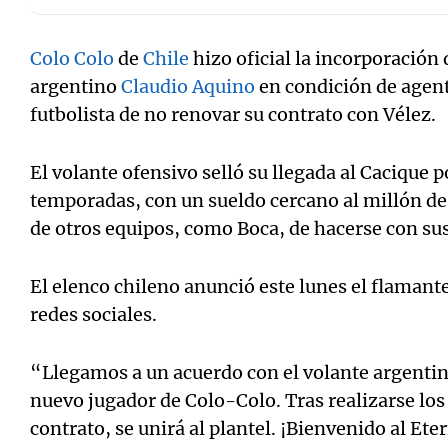
Colo Colo
de
Chile
hizo oficial la incorporació
argentino
Claudio Aquino
en condición de agente
futbolista de no renovar su contrato con Vélez.
Notas
Notas
El volante ofensivo selló su llegada al Cacique 
Editorial
Mundial 2026
La Sol
temporadas, con un sueldo cercano al millón de 
de otros equipos, como Boca, de hacerse con sus
El elenco chileno anunció este lunes el flamant
redes sociales.
“Llegamos a un acuerdo con el volante argentin
nuevo jugador de Colo-Colo. Tras realizarse lo
contrato, se unirá al plantel. ¡Bienvenido al E