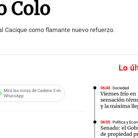
o Colo
 al Cacique como flamante nuevo refuerzo.
Lo ú
06:43
Sociedad
Mirá las notas de Cadena 3 en
Viernes frío en 
WhatsApp
sensación térmi
y la máxima lle
06:05
Política y Eco
Senado: el Gobi
de propiedad pr