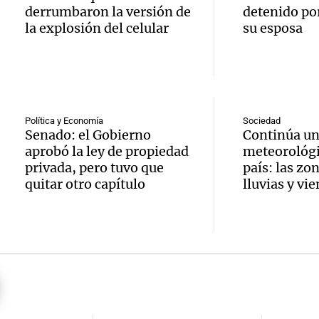
entre 
derrumbaron la versión de
detenido por
de rec
contra
por p
la explosión del celular
su esposa
en San
Gonzá
de fert
Panorama F
Audio.
avanz
la ost
Episodios
teatro
testim
de mil
Política y Economía
Sociedad
Senado: el Gobierno
Continúa un
la bie
clave 
Amamos Arg
aprobó la ley de propiedad
meteorológi
Episodios
Audio.
la tem
privada, pero tuvo que
país: las zo
accide
quitar otro capítulo
lluvias y vi
Marott
Rock R
Villa 
cordob
bandas
Panorama F
Audio.
Episodios
Recole
todos 
Blanca
“Enfre
jueves
psicól
Audio.
Boca, 
Panorama F