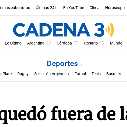
ltimas coberturas
Últimas 24 h
En YouTube
Clima
Horóscopo
Lo Último
Argentina
Córdoba
Rosario
Mundo
Deportes
r Plate
Rugby
Selección Argentina
Fútbol
Tenis
Básquet
a
Rueda la pelota
Racing de Córdoba
Superclásico cordobés
M
quedó fuera de l