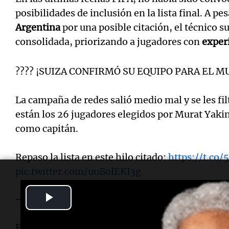
posibilidades de inclusión en la lista final. A pes
Argentina
por una posible citación, el técnico 
consolidada, priorizando a jugadores con
exper
???? ¡SUIZA CONFIRMÓ SU EQUIPO PARA EL M
La campaña de redes salió medio mal y se les fil
están los 26 jugadores elegidos por Murat Yakin
como capitán.
Repaso la lista en este hilo citado:
https://t.co
pic.twitter.com/uuBolEKI3g
Play
— Nahuel Lanzón (@nahuelzn)
May 20, 2026
Video
El entrenador,
Murat Yakin
, armó una nómina c