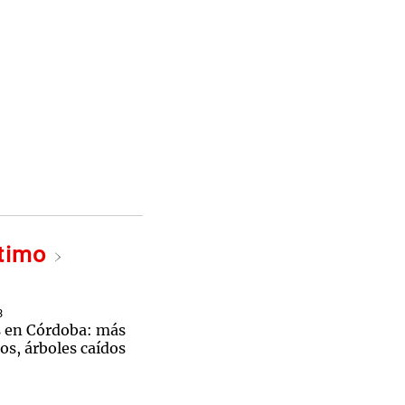
ltimo
3
s en Córdoba: más
os, árboles caídos