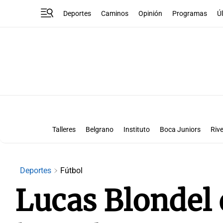
Deportes
Caminos
Opinión
Programas
Ú
Talleres
Belgrano
Instituto
Boca Juniors
Rive
Liga Superclásico
Te vi en la canch
Deportes
Fútbol
Lucas Blondel 