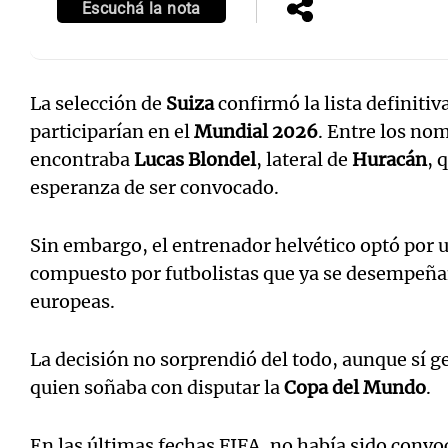
Escuchá la nota
La selección de
Suiza
confirmó la lista definitiv
participarían en el
Mundial 2026
. Entre los no
encontraba
Lucas Blondel
, lateral de
Huracán
, 
esperanza de ser convocado.
Sin embargo, el entrenador helvético optó por 
compuesto por futbolistas que ya se desempeñan
europeas.
La decisión no sorprendió del todo, aunque sí 
quien soñaba con disputar la
Copa del Mundo
.
En las últimas fechas FIFA, no había sido convo