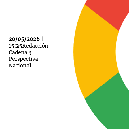
Notas
20/05/2026 |
Notas
15:25
Redacción
Editorial
Mundial 2026
La Sol
Cadena 3
Perspectiva
Nacional