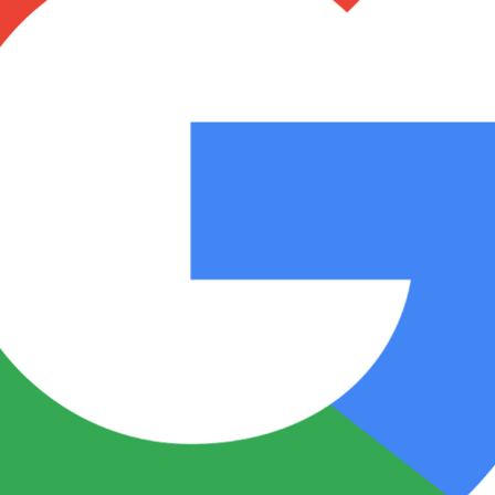
Notas
Notas
No
e en Cadena 3
El huracán de Arequito
Cadena 3 en