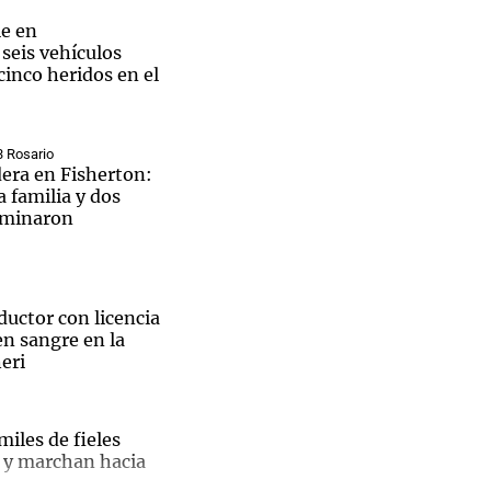
e en
seis vehículos
cinco heridos en el
3 Rosario
dera en Fisherton:
 familia y dos
rminaron
uctor con licencia
en sangre en la
eri
iles de fieles
La
s y marchan hacia