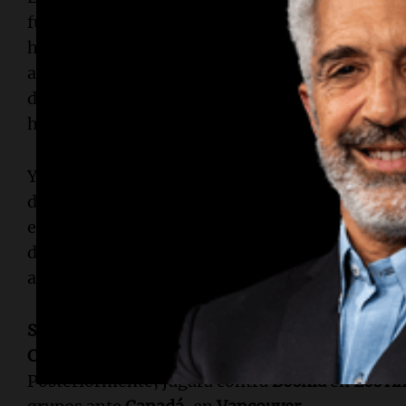
futbolistas que ya habían disputado grandes to
habían estado presentes en el
Mundial de Qatar
afrontaban su tercera o incluso cuarta
Copa del
destacados se encontraban
Granit Xhaka
y
Rica
históricas de la selección suiza.
Yakin explicó que su objetivo era mantener el 
desde hace tiempo, evitando realizar
modificaci
estructura del plantel. Esta estrategia dejó a Blo
destacada temporada en
Boca Juniors
. La lista 
argentino, quien había tenido un rendimiento no
Suiza
formará parte del
Grupo B
en el
Mundial 
Canadá
. El equipo suizo debutará el
13 de junio
f
Posteriormente, jugará contra
Bosnia
en
Los Án