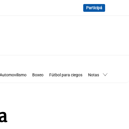
Participá
Automovilismo
Boxeo
Fútbol para ciegos
Notas
essimanía
Los Pumas en Córdoba
a