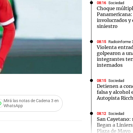
08:16
Sociedad
Choque múltipl
Panamericana: 
involucrados y 
siniestro
08:15
Radioinforme 
Violenta entra
golpearon a una
integrantes te
internados
08:15
Sociedad
Detienen a cond
falsa y alcohol 
Autopista Ricch
Mirá las notas de Cadena 3 en
WhatsApp
08:12
Sociedad
San Cayetano: m
Audio.
llegan a Linier
Plaza de Mayo