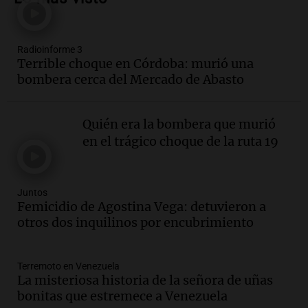
carnaval el estudio de Cadena 3
Juntos
Episodios
Radioinforme 3
Audio.
La Expo La Bulaye 2026
Terrible choque en Córdoba: murió una
comienza con sorpresas y grandes
bombera cerca del Mercado de Abasto
premios para los visitantes
Noticias
Episodios
Quién era la bombera que murió
Audio.
Córdoba: destituyeron a la
en el trágico choque de la ruta 19
intendenta interina de Villa Santa Cruz
del Lago y se atrincheró
Juntos
Juntos
Episodios
Femicidio de Agostina Vega: detuvieron a
Audio.
Clases de tango y milonga en la
otros dos inquilinos por encubrimiento
Confitería El Oriental: una propuesta
cultural imperdible
Noticias
Terremoto en Venezuela
La misteriosa historia de la señora de uñas
Episodios
bonitas que estremece a Venezuela
Audio.
Más de la mitad de la población