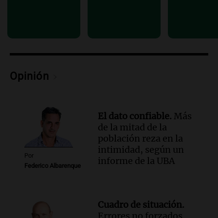
devolvérnosla"
Siempre Juntos Rosario
Episodios
Audio.
Se divorciaron y la Justicia
ordenó que ella le pague una renta por
vivir en la casa familiar
Opinión
Desayuno de Juntos
Episodios
El dato confiable.
Más
de la mitad de la
población reza en la
intimidad, según un
Por
informe de la UBA
Federico Albarenque
Cuadro de situación.
Errores no forzados