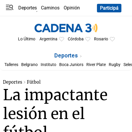
Deportes
Caminos
Opinión
Participá
Programas
Últimas coberturas
Últimas 24 h
En YouTube
Clima
Horóscopo
Lo Último
Argentina
Córdoba
Rosario
Deportes
Talleres
Belgrano
Instituto
Boca Juniors
River Plate
Rugby
Sele
Deportes
Fútbol
La impactante
lesión en el