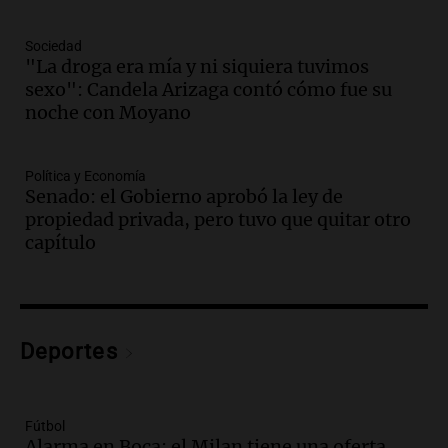
reza en la intimidad, según un informe
de la UBA
Sociedad
El dato confiable
"La droga era mía y ni siquiera tuvimos
Episodios
sexo": Candela Arizaga contó cómo fue su
Audio.
Cientos de fieles celebran a San
noche con Moyano
Cayetano pidiendo trabajo y salud en
Córdoba
Política y Economía
Panorama Federal
Senado: el Gobierno aprobó la ley de
Episodios
propiedad privada, pero tuvo que quitar otro
Audio.
"Tiene que haber una
capítulo
reglamentación": el reclamo del Kennel
Club por los criaderos de perros
Noticias Rosario
Episodios
Audio.
Trump acusa a México de
Deportes
perjudicar la economía estadounidense
y defiende sus aranceles
Panorama Federal
Fútbol
Episodios
Alarma en Boca: el Milan tiene una oferta