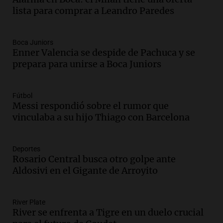
lista para comprar a Leandro Paredes
Audio.
México y Perú reanudan
relaciones diplomáticas tras nueve
meses de ruptura por asilo político
Boca Juniors
Panorama Federal
Enner Valencia se despide de Pachuca y se
Episodios
prepara para unirse a Boca Juniors
Audio.
Kicillof critica represión en
marcha y otras noticias nacionales de
este miércoles
Fútbol
Noticias
Messi respondió sobre el rumor que
Episodios
vinculaba a su hijo Thiago con Barcelona
Audio.
Donald Trump acusa a México de
perjudicar a Estados Unidos en medio de
Deportes
tensiones y críticas
Rosario Central busca otro golpe ante
Panorama Federal
Aldosivi en el Gigante de Arroyito
Episodios
Audio.
Oncativo presenta su 52ª Fiesta
Nacional del Salame con la novedad de la
River Plate
River se enfrenta a Tigre en un duelo crucial
variedad “ultra premium”