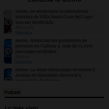
Destituyeron a la intendenta interina de Villa
Santa Cruz del Lago y se atrincheró
Audio.
Se atrincheró la intendenta
interina de Villa Santa Cruz del Lago
tras ser destituida
12:13
Sociedad
Ahora país
Quiniela la primera de la mañana: conocé los
Episodios
números ganadores de hoy viernes 7 de
agosto.
Audio.
Anuncian los ganadores de
premios en Cadena 3: más de 15.000
mensajes recibidos
12:11
Clima
Noticias
Clima en Rosario: cómo seguirá el tiempo este
Episodios
viernes 7 de agosto
Audio.
La Rioja inicia pago de bonos y
avanza en discusión electoral y
protección de tierras
Panorama Federal
Episodios
Podcast
Audio.
Los Tekis presentaron
"Cordillera y Mar" y llenaron de
Lo más visto