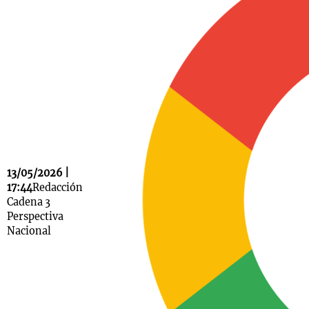
Notas
s
Notas
La Sole en
ial
Mundial 2026
Cadena 3
13/05/2026 |
17:44
Redacción
Cadena 3
Perspectiva
Nacional