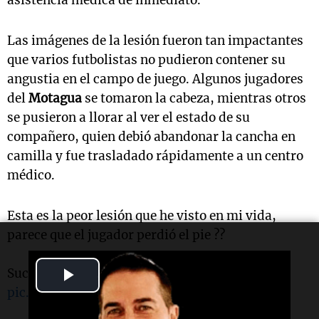
Las imágenes de la lesión fueron tan impactantes
que varios futbolistas no pudieron contener su
angustia en el campo de juego. Algunos jugadores
del
Motagua
se tomaron la cabeza, mientras otros
se pusieron a llorar al ver el estado de su
compañero, quien debió abandonar la cancha en
camilla y fue trasladado rápidamente a un centro
médico.
Esta es la peor lesión que he visto en mi vida,
parece que el jugador perdió el pie ??
Play
Sucedió en la Liga de Honduras.
pic.twitter.com/qFJyMZpxuL
Video