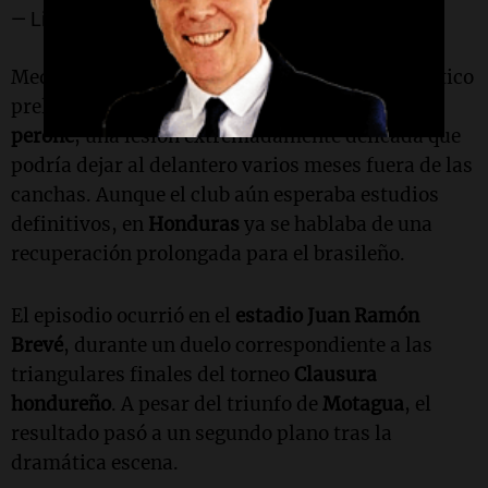
— Libro Negro (@Libro_negro_)
May 13, 2026
Medios hondureños informaron que el diagnóstico
preliminar apuntaba a una
luxofractura de
peroné
, una lesión extremadamente delicada que
podría dejar al delantero varios meses fuera de las
canchas. Aunque el club aún esperaba estudios
definitivos, en
Honduras
ya se hablaba de una
recuperación prolongada para el brasileño.
El episodio ocurrió en el
estadio Juan Ramón
Brevé
, durante un duelo correspondiente a las
triangulares finales del torneo
Clausura
hondureño
. A pesar del triunfo de
Motagua
, el
resultado pasó a un segundo plano tras la
dramática escena.