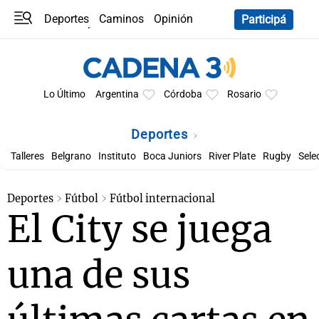
Deportes
Caminos
Opinión
Participá
Programas
Últimas coberturas
Últimas 24 h
En YouTube
Clima
Horóscopo
Lo Último
Argentina
Córdoba
Rosario
Deportes
Talleres
Belgrano
Instituto
Boca Juniors
River Plate
Rugby
Sele
Deportes
Fútbol
Fútbol internacional
El City se juega
una de sus