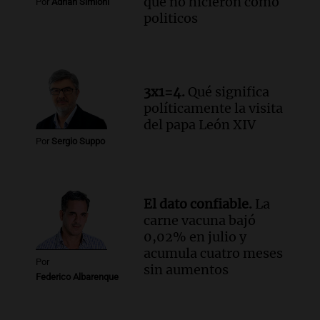
que no hicieron como
Por
Adrián Simioni
politicos
3x1=4.
Qué significa
políticamente la visita
del papa León XIV
Por
Sergio Suppo
El dato confiable.
La
carne vacuna bajó
0,02% en julio y
acumula cuatro meses
Por
sin aumentos
Federico Albarenque