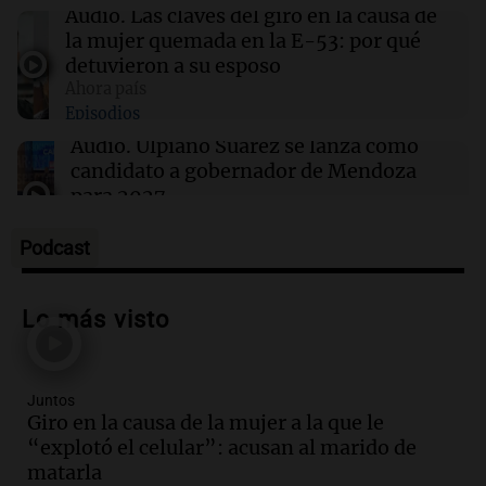
revelado tras la muerte violenta de una
Audio.
Las claves del giro en la causa de
estrella
la mujer quemada en la E-53: por qué
detuvieron a su esposo
Ahora país
13:30
Sociedad
Episodios
AySA brindará agua potable gratuita durante
la Fiesta de San Cayetano en Buenos Aires
Audio.
Ulpiano Suárez se lanza como
candidato a gobernador de Mendoza
para 2027
Panorama Federal
Episodios
Podcast
Audio.
Críticas a autoridades por cierre
del paso internacional por intenso
Lo más visto
temporal de nieve en la alta montaña
Panorama Federal
Episodios
Juntos
Audio.
Consejo Deliberante de San
Giro en la causa de la mujer a la que le
Miguel de Tucumán solicitará informe
“explotó el celular”: acusan al marido de
tras explosión mortal en edificio
matarla
Panorama Federal