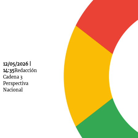
Notas
s
Notas
La Sole en
ial
Mundial 2026
Cadena 3
12/05/2026 |
14:35
Redacción
Cadena 3
Perspectiva
Nacional