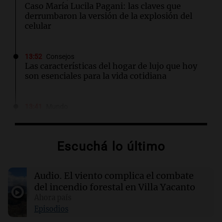
Caso María Lucila Pagani: las claves que
derrumbaron la versión de la explosión del
celular
13:52
Consejos
Las características del hogar de lujo que hoy
son esenciales para la vida cotidiana
13:41
Mundo
Brote de salmonela en EE.UU. asociado a
jalapeños de una granja en México
Escuchá lo último
13:35
Deportes
Boca se muda al estadio de Huracán por
Audio.
El viento complica el combate
trabajos en La Bombonera
del incendio forestal en Villa Yacanto
Ahora país
13:30
Ciencia
Episodios
Un agujero negro supermasivo oculto fue