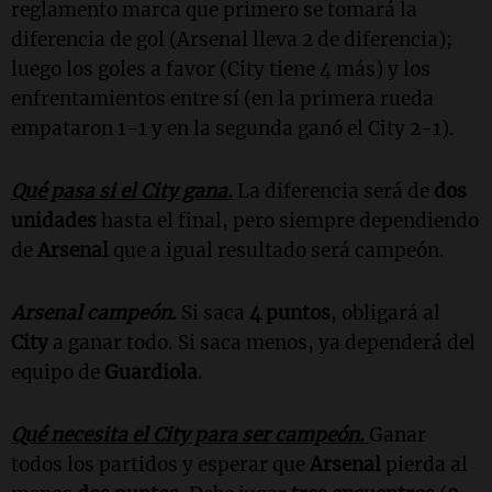
reglamento marca que primero se tomará la
diferencia de gol (Arsenal lleva 2 de diferencia);
luego los goles a favor (City tiene 4 más) y los
enfrentamientos entre sí (en la primera rueda
empataron 1-1 y en la segunda ganó el City 2-1).
Qué pasa si el City gana.
La diferencia será de
dos
unidades
hasta el final, pero siempre dependiendo
de
Arsenal
que a igual resultado será campeón.
Arsenal campeón.
Si saca
4 puntos
, obligará al
City
a ganar todo. Si saca menos, ya dependerá del
equipo de
Guardiola
.
Qué necesita el City para ser campeón.
Ganar
todos los partidos y esperar que
Arsenal
pierda al