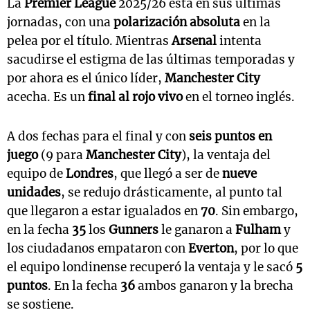
La
Premier League
2025/26 está en sus últimas
jornadas, con una
polarización absoluta
en la
pelea por el título. Mientras
Arsenal
intenta
sacudirse el estigma de las últimas temporadas y
por ahora es el único líder,
Manchester City
acecha. Es un
final al rojo vivo
en el torneo inglés.
A dos fechas para el final y con
seis puntos en
juego
(9 para
Manchester City
), la ventaja del
equipo de
Londres
, que llegó a ser de
nueve
unidades
, se redujo drásticamente, al punto tal
que llegaron a estar igualados en
70
. Sin embargo,
en la fecha
35
los
Gunners
le ganaron a
Fulham
y
los ciudadanos empataron con
Everton
, por lo que
el equipo londinense recuperó la ventaja y le sacó
5
puntos
. En la fecha
36
ambos ganaron y la brecha
se sostiene.