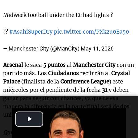
Midweek football under the Etihad lights ?
??
#AsahiSuperDry
pic.twitter.com/PXk2u0Ea50
— Manchester City (@ManCity)
May 11, 2026
Arsenal
le saca
5 puntos
al
Manchester City
con un
partido más. Los
Ciudadanos
recibirán al
Crystal
Palace
(finalista de la
Conference League
) este
miércoles por el pendiente de la fecha
31
y deben
ganar para seguir con chances, ya que de esa
manera la diferencia en la parte final será de
dos
unidades
con
seis en juego
.
Play
Video
Qué pasa si el City pierde.
La
Premier
podría