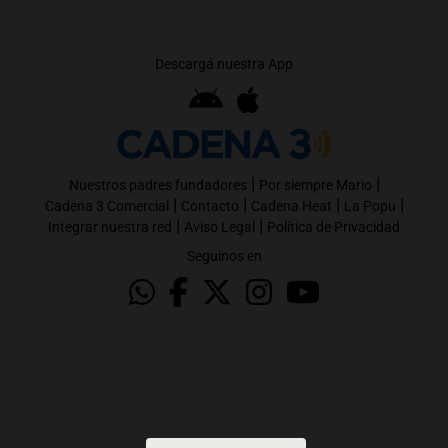
Descargá nuestra App
|
|
Nuestros padres fundadores
Por siempre Mario
|
|
|
|
Cadena 3 Comercial
Contacto
Cadena Heat
La Popu
|
|
Integrar nuestra red
Aviso Legal
Política de Privacidad
Seguinos en