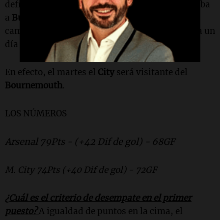
definirse el próximo lunes, cuando
Arsenal
reciba
a
Burnley
, puesto que con una victoria será
campeón, independientemente de lo que suceda un
día después.
En efecto, el martes el
City
será visitante del
Bournemouth
.
LOS NÚMEROS
Arsenal 79Pts - (+42 Dif de gol) - 68GF
M. City 74Pts (+40 Dif de gol) - 72GF
¿Cuál es el criterio de desempate en el primer
puesto?
A igualdad de puntos en la cima, el