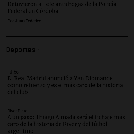
Proyecto Vicuña de minería
Detuvieron al jefe antidrogas de la Policía
Noticias
Federal en Córdoba
Episodios
Por
Juan Federico
Audio.
Fuego en Córdoba: bomberos
combaten un incendio forestal en Villa
Yacanto
Ahora país
Deportes
Episodios
Audio.
Gobierno argentino enfrenta
crítica por falta de explicaciones sobre
Fútbol
la ley de tierras
El Real Madrid anunció a Yan Diomande
Noticias
como refuerzo y es el más caro de la historia
Episodios
del club
Audio.
El gobierno sufre una derrota y
debe aceptar modificaciones en la ley de
tierras por falta de votos
River Plate
Noticias
A un paso: Thiago Almada será el fichaje más
Episodios
caro de la historia de River y del fútbol
argentino
Audio.
Santa Cruz restituye salarios