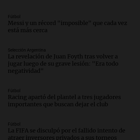
descontados a docentes por paro en dos
fechas clave de 2023
Fútbol
Panorama Federal
Messi y un récord "imposible" que cada vez
Episodios
está más cerca
Audio.
Detenciones clave en la causa del
fentanilo: la justicia avanza tras
muertes de 90 personas
Selección Argentina
La revelación de Juan Foyth tras volver a
Noticias
jugar luego de su grave lesión: "Era todo
Episodios
negatividad"
Audio.
Alertas meteorológicas en
Argentina: lluvias, tormentas y ráfagas
de viento fuertes en varias provincias
Fútbol
Noticias
Racing apartó del plantel a tres jugadores
Episodios
importantes que buscan dejar el club
Audio.
Coti, en plena gira europea:
"Tocar en Liverpool es como tocar el
cielo con las manos"
Fútbol
La FIFA se disculpó por el fallido intento de
Ahora país
atraer inversores privados a sus torneos
Episodios