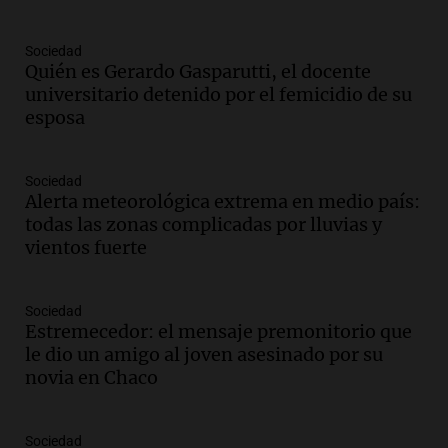
Episodios
Audio.
Consejo Deliberante de San
Sociedad
Miguel de Tucumán pide informe tras
Quién es Gerardo Gasparutti, el docente
explosión en edificio de Montiagudo
universitario detenido por el femicidio de su
Panorama Federal
esposa
Episodios
Audio.
Cuatro policías imputados por
Sociedad
arrestar y agredir a una niña de 13 años
Alerta meteorológica extrema en medio país:
en Tucumán
todas las zonas complicadas por lluvias y
Panorama Federal
vientos fuerte
Episodios
Audio.
Fuertes vientos afectan a Tafí del
Valle con ráfagas de hasta 90 km/h y
Sociedad
Estremecedor: el mensaje premonitorio que
causan daños
le dio un amigo al joven asesinado por su
Panorama Federal
novia en Chaco
Episodios
Audio.
San Juan recibe 250 millones de
dólares para infraestructura a través del
Sociedad