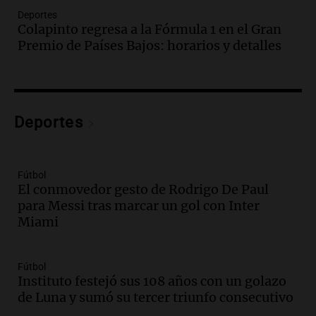
Episodios
Deportes
Audio.
Borges, abogada de Pourrain:
Colapinto regresa a la Fórmula 1 en el Gran
"Tres hombres se lo llevaron para
Premio de Países Bajos: horarios y detalles
hacerle preguntas y nunca regresó"
Una mañana para todos
Episodios
Audio.
Voluntarios limpiaron 9.000
Deportes
metros del río Suquía y retiraron hasta
800 kilos de basura por jornada
Una mañana para todos
Episodios
Fútbol
El conmovedor gesto de Rodrigo De Paul
Audio.
La historia de la servilleta que
para Messi tras marcar un gol con Inter
firmó Jorge Messi para el primer
Miami
contrato de Leo con Barcelona
Una mañana para todos
Episodios
Fútbol
Instituto festejó sus 108 años con un golazo
Audio.
Joan Gaspart: "Sin Jorge, no sé si
de Luna y sumó su tercer triunfo consecutivo
Messi hubiera llegado adonde llegó"