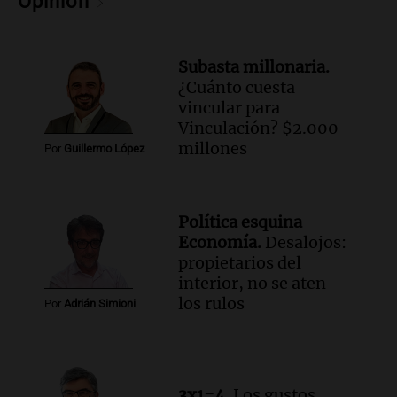
Opinión
Audio.
Chile planteó mejorar la
conectividad fronteriza, aérea y digital
con Jujuy
Subasta millonaria.
Panorama Federal
¿Cuánto cuesta
Episodios
vincular para
Vinculación? $2.000
millones
Por
Guillermo López
Política esquina
Economía.
Desalojos:
propietarios del
interior, no se aten
los rulos
Por
Adrián Simioni
3x1=4.
Los gustos