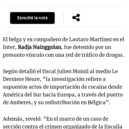
Escuchá la nota
Notas
s
Notas
La Sole en
El belga y ex compañero de Lautaro Martínez en el
ial
Mundial 2026
Cadena 3
Inter,
Radja
Nainggolan
, fue detenido por un
presunto vínculo con una red de tráfico de drogas.
Según detalló el fiscal Julien Moinil al medio Le
Derniere Heure, “la investigación refiere a
supuestos actos de importación de cocaína desde
América del Sur hacia Europa, a través del puerto
de Amberes, y su redistribución en Bélgica”.
Además, reveló: “En el marco de un caso de
sección contra el crimen organizado de la fiscalía