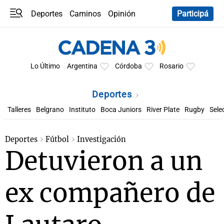
Deportes
Caminos
Opinión
Participá
Programas
Últimas coberturas
Últimas 24 h
En YouTube
Clima
Horóscopo
Lo Último
Argentina
Córdoba
Rosario
Deportes
Talleres
Belgrano
Instituto
Boca Juniors
River Plate
Rugby
Sele
Deportes
Fútbol
Investigación
Detuvieron a un
ex compañero de