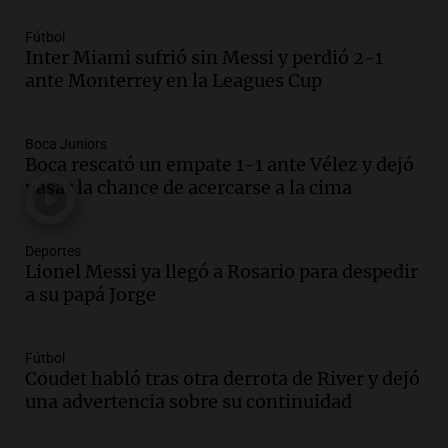
Una mañana para todos
Episodios
Fútbol
Inter Miami sufrió sin Messi y perdió 2-1
Audio.
El orgullo y el sueño argentino de
ante Monterrey en la Leagues Cup
Jorge Messi en una entrevista con Rony
Vargas en 2007
Una mañana para todos
Boca Juniors
Episodios
Boca rescató un empate 1-1 ante Vélez y dejó
Audio.
El abuelo de Agostina Vega, tras
pasar la chance de acercarse a la cima
las nuevas detenciones: "En esa casa
todos tenían algo que ver"
Deportes
Una mañana para todos
Lionel Messi ya llegó a Rosario para despedir
Episodios
a su papá Jorge
Audio.
Una nutricionista derribó el mito
del desayuno ideal: qué alimentos
conviene priorizar
Fútbol
Una mañana para todos
Coudet habló tras otra derrota de River y dejó
Episodios
una advertencia sobre su continuidad