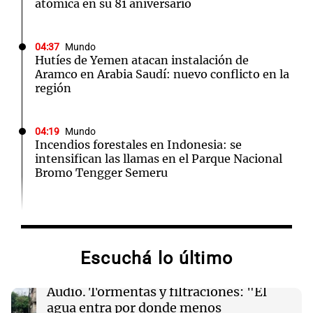
atómica en su 81 aniversario
04:37
Mundo
Hutíes de Yemen atacan instalación de
Aramco en Arabia Saudí: nuevo conflicto en la
región
04:19
Mundo
Incendios forestales en Indonesia: se
intensifican las llamas en el Parque Nacional
Bromo Tengger Semeru
03:26
Mundo
Chipre iniciará suministro de gas natural a
Europa en marzo de 2028, según su ministro
Escuchá lo último
de Energía
Audio.
Tormentas y filtraciones: "El
02:13
Mundo
agua entra por donde menos