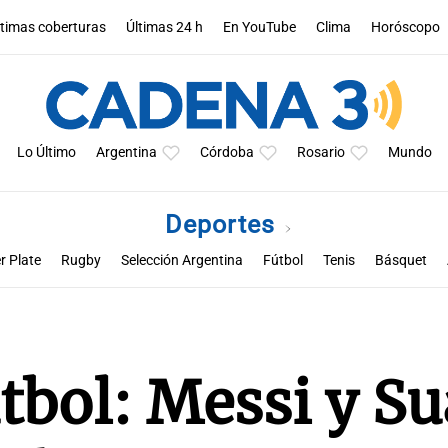
ltimas coberturas
Últimas 24 h
En YouTube
Clima
Horóscopo
Lo Último
Argentina
Córdoba
Rosario
Mundo
Deportes
r Plate
Rugby
Selección Argentina
Fútbol
Tenis
Básquet
a
Rueda la pelota
Racing de Córdoba
Superclásico cordobés
M
tbol: Messi y Su