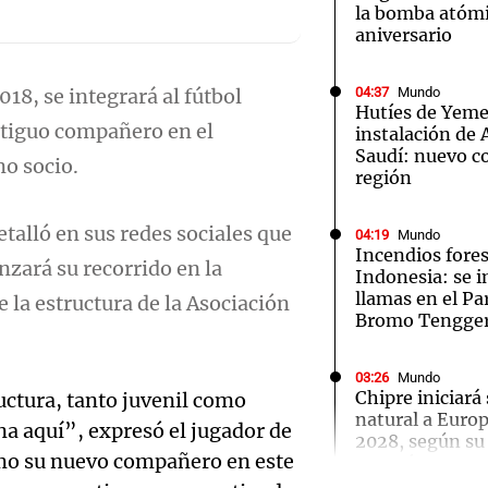
la bomba atómi
aniversario
18, se integrará al fútbol
04:37
Mundo
Hutíes de Yeme
ntiguo compañero en el
instalación de
Notas
Notas
No
Saudí: nuevo co
mo socio.
región
e en Cadena 3
El huracán de Arequito
Cadena 3 en
etalló en sus redes sociales que
04:19
Mundo
Incendios fores
zará su recorrido en la
Indonesia: se i
llamas en el P
e la estructura de la Asociación
Bromo Tengge
03:26
Mundo
Chipre iniciará
uctura, tanto juvenil como
natural a Euro
na aquí”, expresó el jugador de
2028, según su
Audio.
omo su nuevo compañero en este
Energía