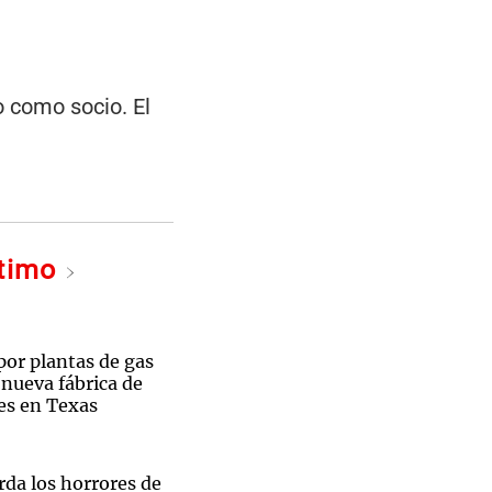
o como socio. El
ltimo
por plantas de gas
 nueva fábrica de
es en Texas
rda los horrores de