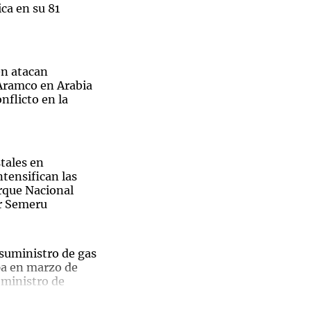
ca en su 81
n atacan
Notas
 Aramco en Arabia
tas
Notas
nflicto en la
Venezuela de
 Groenlandia
Comprometidos
Madur
tales en
ntensifican las
arque Nacional
r Semeru
 suministro de gas
pa en marzo de
 ministro de