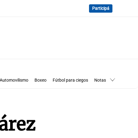
Participá
Automovilismo
Boxeo
Fútbol para ciegos
Notas
essimanía
Los Pumas en Córdoba
árez