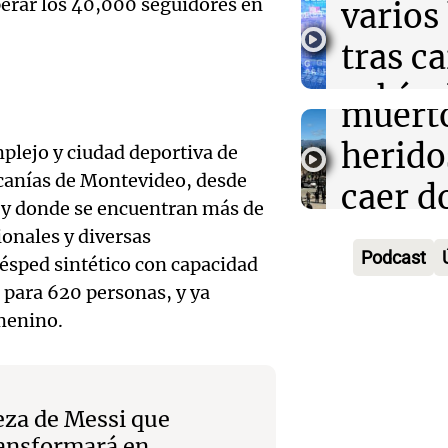
uperar los 40,000 seguidores en
varios
Traged
Tarde y Med
tras c
Episodios
Mendo
vehícu
Audio.
muerto
desde 
llegará
herido
plejo y ciudad deportiva de
puent
rcanías de Montevideo, desde
noche 
caer d
Audio.
s y donde se encuentran más de
Panorama F
Rosari
desde 
Episodios
ionales y diversas
Propi
Podcast
césped sintético con capacidad
acomp
puent
Privad
 para 620 personas, y ya
Audio.
su fami
Una mañana
emenino.
revés 
Episodios
Casabi
la mue
Congr
prepar
papá
expus
beza de Messi que
una
Una mañana
transformará en