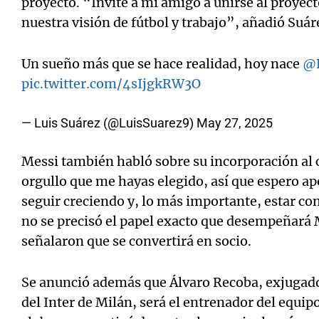
proyecto. “Invité a mi amigo a unirse al proye
nuestra visión de fútbol y trabajo”, añadió Suár
Un sueño más que se hace realidad, hoy nace
@D
pic.twitter.com/4sIjgkRW3O
— Luis Suárez (@LuisSuarez9)
May 27, 2025
Messi también habló sobre su incorporación al 
orgullo que me hayas elegido, así que espero ap
seguir creciendo y, lo más importante, estar c
no se precisó el papel exacto que desempeñará M
señalaron que se convertirá en socio.
Se anunció además que Álvaro Recoba, exjugador
del Inter de Milán, será el entrenador del equip