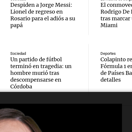
prime
jornad
Gaspar
Despiden a Jorge Messi:
El conmoved
contra
Una mañana
Lionel de regreso en
Rodrigo De 
Audio.
Jorge, 
Episodios
Rosario para el adiós a su
tras marcar 
Leo c
papá
Miami
orgullo
Messi 
Barcel
sueño
llegad
Una mañana
Audio.
argent
llegó"
Episodios
Sociedad
Deportes
Un partido de fútbol
Colapinto re
abuelo
Jorge 
Una mañana
terminó en tragedia: un
Fórmula 1 e
Episodios
hombre murió tras
de Países Ba
Agosti
una en
descompensarse en
detalles
Audio.
tras l
Córdoba
con R
nutric
detenc
Vargas
derrib
"En es
Una mañana
Episodios
del de
todos 