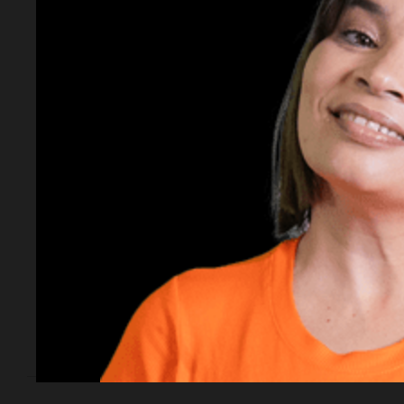
Fútbol
Fútbol
El conmovedor gesto
Institut
sus 108
de Rodrigo De Paul
un gola
para Messi tras
y sumó 
triunfo
marcar un gol con
Inter Miami
El mediocampista argentino
Deportes
Lionel 
convirtió ante Monterrey y celebró
llegó a
mostrando una camiseta de Lionel
para de
Messi que llevaba debajo de la
suya, en homenaje a su amigo
papá Jo
tras la muerte de su padre, Jorge.