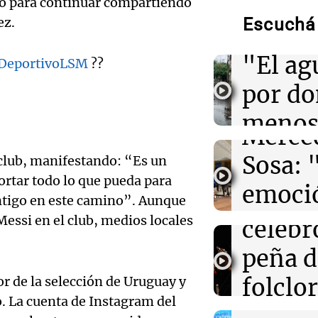
Torme
cto para continuar compartiendo
ez.
Escuchá 
02:13
Mundo
filtrac
Más de 1.300 v
Audio.
Shanghái ante l
"El ag
eportivoLSM
??
Dolphin
Pennis
por d
huella
02:03
Tecnología
Airbnb acelera 
meno
funciones graci
Merce
artificial en s
imagi
Sosa: 
club, manifestando: “Es un
Audio.
Una Mañana
ortar todo lo que pueda para
01:49
Mundo
emoció
Rosario
El Pentágono so
Orella
ontigo en este camino”. Aunque
Audio.
industria de d
Episodios
filtro
essi en el club, medios locales
en la producci
celebr
accide
máxim
peña d
01:31
Ciencia
Mendo
Reducir alimen
Una Mañana
 de la selección de Uruguay y
folclo
disminuye anto
Rosario
muert
salud, según es
o. La cuenta de Instagram del
Audio.
Episodios
Córdo