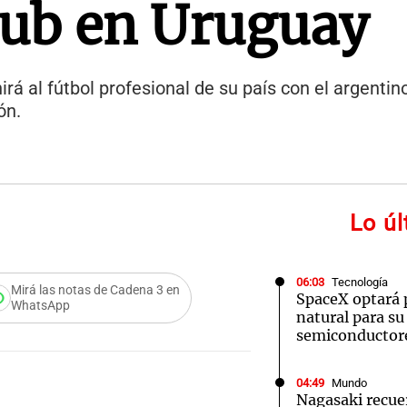
lub en Uruguay
irá al fútbol profesional de su país con el argentin
ón.
Lo ú
06:03
Tecnología
Mirá las notas de Cadena 3 en
SpaceX optará 
WhatsApp
natural para su
semiconductor
04:49
Mundo
Nagasaki recue