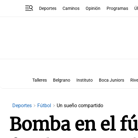
Deportes
Caminos
Opinión
Programas
Ú
Talleres
Belgrano
Instituto
Boca Juniors
Rive
Liga Superclásico
Te vi en la canch
Deportes
Fútbol
Un sueño compartido
Bomba en el fú