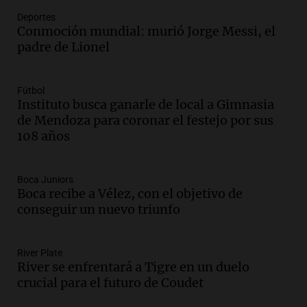
Una mañana para todos
Deportes
Episodios
Conmoción mundial: murió Jorge Messi, el
padre de Lionel
Audio.
Mateo, a los 25 años, lucha
contra el tiempo: necesita un trasplante
para poder seguir viviend
Fútbol
Una mañana para todos
Instituto busca ganarle de local a Gimnasia
Episodios
de Mendoza para coronar el festejo por sus
108 años
Audio.
Estiman que la inflación nacional
de julio será menor al 2,9% registrado
en CABA
Boca Juniors
Una mañana para todos
Boca recibe a Vélez, con el objetivo de
Episodios
conseguir un nuevo triunfo
Audio.
Altas Cumbres: rescataron a una
cabra que llevaba ocho días atrapada en
un precipicio
River Plate
River se enfrentará a Tigre en un duelo
Una mañana para todos
crucial para el futuro de Coudet
Episodios
Audio.
Chile planteó mejorar la