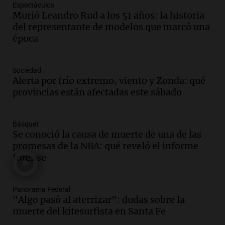
Espectáculos
Audio.
Borges, abogada de Pourrain:
Murió Leandro Rud a los 51 años: la historia
"Tres hombres se lo llevaron para
del representante de modelos que marcó una
hacerle preguntas y nunca regresó"
época
Una mañana para todos
Episodios
Audio.
Voluntarios limpiaron 9.000
Sociedad
metros del río Suquía y retiraron hasta
Alerta por frío extremo, viento y Zonda: qué
800 kilos de basura por jornada
provincias están afectadas este sábado
Una mañana para todos
Episodios
Básquet
Audio.
La historia de la servilleta que
Se conoció la causa de muerte de una de las
firmó Jorge Messi para el primer
promesas de la NBA: qué reveló el informe
contrato de Leo con Barcelona
forense
Una mañana para todos
Episodios
Panorama Federal
Audio.
Joan Gaspart: "Sin Jorge, no sé si
"Algo pasó al aterrizar": dudas sobre la
Messi hubiera llegado adonde llegó"
muerte del kitesurfista en Santa Fe
Una mañana para todos