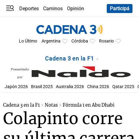
Deportes
Caminos
Opinión
Participá
Programas
Últimas coberturas
Últimas 24 h
En YouTube
Clima
Horóscopo
Lo Último
Argentina
Córdoba
Rosario
Cadena 3 en la F1
Presentado
por
Japón 2026
Brasil 2025
Australia 2026
China 2026
Qatar 2025
Cadena 3 en la F1
Notas
Fórmula 1 en Abu Dhabi
Colapinto corre
su última carrera