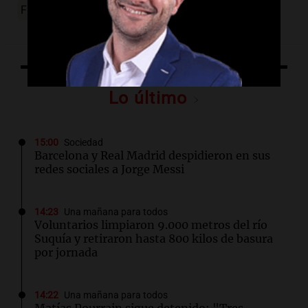
Franco Colapinto
Colapinto
hora
dia
Lo último
15:00
Sociedad
Barcelona y Real Madrid despidieron en sus
redes sociales a Jorge Messi
14:23
Una mañana para todos
Voluntarios limpiaron 9.000 metros del río
Suquía y retiraron hasta 800 kilos de basura
por jornada
14:22
Una mañana para todos
Matías Pourrain sigue detenido: "Tres