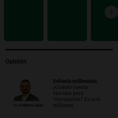
Audio.
Una mujer murió cuando
esperaba cobrar su jubilación en un
banco de San Luis
Panorama Federal
Episodios
Opinión
Subasta millonaria.
¿Cuánto cuesta
vincular para
Vinculación? $2.000
millones
Por
Guillermo López