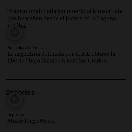
Episodios
Trágico final: hallaron muerto al kitesurfista
Audio.
El orgullo y el sueño argentino de
que buscaban desde el jueves en la Laguna
Jorge Messi en una entrevista con Rony
Setúbal
Vargas en 2007
Una mañana para todos
Episodios
Buen día, Argentina
Audio.
El abuelo de Agostina Vega, tras
La argentina detenida por el ICE obtuvo la
las nuevas detenciones: "En esa casa
libertad bajo fianza en Estados Unidos
todos tenían algo que ver"
Una mañana para todos
Episodios
Audio.
Una nutricionista derribó el mito
del desayuno ideal: qué alimentos
Deportes
conviene priorizar
Una mañana para todos
Episodios
Deportes
Murió Jorge Messi
Audio.
Murió Jorge Messi