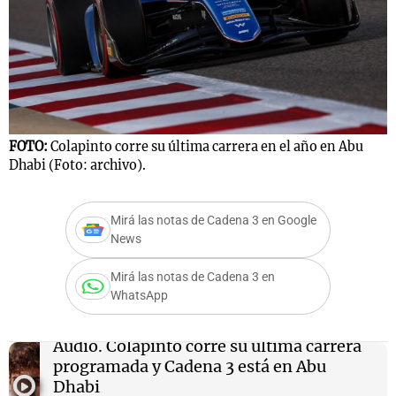
Notas
s
Notas
La Sole en
ial
Mundial 2026
Cadena 3
FOTO:
Colapinto corre su última carrera en el año en Abu
Dhabi (Foto: archivo).
Mirá las notas de Cadena 3 en Google
News
Mirá las notas de Cadena 3 en
WhatsApp
Audio.
Colapinto corre su última carrera
programada y Cadena 3 está en Abu
Dhabi