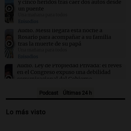
y cinco heridos tras caer dos autos desde
A sus 25 años, Mateo lucha contra el tiempo:
un puente
necesita un trasplante para poder seguir
Una mañana para todos
viviendo
Episodios
Audio.
Messi llegará esta noche a
14:00
Sociedad
Rosario para acompañar a su familia
Casi la mitad de quienes buscan ayuda en
tras la muerte de su papá
templos lo hace por crisis económica
Una mañana para todos
Episodios
13:57
Una mañana para todos
Audio.
Ley de Propiedad Privada: el revés
Tragedia en Mendoza: un muerto y cinco
en el Congreso expuso una debilidad
heridos tras caer dos autos desde un puente
comunicacional del Gobierno
Una mañana para todos
Episodios
Podcast
Últimas 24 h
Audio.
Casabindo se prepara para una
celebración única: 30.000 turistas y el
Lo más visto
tradicional Toreo de la Vincha
Una mañana para todos
Episodios