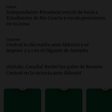
conectividad fronteriza, aérea y digital
Fútbol
con Jujuy
Independiente Rivadavia venció de local a
Panorama Federal
Estudiantes de Río Cuarto y escala posiciones
Episodios
en su zona
Audio.
Del fitness a la longevidad: por
qué crece el consumo de alimentos con
proteínas
Deportes
Central lo dio vuelta ante Aldosivi y se
Una mañana para todos
impuso 2 a 1 en el Gigante de Arroyito
Episodios
Audio.
Investigan un asalto millonario a
la cooperativa Talamochita en Villa
¡Gritalo, Canalla! Reviví los goles de Rosario
María
Central en la victoria ante Aldosivi
Panorama Federal
Episodios
Audio.
Vandalismo en San Miguel de
Tucumán: destruyeron 433 luminarias
públicas en 14 meses
Panorama Federal
Episodios