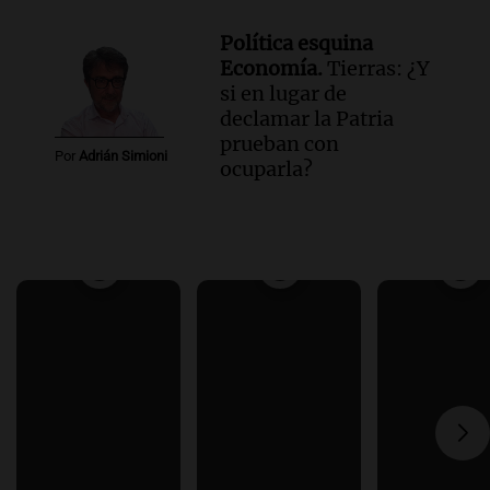
Política esquina
Economía.
Tierras: ¿Y
si en lugar de
declamar la Patria
prueban con
Por
Adrián Simioni
ocuparla?