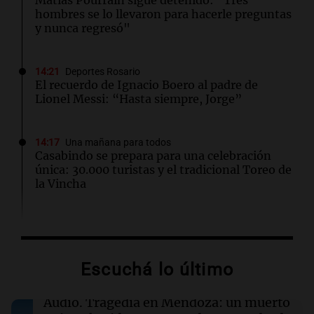
hombres se lo llevaron para hacerle preguntas
y nunca regresó"
14:21
Deportes Rosario
El recuerdo de Ignacio Boero al padre de
Lionel Messi: “Hasta siempre, Jorge”
14:17
Una mañana para todos
Casabindo se prepara para una celebración
única: 30.000 turistas y el tradicional Toreo de
la Vincha
14:09
Una mañana para todos
Una nutricionista derribó el mito del
desayuno ideal: qué alimentos conviene
Escuchá lo último
priorizar
Audio.
Tragedia en Mendoza: un muerto
14:08
Una mañana para todos