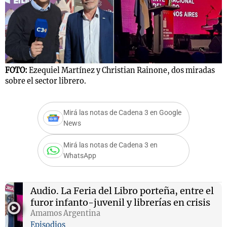
Notas
s
Notas
La Sole en
FOTO:
Ezequiel Martínez y Christian Rainone, dos miradas
ial
Mundial 2026
Cadena 3
sobre el sector librero.
Mirá las notas de Cadena 3 en Google
News
Mirá las notas de Cadena 3 en
WhatsApp
Audio.
La Feria del Libro porteña, entre el
furor infanto-juvenil y librerías en crisis
Amamos Argentina
Episodios