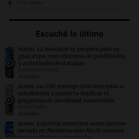
17:04
Mundo
Rodrigo Paz presenta ley de inversiones y
llama a un acuerdo nacional para superar la
crisis en Bolivia
Escuchá lo último
17:00
Educar entre todos
Padres presentes, pero distraídos: ¿Qué pasa
Audio.
La Boulaille se prepara para su
con un niño cuando el padre mira mucho el
gran expo, con concurso de panificados
teléfono?
y actividades destacadas
Panorama Federal
Episodios
16:58
Mundo
Comienza ensayo de vacunas para prevenir el
Audio.
La UNC entregó más bicicletas a
cáncer de colon antes de su desarrollo
estudiantes y proyecta duplicar el
programa de movilidad sustentable
Viva la Radio
16:54
Sociedad
Episodios
El sistema Lince permitió detener a
“Pescado”, prófugo ligado a la banda de
Audio.
Expertos advierten sobre posible
“Lichi” Romero
nevada en Mendoza este fin de semana
tras condiciones invernales