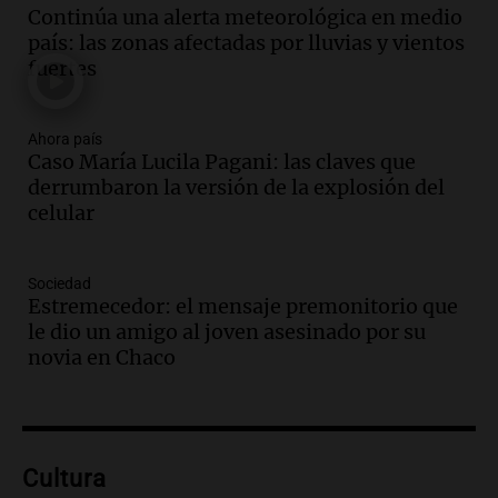
para modificar proyecto de propiedad
Continúa una alerta meteorológica en medio
privada en el Senado Nacional
país: las zonas afectadas por lluvias y vientos
Panorama Federal
fuertes
Episodios
Audio.
Estados Unidos advierte sobre
contrato entre cooperativa argentina y
Ahora país
Caso María Lucila Pagani: las claves que
Huawei en Neuquén
derrumbaron la versión de la explosión del
Panorama Federal
celular
Episodios
Audio.
El vicegobernador de Salta resalta
la presencia de 70.000 bolivianos en la
Sociedad
provincia y su integración
Estremecedor: el mensaje premonitorio que
Panorama Federal
le dio un amigo al joven asesinado por su
Episodios
novia en Chaco
Audio.
La amiga del Papa León XIV
recordó su paso por Perú: "Nos decía
siempre: ''Difundan el milagro''"
Viva la Radio
Cultura
Episodios