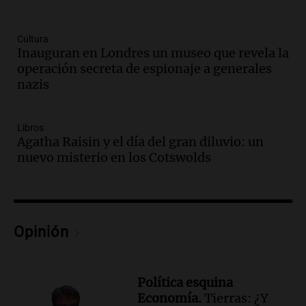
Audio.
Santa Fe, segunda provincia con
más femicidios del país, según informe
de Casa del Encuentro
Cultura
Inauguran en Londres un museo que revela la
Panorama Federal
operación secreta de espionaje a generales
Episodios
nazis
Audio.
Santa Fe reactivará 1.500
viviendas paralizadas tras el cierre de
Procrear en la provincia
Libros
Panorama Federal
Agatha Raisin y el día del gran diluvio: un
Episodios
nuevo misterio en los Cotswolds
Audio.
Debate en el Senado por la ley de
propiedad privada genera preocupación
y críticas entre senadores
Panorama Federal
Opinión
Episodios
Audio.
La comunidad boliviana en Salta:
un pilar cultural y social según Antonio
Política esquina
Marocco
Economía.
Tierras: ¿Y
Panorama Federal