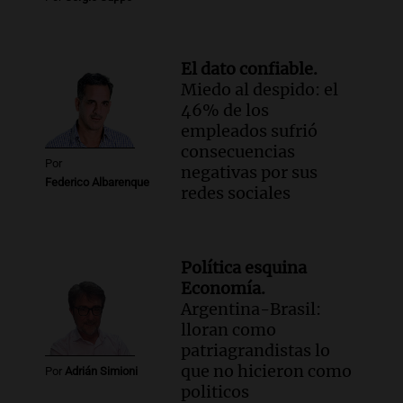
bandera de la universidad
La Argentina Posible
Episodios
El dato confiable.
Audio.
El 80% de los ejecutivos espera
Miedo al despido: el
una mejora económica, pero modera
46% de los
sus expectativas
empleados sufrió
Ahora país
consecuencias
Episodios
Por
negativas por sus
Audio.
Walter Mazzanti en Cadena 3
Federico Albarenque
redes sociales
Rosario: "Vamos a estar entre los
primeros ocho"
Deportes Rosario
Episodios
Política esquina
Economía.
Argentina-Brasil:
lloran como
patriagrandistas lo
que no hicieron como
Por
Adrián Simioni
politicos