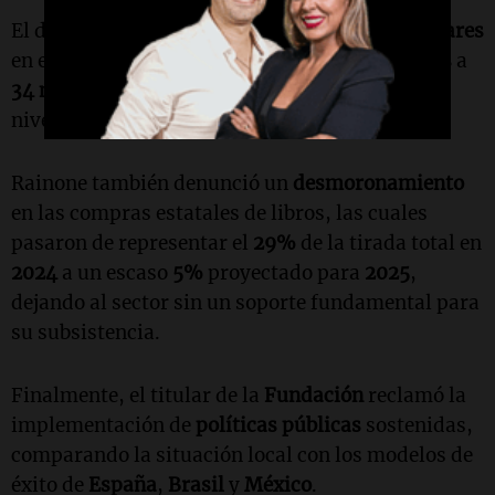
El directivo reveló que la
tirada total de ejemplares
en el país cayó un
34%
, pasando de
52 millones
a
34 millones
, lo que representa un "retroceso a
niveles de
2019
".
Rainone también denunció un
desmoronamiento
en las compras estatales de libros, las cuales
pasaron de representar el
29%
de la tirada total en
2024
a un escaso
5%
proyectado para
2025
,
dejando al sector sin un soporte fundamental para
su subsistencia.
Finalmente, el titular de la
Fundación
reclamó la
implementación de
políticas públicas
sostenidas,
comparando la situación local con los modelos de
éxito de
España
,
Brasil
y
México
.