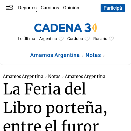
Deportes
Caminos
Opinión
Participá
Programas
Últimas coberturas
Últimas 24 h
En YouTube
Clima
Horóscopo
Lo Último
Argentina
Córdoba
Rosario
Amamos Argentina
Notas
Amamos Argentina
Notas
Amamos Argentina
La Feria del
Libro porteña,
entre el furor