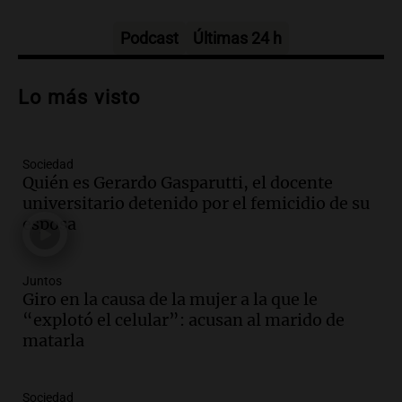
Panorama Federal
Episodios
Podcast
Últimas 24 h
Audio.
Padres presentes, pero
distraídos: ¿Qué pasa con un niño
Lo más visto
cuando el padre mira mucho el teléfono?
Educar entre todos
Episodios
Sociedad
Audio.
Presentan el innovador Parque
Quién es Gerardo Gasparutti, el docente
Tecnológico en Villa María con dos
universitario detenido por el femicidio de su
edificios icónicos
esposa
Panorama Federal
Episodios
Audio.
Polémica en el fútbol argentino:
Juntos
árbitros bajo la lupa tras fallos
Giro en la causa de la mujer a la que le
controvertidos
“explotó el celular”: acusan al marido de
Panorama Federal
matarla
Episodios
Audio.
El kirchnerismo no logra apoyo
Sociedad