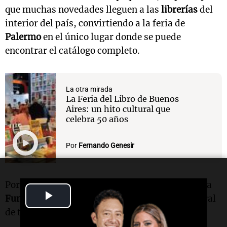
que muchas novedades lleguen a las
librerías
del
interior del país, convirtiendo a la feria de
Palermo
en el único lugar donde se puede
encontrar el catálogo completo.
La otra mirada
La Feria del Libro de Buenos
Aires: un hito cultural que
celebra 50 años
Por
Fernando Genesir
Por su parte,
Christian Rainone
, presidente de la
Play
Fundación El Libro
, brindó un discurso inaugural
de tono político y cifras alarmantes.
Video