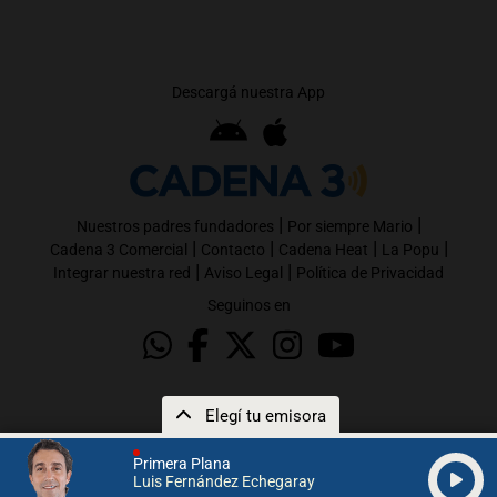
Descargá nuestra App
|
|
Nuestros padres fundadores
Por siempre Mario
|
|
|
|
Cadena 3 Comercial
Contacto
Cadena Heat
La Popu
|
|
Integrar nuestra red
Aviso Legal
Política de Privacidad
Seguinos en
Elegí tu emisora
Primera Plana
Luis Fernández Echegaray