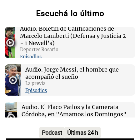
Congreso de EEUU investiga la deportación de
familias de militares en servicio activo
Escuchá lo último
02:03
Tecnología
Audio.
Boletín de Calificaciones de
King's Cross: De barrio marginal a centro
Marcelo Lamberti (Defensa y Justicia 2
neurálgico de la inteligencia artificial
- 1 Newell's)
Deportes Rosario
Episodios
01:31
Ciencia
Estudio revela diferencias sorprendentes en la
Audio.
Jorge Messi, el hombre que
salud entre vino, cerveza y licores
acompañó el sueño
La previa
00:32
Clima
Episodios
Clima en Salta: cómo estará el tiempo este
lunes 10 de agosto
Audio.
El Flaco Pailos y la Camerata
Córdoba, en "Amamos los Domingos"
Amamos los Domingos
Episodios
Podcast
Últimas 24 h