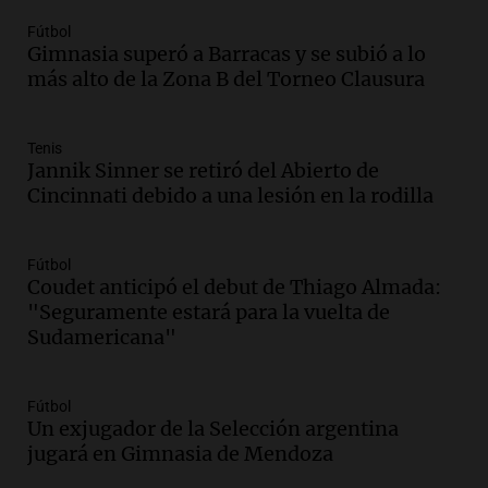
Panorama Federal
Fútbol
Episodios
Gimnasia superó a Barracas y se subió a lo
Audio.
Kicillof critica la desregulación
más alto de la Zona B del Torneo Clausura
financiera y el aumento de la morosidad
en Buenos Aires
Panorama Federal
Tenis
Jannik Sinner se retiró del Abierto de
Episodios
Cincinnati debido a una lesión en la rodilla
Audio.
La UNT evalúa apelación ante la
Corte Suprema tras fallo que aparta a
Pagani como rector
Fútbol
Panorama Federal
Coudet anticipó el debut de Thiago Almada:
Episodios
"Seguramente estará para la vuelta de
Audio.
El cardenal Ángel Rossi advirtió
Sudamericana"
que la justicia social viene siendo
“despreciada y burlada”
Fútbol
Santa Misa
Un exjugador de la Selección argentina
Episodios
jugará en Gimnasia de Mendoza
Audio.
La Bulaya se prepara para el cierre