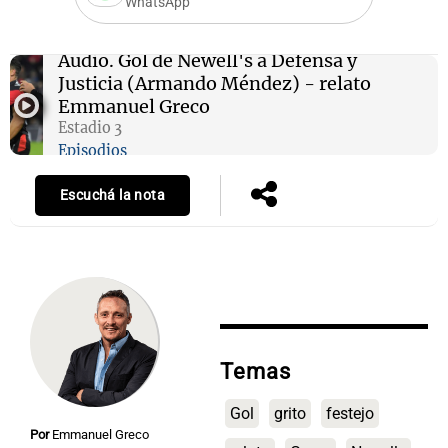
WhatsApp
Audio.
Gol de Newell's a Defensa y
Justicia (Armando Méndez) - relato
Notas
Emmanuel Greco
s
Notas
Estadio 3
La Sole en
Episodios
ial
Mundial 2026
Cadena 3
Escuchá la nota
Temas
Gol
grito
festejo
Por
Emmanuel Greco