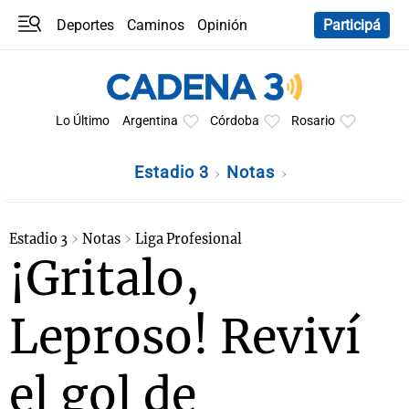
Deportes
Caminos
Opinión
Participá
Programas
Últimas coberturas
Últimas 24 h
En YouTube
Clima
Horóscopo
Lo Último
Argentina
Córdoba
Rosario
Estadio 3
Notas
Estadio 3
Notas
Liga Profesional
¡Gritalo,
Leproso! Reviví
el gol de