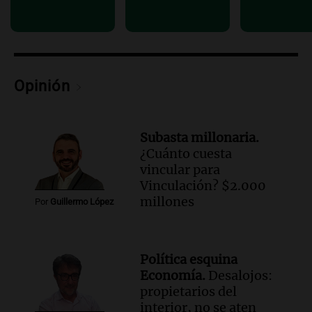
Audio.
La lección del Titanic y la
humildad en tiempos de tormenta
según San Ignacio de Loyola
Panorama Federal
Episodios
Opinión
Audio.
Tormentas y filtraciones: "El
agua entra por donde menos
imaginamos"
Subasta millonaria.
Una Mañana para todos Rosario
¿Cuánto cuesta
Episodios
vincular para
Vinculación? $2.000
millones
Por
Guillermo López
Política esquina
Economía.
Desalojos:
propietarios del
interior, no se aten