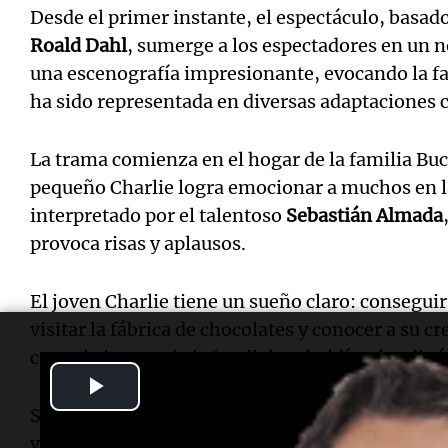
Desde el primer instante, el espectáculo, basado
Roald Dahl
, sumerge a los espectadores en un n
una escenografía impresionante, evocando la f
ha sido representada en diversas adaptaciones 
La trama comienza en el hogar de la familia Buc
pequeño Charlie logra emocionar a muchos en la
interpretado por el talentoso
Sebastián Almada
provoca risas y aplausos.
El joven Charlie tiene un sueño claro: conseguir
visitar la fábrica de chocolates y conocer a su 
como la inocencia infantil, la rebeldía y las din
Play
Si bien muchos llegan al teatro con la imagen d
Video
versión de
Tim Burton
—, la adaptación teatral 