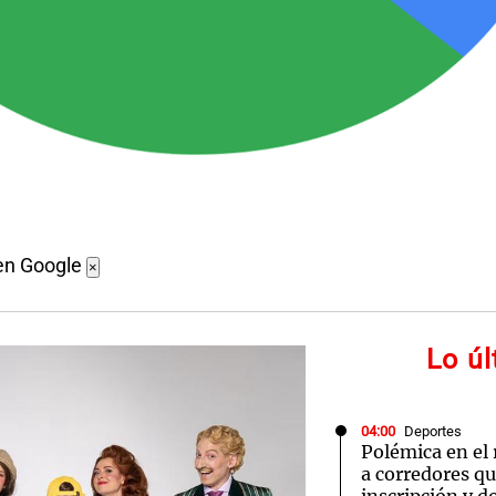
en Google
×
Lo ú
04:00
Deportes
Polémica en el
a corredores q