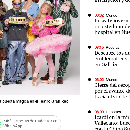
inscripción y d
03:32
Mundo
Rescate inverna
un estadounide
hospital en Nu
03:15
Recetas
Descubre los d
emblemáticos d
en Galicia
03:02
Mundo
Cierre del aer
por el avance d
hacia el sur de
na puesta mágica en el Teatro Gran Rex
03:00
Deportes
Icardi en la mi
Mirá las notas de Cadena 3 en
Vallecano: bus
WhatsApp
con la China S