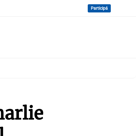
Participá
arlie
l