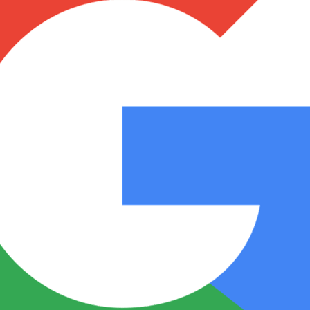
Notas
Notas
No
e en Cadena 3
El huracán de Arequito
Cadena 3 en