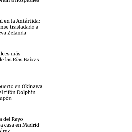
onan a hospitales
l en la Antártida:
nse trasladado a
eva Zelanda
ulces más
e las Rías Baixas
opuerto en Okinawa
el tifón Dolphin
 Japón
ra del Rayo
ca casa en Madrid
uárez