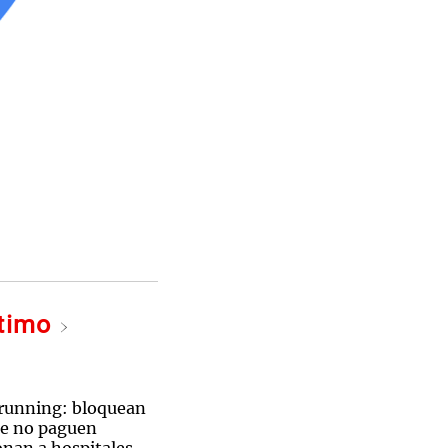
ltimo
 running: bloquean
ue no paguen