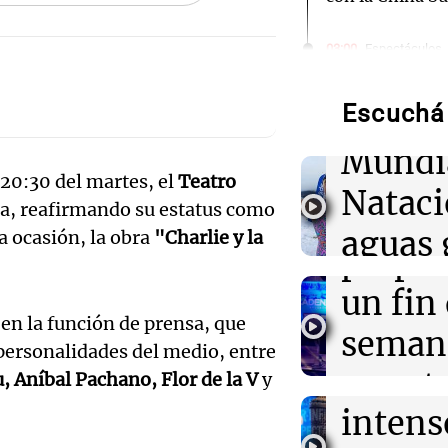
Audio.
03:00
Espectáculos
El Rayo Valleca
de neo
Icardi y la Chi
Madrid
Escuchá 
compit
Mundi
02:04
Tecnología
Audio.
Descuentos de 
 20:30 del martes, el
Teatro
Nataci
entradas para
ta, reafirmando su estatus como
Mendo
Disrupt 2026 
aguas 
a ocasión, la obra
"Charlie y la
prepar
02:03
Tecnología
frente 
Vogue World se
Audio.
un fin
Francisco: un g
Moren
en la función de prensa, que
entre tecnolog
Galleg
seman
 personalidades del medio, entre
Turno Noch
enfren
y prot
, Aníbal Pachano, Flor de la V
y
Episodios
01:59
Mundo
Audio.
Laura Galván br
intens
ley de 
Centroamerica
el Sen
establece nuevo