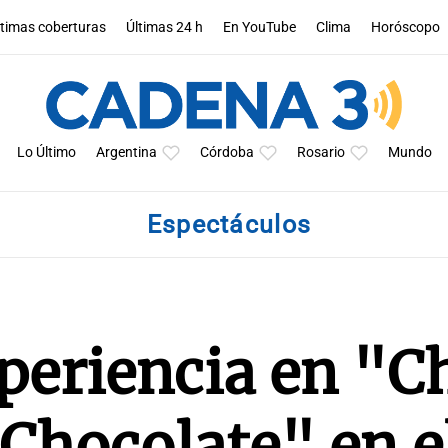
ltimas coberturas
Últimas 24 h
En YouTube
Clima
Horóscopo
Lo Último
Argentina
Córdoba
Rosario
Mundo
Espectáculos
eriencia en "Ch
 Chocolate" en e