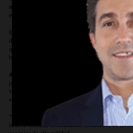
niños
que ganan los tickets dorados, ofreciendo
entretenida.
En este contexto,
Dolores Ocampo
brilla en el p
de Mike, interpretando a una madre desbordada 
que encuentra consuelo en el alcohol y las pasti
humor oscuro que genera risas.
Agustín "Rada" Aristarán
se destaca como un W
pragmático, mostrando un notable dominio escé
vocal sobresaliente en las canciones. Su químic
en las interacciones con Charlie, es uno de los p
"Charlie y la Fábrica de Chocolate" se presenta
toda la familia, combinando elementos de nosta