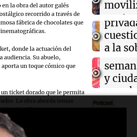
movili
Panorama F
 en la obra del autor galés
propi
Episodios
Audio.
ostálgico recorrido a través de
contra
privad
amosa fábrica de chocolates que
Mendo
kirch
cinematográficas.
cuest
prepar
Panorama F
a la s
Episodios
ket, donde la actuación del
un fin
 audiencia. Su abuelo,
digital
seman
, aporta un toque cómico que
Audio.
Argent
y ciud
"Mono
Panorama F
Audio.
march
Episodios
 un ticket dorado que le permita
Kapan
Conde
contra
creador. La obra aborda temas
Podcast
adelan
ámicas familiares.
tres a
de tier
show 
prisió
Panorama F
e la película —especialmente la
Audio.
Rosari
Episodios
se centra en los
padres de los