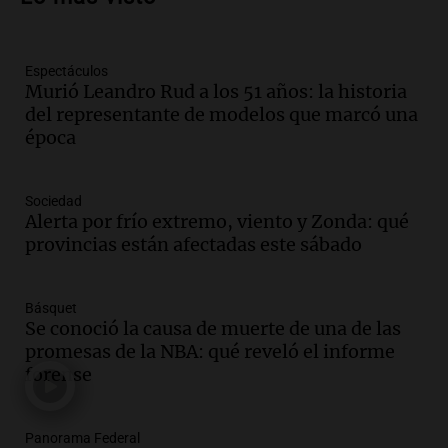
impacto en la opinión pública
Panorama Federal
Episodios
Espectáculos
Murió Leandro Rud a los 51 años: la historia
Audio.
Murió Jorge Messi
del representante de modelos que marcó una
Una mañana para todos
época
Episodios
Audio.
Mateo, a los 25 años, lucha
Sociedad
contra el tiempo: necesita un trasplante
Alerta por frío extremo, viento y Zonda: qué
para poder seguir viviend
provincias están afectadas este sábado
Una mañana para todos
Episodios
Básquet
Audio.
Estiman que la inflación nacional
Se conoció la causa de muerte de una de las
de julio será menor al 2,9% registrado
promesas de la NBA: qué reveló el informe
en CABA
forense
Una mañana para todos
Episodios
Audio.
El Senado provincial establece
Panorama Federal