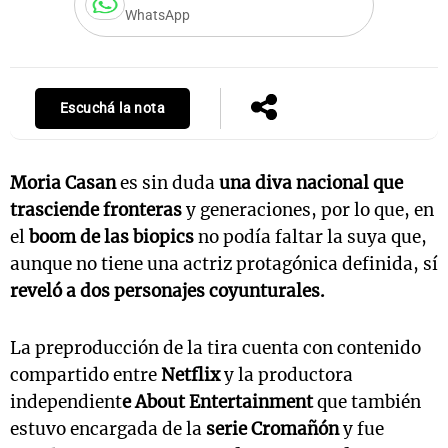
WhatsApp
Notas
s
Notas
Escuchá la nota
La Sole en
ial
Mundial 2026
Cadena 3
Moria Casan
es sin duda
una diva nacional que
trasciende fronteras
y generaciones, por lo que, en
el
boom de las biopics
no podía faltar la suya que,
aunque no tiene una actriz protagónica definida, sí
reveló a dos personajes coyunturales.
La preproducción de la tira cuenta con contenido
compartido entre
Netflix
y la productora
independient
e About Entertainment
que también
estuvo encargada de la
serie Cromañón
y fue