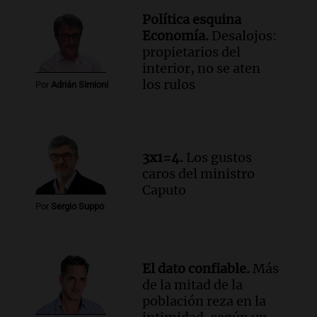
públicas en 14 meses
Política esquina
Panorama Federal
Economía.
Desalojos:
Episodios
Audio.
San Miguel de Tucumán:
propietarios del
vandalismo destruye 433 luminarias
interior, no se aten
públicas en 14 meses y afecta la
los rulos
Por
Adrián Simioni
seguridad
Panorama Federal
Episodios
3x1=4.
Los gustos
caros del ministro
Caputo
Por
Sergio Suppo
El dato confiable.
Más
de la mitad de la
población reza en la