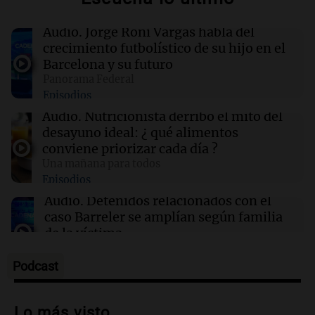
Jorge Messi: las fotos del padre y mentor de
Lionel, el crack que marcó una era
Audio.
Jorge Roni Vargas habla del
crecimiento futbolístico de su hijo en el
Barcelona y su futuro
10:38
Sociedad
Panorama Federal
Tras la muerte de Jorge Messi, suspendieron
Episodios
todos los partidos de Leones FC
Audio.
Nutricionista derribó el mito del
desayuno ideal: ¿ qué alimentos
10:38
La Popu
conviene priorizar cada día ?
¡Momento soñado! Joaco Martín de Desakta2
Una mañana para todos
cantó con Carín León en el Movistar Arena
Episodios
Audio.
Detenidos relacionados con el
caso Barreler se amplían según familia
de la víctima
Panorama Federal
Episodios
Podcast
Audio.
Análisis de la derrota legislativa
del oficialismo en el Congreso: El
Lo más visto