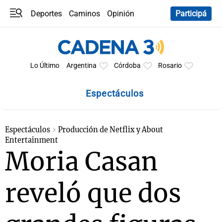
Deportes
Caminos
Opinión
Participá
Programas
Últimas coberturas
Últimas 24 h
En YouTube
Clima
Horóscopo
Lo Último
Argentina
Córdoba
Rosario
Espectáculos
Espectáculos
Producción de Netflix y About
Entertainment
Moria Casan
reveló que dos