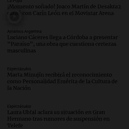
La Popu
Audio.
Chile planteó mejorar la
¡Momento soñado! Joaco Martín de Desakta2
conectividad fronteriza, aérea y digital
cantó con Carín León en el Movistar Arena
con Jujuy
Panorama Federal
Amamos Argentina
Episodios
Luciano Cáceres llega a Córdoba a presentar
Audio.
Del fitness a la longevidad: por
“Paraíso”, una obra que cuestiona certezas
qué crece el consumo de alimentos con
masculinas
proteínas
Una mañana para todos
Episodios
Espectáculos
Marta Minujín recibirá el reconocimiento
Audio.
Investigan un asalto millonario a
como Personalidad Emérita de la Cultura de
la cooperativa Talamochita en Villa
la Nación
María
Panorama Federal
Episodios
Espectáculos
Audio.
La construcción en Argentina
Laura Ubfal aclara su situación en Gran
cayó 4,1% en junio pero acumula un
Hermano tras rumores de suspensión en
aumento del 2,8% en el semestre
Telefe