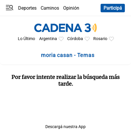
Deportes
Caminos
Opinión
Participá
Programas
Últimas coberturas
Últimas 24 h
En YouTube
Clima
Horóscopo
Lo Último
Argentina
Córdoba
Rosario
moria casan - Temas
Por favor intente realizar la búsqueda más
tarde.
Descargá nuestra App