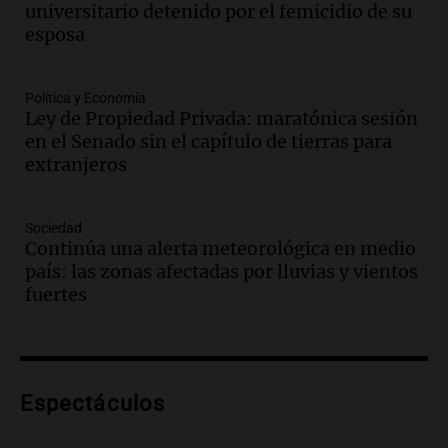
universitario detenido por el femicidio de su
Panorama Federal
esposa
Episodios
Audio.
Medicina reproductiva, entre la
ayuda por problemas de fertilidad y la
Política y Economía
Ley de Propiedad Privada: maratónica sesión
ostentación de millonarios
en el Senado sin el capítulo de tierras para
Amamos Argentina
extranjeros
Episodios
Audio.
El juicio contra Oscar González
avanza con testimonios clave sobre el
Sociedad
accidente en Villa Dolores
Continúa una alerta meteorológica en medio
Panorama Federal
país: las zonas afectadas por lluvias y vientos
Episodios
fuertes
Audio.
El teatro Real da la bienvenida a
la temporada Rock Real con bandas
tributo todos los jueves
Panorama Federal
Espectáculos
Episodios
Audio.
Nicolás Marotta, el cordobés de