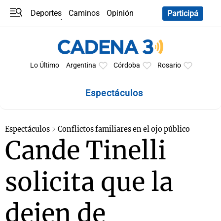
Deportes
Caminos
Opinión
Participá
Programas
Últimas coberturas
Últimas 24 h
En YouTube
Clima
Horóscopo
Lo Último
Argentina
Córdoba
Rosario
Espectáculos
Espectáculos
Conflictos familiares en el ojo público
Cande Tinelli
solicita que la
dejen de