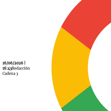
Notas
s
Notas
La Sole en
ial
Mundial 2026
Cadena 3
16/06/2026 |
16:43
Redacción
Cadena 3