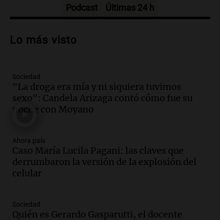
Episodios
Podcast
Últimas 24 h
Audio.
Debate en el Senado sobre
propiedad privada y cuestionamientos a
Lo más visto
la soberanía digital en Argentina
Panorama Federal
Episodios
Sociedad
Audio.
Mendoza se prepara para un fin
"La droga era mía y ni siquiera tuvimos
de semana helado y ciudadanos
sexo": Candela Arizaga contó cómo fue su
marchan contra reforma de tierras
noche con Moyano
Panorama Federal
Episodios
Ahora país
Audio.
El "Mono" de Kapanga
Caso María Lucila Pagani: las claves que
adelantó su show en Rosario.
derrumbaron la versión de la explosión del
Viva la Radio Rosario
celular
Episodios
Audio.
Condenan a tres años de prisión
Sociedad
en suspenso a hombre por simular robo
Quién es Gerardo Gasparutti, el docente
de recaudación en San Luis