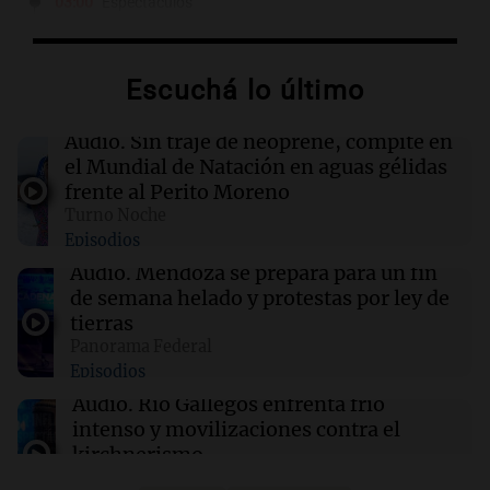
03:00
Espectáculos
El Rayo Vallecano busca fichar a Icardi y la
China Suárez se muda a Madrid
Escuchá lo último
02:04
Tecnología
Descuentos de hasta $400 en entradas para
Audio.
Sin traje de neoprene, compite en
TechCrunch Disrupt 2026 hasta mañana
el Mundial de Natación en aguas gélidas
frente al Perito Moreno
Turno Noche
02:03
Tecnología
Episodios
Vogue World se trasladará a San Francisco: un
guiño a la fusión entre tecnología y moda
Audio.
Mendoza se prepara para un fin
de semana helado y protestas por ley de
tierras
01:59
Mundo
Panorama Federal
Laura Galván brilla en los Centroamericanos y
Episodios
México establece nuevo récord de oros
Audio.
Río Gallegos enfrenta frío
intenso y movilizaciones contra el
kirchnerismo
Panorama Federal