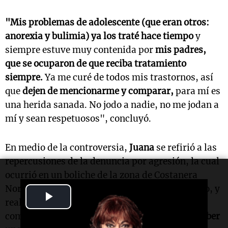
"Mis problemas de adolescente (que eran otros:
anorexia y bulimia) ya los traté hace tiempo
y
siempre estuve muy contenida por
mis padres,
que se ocuparon de que reciba tratamiento
siempre.
Ya me curé de todos mis trastornos, así
que
dejen de mencionarme y comparar,
para mí es
una herida sanada. No jodo a nadie, no me jodan a
mí y sean respetuosos", concluyó.
En medio de la controversia,
Juana
se refirió a las
repercusiones de la denuncia por agresión, la cual
ocurrió en un boliche de la zona de Costanera
Norte. La joven expresó: "Desde lo más humano, y
Play
realmente sin entender cuando escuchás frases
como
‘queremos saber la verdad, no quieren saber
Video