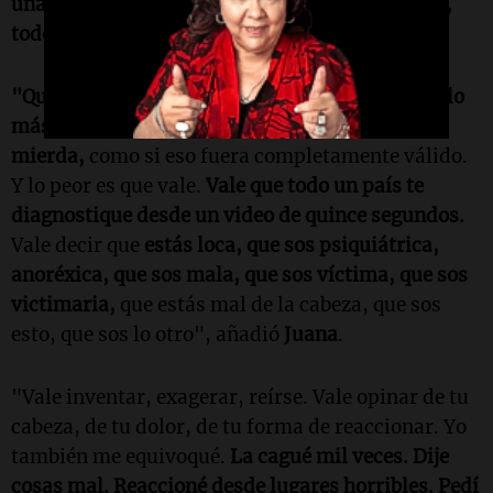
una mierda.’
Quieren opinar.
Todos saben todo,
todos me conocen.
"
"Quieren agarrar algo tuyo, lo más vulnerable, lo
más torpe, lo más humano, y convertirlo en
mierda,
como si eso fuera completamente válido.
Y lo peor es que vale.
Vale que todo un país te
diagnostique desde un video de quince segundos.
Vale decir que
estás loca, que sos psiquiátrica,
anoréxica, que sos mala, que sos víctima, que sos
victimaria,
que estás mal de la cabeza, que sos
esto, que sos lo otro", añadió
Juana
.
"Vale inventar, exagerar, reírse. Vale opinar de tu
cabeza, de tu dolor, de tu forma de reaccionar. Yo
también me equivoqué.
La cagué mil veces. Dije
cosas mal. Reaccioné desde lugares horribles. Pedí