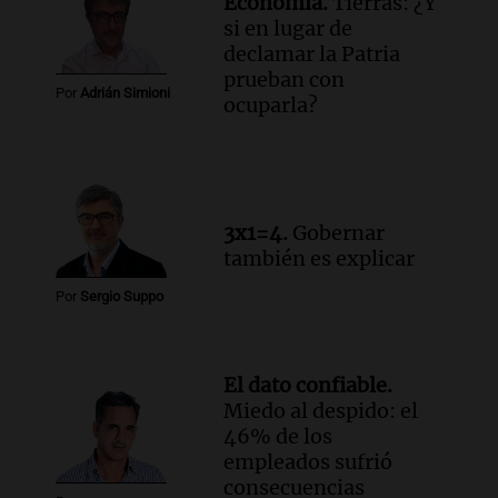
Economía.
Tierras: ¿Y
Episodios
si en lugar de
declamar la Patria
Audio.
Manifestación en Rosario contra
prueban con
la ley de Propiedad Privada debatida en
Por
Adrián Simioni
ocuparla?
el Senado.
Viva la Radio Rosario
Episodios
Audio.
Luis Juez cuestionó la polémica
por la Ley de Tierras: "Construyeron un
3x1=4.
Gobernar
relato mentiroso"
también es explicar
Informados al regreso
Episodios
Por
Sergio Suppo
El dato confiable.
Miedo al despido: el
46% de los
empleados sufrió
consecuencias