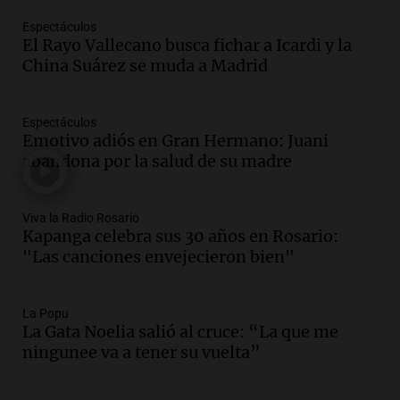
Recoleta: “Enfrentar a Boca, sea donde
sea, va a ser lindo”
Espectáculos
El Rayo Vallecano busca fichar a Icardi y la
La Cadena del Gol
China Suárez se muda a Madrid
Episodios
Audio.
Débora Blanca, psicóloga experta
en ludopatía: “Tener el casino en la
Espectáculos
mano es muy peligroso”
Emotivo adiós en Gran Hermano: Juani
La Argentina, hoy
abandona por la salud de su madre
Episodios
Audio.
Docentes italianos visitaron la
Viva la Radio Rosario
ciudad de Córdoba para interiorizarse
Kapanga celebra sus 30 años en Rosario:
sobre los parques educativos
"Las canciones envejecieron bien"
Amamos Argentina
Episodios
Audio.
Meteorólogo alertó que El Niño
La Popu
traerá más lluvias y eventos extremos
La Gata Noelia salió al cruce: “La que me
durante la primavera
ningunee va a tener su vuelta”
Informados al regreso
Episodios