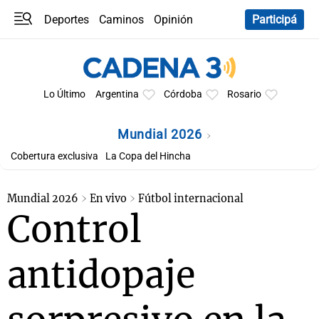
Deportes
Caminos
Opinión
Participá
Programas
Últimas coberturas
Últimas 24 h
En YouTube
Clima
Horóscopo
Lo Último
Argentina
Córdoba
Rosario
Mundial 2026
Cobertura exclusiva
La Copa del Hincha
Mundial 2026
En vivo
Fútbol internacional
Control
antidopaje