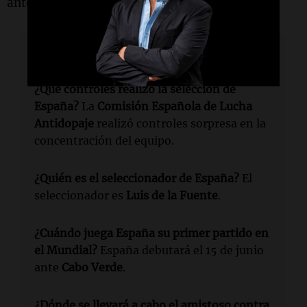
ante
Cabo Verde
en
Atlanta
.
Lectura rápida
¿Qué controles realizó la selección de
España?
La
Comisión Española de Lucha
Antidopaje
realizó controles sorpresa en la
concentración del equipo.
¿Quién es el seleccionador de España?
El
seleccionador es
Luis de la Fuente
.
¿Cuándo juega España su primer partido en
el Mundial?
España debutará el 15 de junio
ante
Cabo Verde
.
¿Dónde se llevará a cabo el amistoso contra