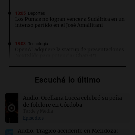
18:05
Deportes
Los Pumas no logran vencer a Sudáfrica en un
intenso partido en el José Amalfitani
18:03
Tecnología
OpenAI adquiere la startup de presentaciones
NextSlide para potenciar ChatGPT
18:03
Tecnología
Escuchá lo último
Google redefine cómo nombra a los grupos de
hackers y su impacto en la ciberseguridad
Audio.
Orellana Lucca celebró su peña
de folclore en Córdoba
18:00
Sociedad
Quiniela vespertina: conocé los números
Tarde y Media
ganadores de hoy sábado 8 de agosto.
Episodios
Audio.
Trágico accidente en Mendoza: