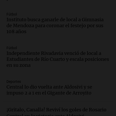
conviene priorizar
Una mañana para todos
Episodios
Fútbol
Instituto busca ganarle de local a Gimnasia
de Mendoza para coronar el festejo por sus
Audio.
Murió Jorge Messi
108 años
Una mañana para todos
Episodios
Fútbol
Audio.
Mateo, a los 25 años, lucha
Independiente Rivadavia venció de local a
contra el tiempo: necesita un trasplante
Estudiantes de Río Cuarto y escala posiciones
para poder seguir viviend
en su zona
Una mañana para todos
Episodios
Deportes
Audio.
Estiman que la inflación nacional
Central lo dio vuelta ante Aldosivi y se
de julio será menor al 2,9% registrado
impuso 2 a 1 en el Gigante de Arroyito
en CABA
Una mañana para todos
Episodios
¡Gritalo, Canalla! Reviví los goles de Rosario
Audio.
Altas Cumbres: rescataron a una