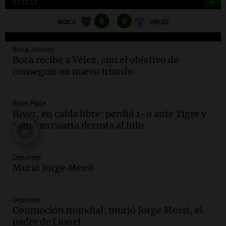
Episodios
Deportes
Audio.
Joan Gaspart: "Sin Jorge, no sé si
Messi hubiera llegado adonde llegó"
Boca Juniors
Una mañana para todos
Boca recibe a Vélez, con el objetivo de
Episodios
conseguir un nuevo triunfo
Audio.
El orgullo y el sueño argentino de
Jorge Messi en una entrevista con Rony
River Plate
Vargas en 2007
River, en caída libre: perdió 1-0 ante Tigre y
Una mañana para todos
sumó su cuarta derrota al hilo
Episodios
Audio.
El abuelo de Agostina Vega, tras
las nuevas detenciones: "En esa casa
Deportes
Murió Jorge Messi
todos tenían algo que ver"
Una mañana para todos
Episodios
Deportes
Audio.
Una nutricionista derribó el mito
Conmoción mundial: murió Jorge Messi, el
del desayuno ideal: qué alimentos
padre de Lionel