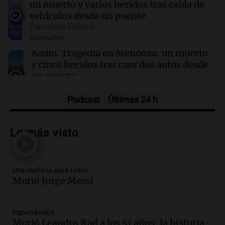
17:55
Sociedad
un muerto y varios heridos tras caída de
Detuvieron en España a un exmodelo
vehículos desde un puente
argentino acusado de matar a su expareja
Panorama Federal
Episodios
Audio.
Tragedia en Mendoza: un muerto
y cinco heridos tras caer dos autos desde
un puente
Una mañana para todos
Episodios
Podcast
Últimas 24 h
Audio.
Messi llegará esta noche a
Rosario para acompañar a su familia
Lo más visto
tras la muerte de su papá
Una mañana para todos
Episodios
Una mañana para todos
Audio.
Ley de Propiedad Privada: el revés
Murió Jorge Messi
en el Congreso expuso una debilidad
comunicacional del Gobierno
Una mañana para todos
Espectáculos
Episodios
Murió Leandro Rud a los 51 años: la historia