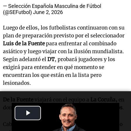
— Selección Española Masculina de Fútbol
(@SEFutbol)
June 2, 2026
Luego de ellos, los futbolistas continuaron con su
plan de preparación previsto por el seleccionador
Luis de la Fuente
para enfrentar al combinado
asiático y luego viajar con la ilusión mundialista.
Según adelantó el
DT
, probará jugadores y los
exigirá para entender en qué momento se
encuentran los que están en la lista pero
lesionados.
De la Fuente
viajará con el equipo a
La Coruña,
en
donde jugará ante
Irak,
y luego a
Estados Unidos
.
Play
Cabe recordar que
España
debutará el 15 de junio
Video