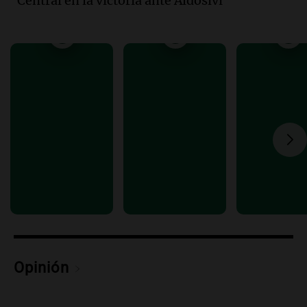
Central en la victoria ante Aldosivi
cabra que llevaba ocho días atrapada en
un precipicio
Una mañana para todos
Episodios
Audio.
Chile planteó mejorar la
conectividad fronteriza, aérea y digital
con Jujuy
Panorama Federal
Episodios
Audio.
Del fitness a la longevidad: por
qué crece el consumo de alimentos con
proteínas
Una mañana para todos
Episodios
Audio.
Investigan un asalto millonario a
la cooperativa Talamochita en Villa
Opinión
María
Panorama Federal
Episodios