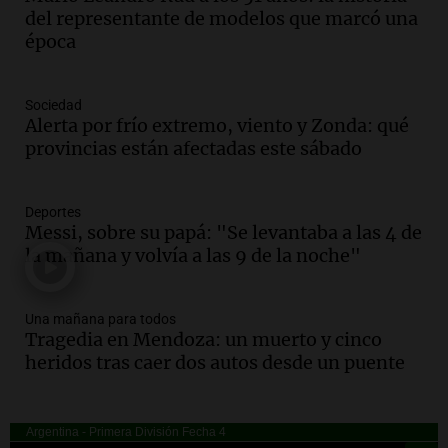
Audio.
Casabindo se prepara para una
del representante de modelos que marcó una
celebración única: 30.000 turistas y el
época
tradicional Toreo de la Vincha
Una mañana para todos
Sociedad
Episodios
Alerta por frío extremo, viento y Zonda: qué
Audio.
Borges, abogada de Pourrain:
provincias están afectadas este sábado
"Tres hombres se lo llevaron para
hacerle preguntas y nunca regresó"
Una mañana para todos
Deportes
Episodios
Messi, sobre su papá: "Se levantaba a las 4 de
la mañana y volvía a las 9 de la noche"
Audio.
Voluntarios limpiaron 9.000
metros del río Suquía y retiraron hasta
800 kilos de basura por jornada
Una mañana para todos
Una mañana para todos
Tragedia en Mendoza: un muerto y cinco
Episodios
heridos tras caer dos autos desde un puente
Audio.
La historia de la servilleta que
firmó Jorge Messi para el primer
contrato de Leo con Barcelona
Una mañana para todos