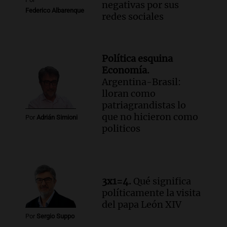
negativas por sus
crítica por falta de explicaciones sobre
Federico Albarenque
redes sociales
la ley de tierras
Noticias
Episodios
Audio.
El gobierno sufre una derrota y
Política esquina
debe aceptar modificaciones en la ley de
Economía.
tierras por falta de votos
Argentina-Brasil:
Noticias
lloran como
Episodios
patriagrandistas lo
que no hicieron como
Audio.
Santa Cruz restituye salarios
Por
Adrián Simioni
politicos
descontados a docentes por paro en dos
fechas clave de 2023
Panorama Federal
Episodios
3x1=4.
Qué significa
políticamente la visita
del papa León XIV
Por
Sergio Suppo