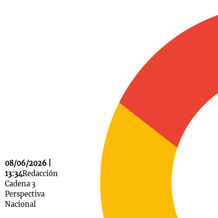
Notas
s
Notas
La Sole en
ial
Mundial 2026
Cadena 3
08/06/2026 |
13:34
Redacción
Cadena 3
Perspectiva
Nacional