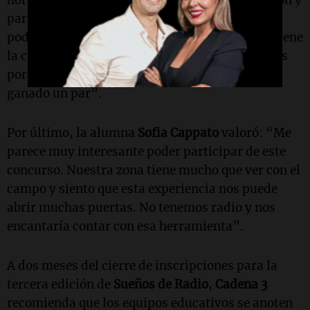
hora de desarrollar habilidades de comunicación y
para repartir información. Estaría muy bueno
poder tener una radio en nuestra escuela, que tiene
la capacidad para dirigir este tipo de programas
porque ha participado en varios concursos y ha
ganado un par”.
Por último, la alumna
Sofia Cappato
valoró: “Me
parece muy interesante poder participar de este
concurso. Nuestra zona tiene mucho que ver con el
campo y siento que esta experiencia nos puede
abrir muchas puertas. No tenemos radio y nos
encantaría contar con esa herramienta”.
A dos meses del cierre de inscripciones para la
tercera edición de
Sueños de Radio
,
Cadena 3
recomienda que los equipos educativos se anoten