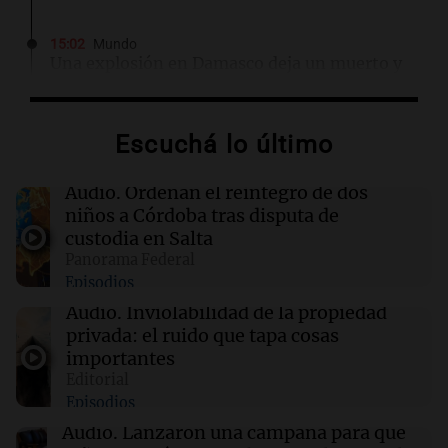
15:02
Mundo
Una explosión en Damasco deja un muerto y
varios heridos en un suburbio de la capital
siria
Escuchá lo último
15:00
Política y Economía
Sin el capítulo sobre tierras a extranjeros, el
Audio.
Ordenan el reintegro de dos
Senado comenzó a debatir la Ley de Propiedad
niños a Córdoba tras disputa de
Privada
custodia en Salta
Panorama Federal
Episodios
15:00
Mundo
La guerra con Irán y sus efectos en la salud
Audio.
Inviolabilidad de la propiedad
mental de los soldados estadounidenses
privada: el ruido que tapa cosas
importantes
Editorial
15:00
Sociedad
Episodios
Quiniela matutina: conocé los números
ganadores de hoy jueves 6 de agosto.
Audio.
Lanzaron una campaña para que