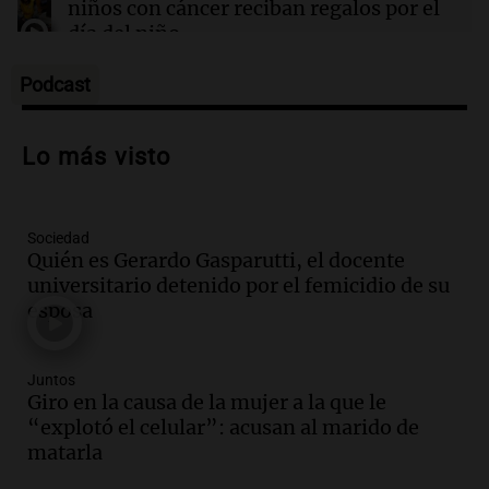
niños con cáncer reciban regalos por el
día del niño.
La Argentina Posible
Episodios
Podcast
Audio.
Ganó una beca en la secundaria,
se mudó a Córdoba y hoy lleva la
Lo más visto
bandera de la universidad
La Argentina Posible
Episodios
Sociedad
Audio.
El 80% de los ejecutivos espera
Quién es Gerardo Gasparutti, el docente
una mejora económica, pero modera
universitario detenido por el femicidio de su
sus expectativas
esposa
Ahora país
Episodios
Audio.
Walter Mazzanti en Cadena 3
Juntos
Rosario: "Vamos a estar entre los
Giro en la causa de la mujer a la que le
primeros ocho"
“explotó el celular”: acusan al marido de
Deportes Rosario
matarla
Episodios