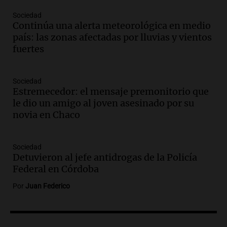
Audio.
Avanza el juicio a Oscar González
Sociedad
con nuevas declaraciones de testigos
Continúa una alerta meteorológica en medio
sobre el accidente
país: las zonas afectadas por lluvias y vientos
Panorama Federal
fuertes
Episodios
Audio.
El viento complica el combate
Sociedad
del incendio forestal en Villa Yacanto
Estremecedor: el mensaje premonitorio que
Ahora país
le dio un amigo al joven asesinado por su
Episodios
novia en Chaco
Audio.
Las claves del giro en la causa de
la mujer quemada en la E-53: por qué
Sociedad
detuvieron a su esposo
Detuvieron al jefe antidrogas de la Policía
Ahora país
Federal en Córdoba
Episodios
Por
Juan Federico
Audio.
Ulpiano Suárez se lanza como
candidato a gobernador de Mendoza
para 2027
Panorama Federal