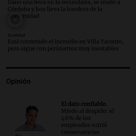
en Tucumán
Ganó una beca en la secundaria, se mudó a
Córdoba y hoy lleva la bandera de la
Panorama Federal
universidad
Episodios
Audio.
Fuertes vientos afectan a Tafí del
Valle con ráfagas de hasta 90 km/h y
Sociedad
causan daños
Está contenido el incendio en Villa Yacanto,
Panorama Federal
pero sigue con perímetros muy inestables
Episodios
Audio.
San Juan recibe 250 millones de
dólares para infraestructura a través del
Proyecto Vicuña de minería
Opinión
Noticias
Episodios
Audio.
Fuego en Córdoba: bomberos
El dato confiable.
combaten un incendio forestal en Villa
Miedo al despido: el
Yacanto
46% de los
Ahora país
empleados sufrió
Episodios
consecuencias
Audio.
Gobierno argentino enfrenta
Por