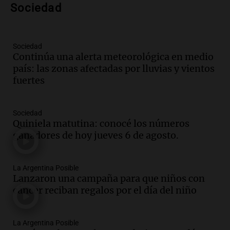
Sociedad
Episodios
Audio.
Críticas a autoridades por cierre
del paso internacional por intenso
Sociedad
temporal de nieve en la alta montaña
Continúa una alerta meteorológica en medio
Panorama Federal
país: las zonas afectadas por lluvias y vientos
Episodios
fuertes
Audio.
Tucumán: Consejo Deliberante
busca esclarecer el estado de edificios en
la ciudad tras la tragedia
Sociedad
Panorama Federal
Quiniela matutina: conocé los números
Episodios
ganadores de hoy jueves 6 de agosto.
Audio.
Consejo Deliberante de San
Miguel de Tucumán pide informe tras
La Argentina Posible
explosión en edificio de Montiagudo
Lanzaron una campaña para que niños con
Panorama Federal
cáncer reciban regalos por el día del niño
Episodios
Audio.
Cuatro policías imputados por
arrestar y agredir a una niña de 13 años
La Argentina Posible