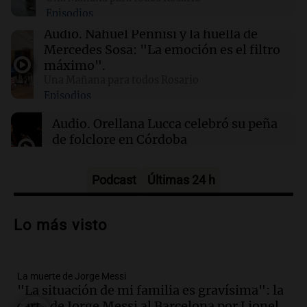
Clima en Mendoza: cómo estará el tiempo
Episodios
este domingo 9 de agosto
Audio.
Nahuel Pennisi y la huella de
Mercedes Sosa: "La emoción es el filtro
00:16
Clima
máximo".
Clima en Santa Fe: cómo estará el tiempo este
Una Mañana para todos Rosario
domingo 9 de agosto
Episodios
Audio.
Orellana Lucca celebró su peña
de folclore en Córdoba
Tarde y Media
Episodios
Podcast
Últimas 24 h
Audio.
Trágico accidente en Mendoza:
un muerto y varios heridos tras caída de
Lo más visto
vehículos desde un puente
Panorama Federal
Episodios
La muerte de Jorge Messi
Audio.
Tragedia en Mendoza: un muerto
"La situación de mi familia es gravísima": la
y cinco heridos tras caer dos autos desde
carta de Jorge Messi al Barcelona por Lionel