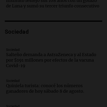
Instituto festejó sus 108 años con un golazo
"Tres hombres se lo llevaron para
de Luna y sumó su tercer triunfo consecutivo
hacerle preguntas y nunca regresó"
Una mañana para todos
Episodios
Audio.
Voluntarios limpiaron 9.000
Sociedad
metros del río Suquía y retiraron hasta
800 kilos de basura por jornada
Una mañana para todos
Episodios
Sociedad
Salteño demanda a AstraZeneca y al Estado
Audio.
La historia de la servilleta que
por $191 millones por efectos de la vacuna
firmó Jorge Messi para el primer
Covid-19
contrato de Leo con Barcelona
Una mañana para todos
Episodios
Sociedad
Quiniela turista: conocé los números
Audio.
Joan Gaspart: "Sin Jorge, no sé si
ganadores de hoy sábado 8 de agosto.
Messi hubiera llegado adonde llegó"
Una mañana para todos
Episodios
Sociedad