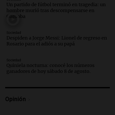
Un partido de fútbol terminó en tragedia: un
Audio.
El orgullo y el sueño argentino de
hombre murió tras descompensarse en
Jorge Messi en una entrevista con Rony
Córdoba
Vargas en 2007
Una mañana para todos
Episodios
Sociedad
Audio.
El abuelo de Agostina Vega, tras
Despiden a Jorge Messi: Lionel de regreso en
las nuevas detenciones: "En esa casa
Rosario para el adiós a su papá
todos tenían algo que ver"
Una mañana para todos
Sociedad
Episodios
Quiniela nocturna: conocé los números
Audio.
Una nutricionista derribó el mito
ganadores de hoy sábado 8 de agosto.
del desayuno ideal: qué alimentos
conviene priorizar
Una mañana para todos
Episodios
Opinión
Audio.
Murió Jorge Messi
Una mañana para todos