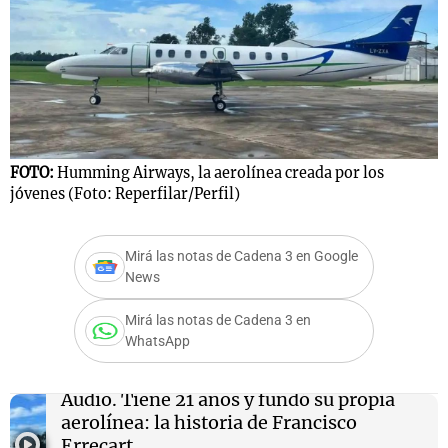
Notas
s
Notas
La Sole en
ial
Mundial 2026
Cadena 3
FOTO:
Humming Airways, la aerolínea creada por los
jóvenes (Foto: Reperfilar/Perfil)
Mirá las notas de Cadena 3 en Google
News
Mirá las notas de Cadena 3 en
WhatsApp
Audio.
Tiene 21 años y fundó su propia
aerolínea: la historia de Francisco
Errecart