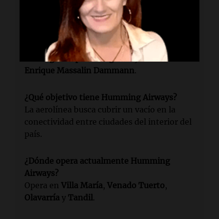
¿Quién fundó Humming Airways?
La aerolínea fue fundada por
Francisco
Errecart
, de 21 años, junto a sus amigos
Santiago Leopoldo Lugones
y
Danilo
Enrique Massalin Dammann
.
¿Qué objetivo tiene Humming Airways?
La aerolínea busca cubrir un vacío en la
conectividad entre ciudades del interior del
país.
¿Dónde opera actualmente Humming
Airways?
Opera en
Villa María
,
Venado Tuerto
,
Olavarría
y
Tandil
.