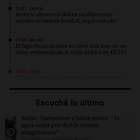
01:31
Ciencia
Reducir alimentos dulces no disminuye
antojos ni mejora la salud, según estudio
01:29
Mundo
El lago Mead alcanza su nivel más bajo en 90
años, evidenciando la crisis hídrica en EE.UU.
00:32
Clima
Clima en Salta: cómo estará el tiempo este
domingo 9 de agosto
Escuchá lo último
00:26
Clima
Clima en Tucumán: cómo estará el tiempo
este domingo 9 de agosto
Audio.
Tormentas y filtraciones: "El
agua entra por donde menos
imaginamos"
00:21
Clima
Una Mañana para todos Rosario