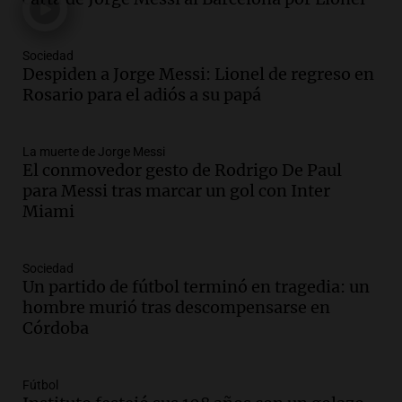
un puente
Una mañana para todos
Episodios
Sociedad
Audio.
Messi llegará esta noche a
Despiden a Jorge Messi: Lionel de regreso en
Rosario para acompañar a su familia
Rosario para el adiós a su papá
tras la muerte de su papá
Una mañana para todos
La muerte de Jorge Messi
Episodios
El conmovedor gesto de Rodrigo De Paul
Audio.
Ley de Propiedad Privada: el revés
para Messi tras marcar un gol con Inter
en el Congreso expuso una debilidad
Miami
comunicacional del Gobierno
Una mañana para todos
Episodios
Sociedad
Un partido de fútbol terminó en tragedia: un
Audio.
Casabindo se prepara para una
hombre murió tras descompensarse en
celebración única: 30.000 turistas y el
Córdoba
tradicional Toreo de la Vincha
Una mañana para todos
Episodios
Fútbol
Audio.
Borges, abogada de Pourrain: