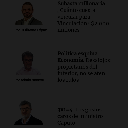
Episodios
Subasta millonaria.
¿Cuánto cuesta
Audio.
Mateo, a los 25 años, lucha
vincular para
contra el tiempo: necesita un trasplante
Vinculación? $2.000
para poder seguir viviend
millones
Por
Guillermo López
Una mañana para todos
Episodios
Audio.
Estiman que la inflación nacional
Política esquina
de julio será menor al 2,9% registrado
Economía.
Desalojos:
en CABA
propietarios del
Una mañana para todos
interior, no se aten
Episodios
los rulos
Por
Adrián Simioni
Audio.
Altas Cumbres: rescataron a una
cabra que llevaba ocho días atrapada en
un precipicio
Una mañana para todos
3x1=4.
Los gustos
Episodios
caros del ministro
Audio.
Chile planteó mejorar la
Caputo
conectividad fronteriza, aérea y digital