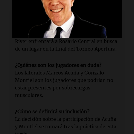
Lectura rápida
¿Qué partido jugará River?
River enfrentará a Rosario Central en busca
de un lugar en la final del Torneo Apertura.
¿Quiénes son los jugadores en duda?
Los laterales Marcos Acuña y Gonzalo
Montiel son los jugadores que podrían no
estar presentes por sobrecargas
musculares.
¿Cómo se definirá su inclusión?
La decisión sobre la participación de Acuña
y Montiel se tomará tras la práctica de esta