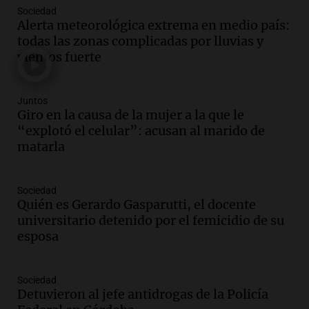
Sociedad
Audio.
Trasladaron a Cantero a una
Alerta meteorológica extrema en medio país:
cárcel federal de máxima seguridad:
todas las zonas complicadas por lluvias y
"Buscamos evitar que dirija delitos"
vientos fuerte
Noticias Rosario
Episodios
Audio.
Senado debatirá proyecto de
Juntos
propiedad privada sin controvertido
Giro en la causa de la mujer a la que le
capítulo de tierras hoy a las 14 horas
“explotó el celular”: acusan al marido de
Noticias
matarla
Episodios
Audio.
Asesinan a influencer mexicano
Sociedad
César Gastelum durante transmisión en
Quién es Gerardo Gasparutti, el docente
vivo en Culiacán, Sinaloa
universitario detenido por el femicidio de su
Panorama Federal
esposa
Episodios
Audio.
Detienen al esposo de mujer que
falleció tras supuesta explosión de
Sociedad
Detuvieron al jefe antidrogas de la Policía
celular en Córdoba