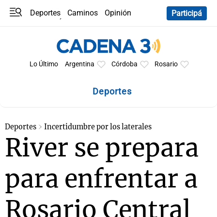
Deportes
Caminos
Opinión
Participá
Programas
Últimas coberturas
Últimas 24 h
En YouTube
Clima
Horóscopo
Lo Último
Argentina
Córdoba
Rosario
Deportes
Deportes
Incertidumbre por los laterales
River se prepara
para enfrentar a
Rosario Central