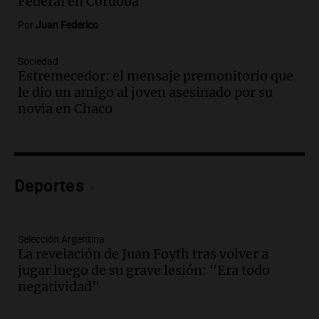
Federal en Córdoba
Noticias
Episodios
Por
Juan Federico
Audio.
El Vaticano expresa su apoyo a
madres buscadoras en México en medio
Sociedad
de crisis de desapariciones
Estremecedor: el mensaje premonitorio que
Panorama Federal
le dio un amigo al joven asesinado por su
Episodios
novia en Chaco
Audio.
Tormentas y vientos intensos
afectan Santa Fe: recomendaciones para
los vecinos
Noticias
Deportes
Episodios
Audio.
Ráfagas de viento fuertes
generan inconvenientes en Córdoba: un
Selección Argentina
árbol obstaculiza avenidas
La revelación de Juan Foyth tras volver a
Noticias
jugar luego de su grave lesión: "Era todo
Episodios
negatividad"
Audio.
A 13 años de Salta 2141,
familiares mantienen vivo el reclamo de