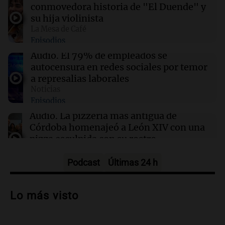
unirse a un picado con jóvenes en la calle
conmovedora historia de "El Duende" y
su hija violinista
La Mesa de Café
11:19
Mundo
Episodios
Incendio consume 60 hectáreas en el Parque
Nacional Bromo Tengger Semeru de
Audio.
El 79% de empleados se
Indonesia
autocensura en redes sociales por temor
a represalias laborales
Noticias
11:17
Mundo
Episodios
Renuncia del profesor negro más joven de
Cambridge tras acusaciones de plagio y dudas
Audio.
La pizzería más antigua de
sobre sus credenciales
Córdoba homenajeó a León XIV con una
pizza esculpida con su rostro
Radioinforme 3
Episodios
Podcast
Últimas 24 h
Audio.
A 13 años de Salta 2141,
familiares mantienen vivo el reclamo de
Lo más visto
memoria y justicia
Noticias Rosario
Episodios