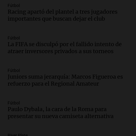
memoria y justicia
Fútbol
Noticias Rosario
Racing apartó del plantel a tres jugadores
Episodios
importantes que buscan dejar el club
Audio.
Los trabajadores de la Unión
Obrera Metalúrgica advierten sobre
pérdida de empleos en la industria
Fútbol
metalúrgica
La FIFA se disculpó por el fallido intento de
Panorama Federal
atraer inversores privados a sus torneos
Episodios
Audio.
El Senado debate proyecto de
propiedad privada sin capítulo de tierras
Fútbol
desde las 14 horas
Juniors suma jerarquía: Marcos Figueroa es
refuerzo para el Regional Amateur
Panorama Federal
Episodios
Audio.
Giro en la causa de la mujer a la
Fútbol
que le “explotó el celular”: acusan al
Paulo Dybala, la cara de la Roma para
marido de matarla
presentar su nueva camiseta alternativa
Juntos
Episodios
Audio.
Continúan las declaraciones en el
River Plate