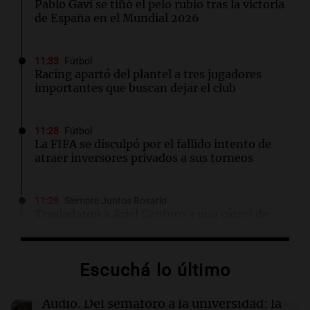
Pablo Gavi se tiñó el pelo rubio tras la victoria
de España en el Mundial 2026
11:33
Fútbol
Racing apartó del plantel a tres jugadores
importantes que buscan dejar el club
11:28
Fútbol
La FIFA se disculpó por el fallido intento de
atraer inversores privados a sus torneos
11:28
Siempre Juntos Rosario
Trasladaron a Ariel Cantero a una cárcel de
máxima seguridad: "Buscamos evitar que
dirija delitos"
Escuchá lo último
11:28
Deportes
Facundo Campazzo sorprende en Córdoba al
Audio.
Del semáforo a la universidad: la