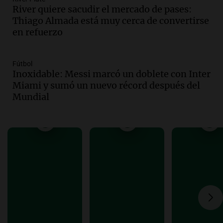
River quiere sacudir el mercado de pases:
juicio a Óscar González por el accidente
Thiago Almada está muy cerca de convertirse
en las altas cumbres
en refuerzo
Panorama Federal
Episodios
Audio.
Córdoba enfrenta fuertes vientos
Fútbol
que afectan diversas actividades locales,
Inoxidable: Messi marcó un doblete con Inter
según Barrionuevo
Miami y sumó un nuevo récord después del
Noticias
Mundial
Episodios
Audio.
Sanctions for Lawyer Diego
Javier Chacón: Detained Again After
Attending World Cup
Panorama Federal
Episodios
Audio.
Embajada china en Argentina
repudia amenazas de EE. UU. y exige
respeto a la soberanía nacional
Noticias