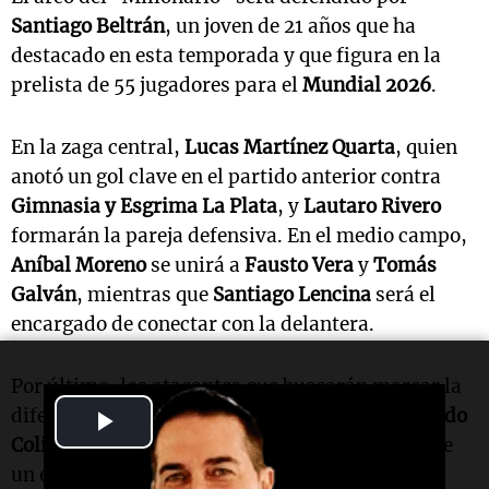
Santiago Beltrán
, un joven de 21 años que ha
destacado en esta temporada y que figura en la
prelista de 55 jugadores para el
Mundial 2026
.
En la zaga central,
Lucas Martínez Quarta
, quien
anotó un gol clave en el partido anterior contra
Gimnasia y Esgrima La Plata
, y
Lautaro Rivero
formarán la pareja defensiva. En el medio campo,
Aníbal Moreno
se unirá a
Fausto Vera
y
Tomás
Galván
, mientras que
Santiago Lencina
será el
encargado de conectar con la delantera.
Por último, los atacantes que buscarán marcar la
Play
diferencia frente a Rosario Central serán
Facundo
Colidio
y
Sebastián Driussi
, este último autor de
Video
un espectacular gol en el último encuentro.