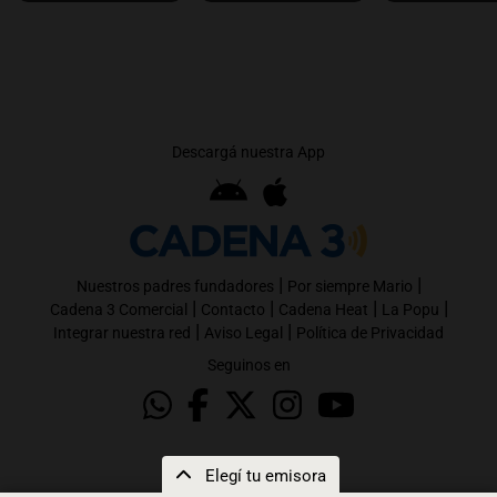
Descargá nuestra App
|
|
Nuestros padres fundadores
Por siempre Mario
|
|
|
|
Cadena 3 Comercial
Contacto
Cadena Heat
La Popu
|
|
Integrar nuestra red
Aviso Legal
Política de Privacidad
Seguinos en
Elegí tu emisora