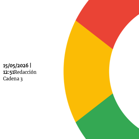
Notas
s
Notas
La Sole en
ial
Mundial 2026
Cadena 3
15/05/2026 |
12:51
Redacción
Cadena 3