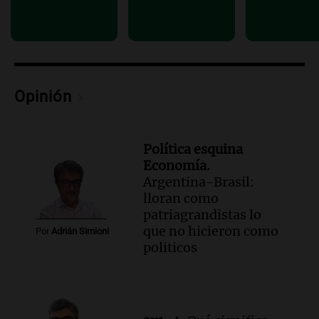
Episodios
Audio.
Suspenden viaje a Catamarca por
alerta meteorológico de ministros
Santini y Caputo
Panorama Federal
Episodios
Opinión
Política esquina
Economía.
Argentina-Brasil:
lloran como
patriagrandistas lo
que no hicieron como
Por
Adrián Simioni
politicos