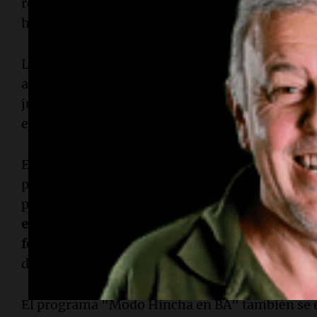
reforzarán los servicios de colectivos y taxis pa
hinchas a sus hogares.
La Plaza Seeber será el epicentro de la emoció
acceder por la Av. Libertador y Sarmiento. Desde 
julio, el horario será de 12 a 20, con jornadas e
espera que el predio reciba a 15 mil personas.
El
predio
contará con una
pantalla gigante
para 
partidos de la Selección argentina, junto a un c
proyectará notas en vivo e imágenes del públic
entretenimiento
con shows en vivo y actividade
fotográficos
donde los asistentes podrán tomarse
del Mundo.
El programa "Modo Hincha en BA" también se e