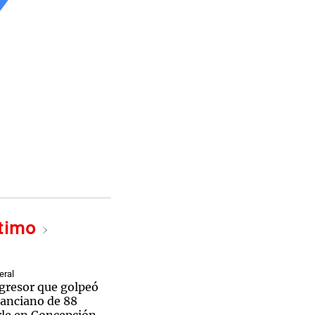
ltimo
eral
agresor que golpeó
 anciano de 88