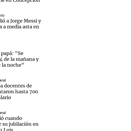
rle en Concepción
rio
ió a Jorge Messi y
a a media asta en
 papá: "Se
 4 de la mañana y
e la noche"
eral
a docentes de
ntaron hasta 700
lario
eral
ió cuando
 su jubilación en
n Luis