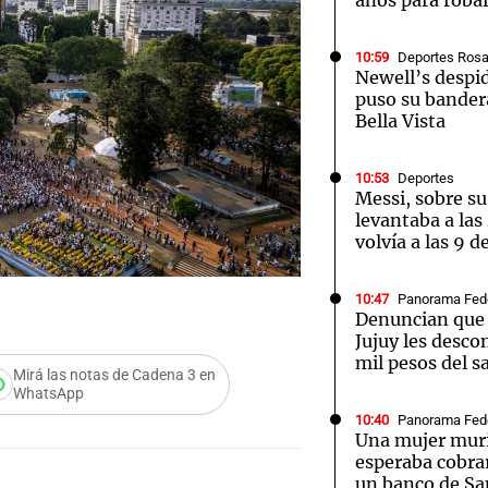
años para roba
10:59
Deportes Rosa
Newell’s despid
puso su bander
Bella Vista
10:53
Deportes
Messi, sobre su
levantaba a las
volvía a las 9 d
10:47
Panorama Fed
Denuncian que 
Jujuy les desco
mil pesos del sa
Mirá las notas de Cadena 3 en
WhatsApp
10:40
Panorama Fed
Una mujer mur
esperaba cobrar
un banco de Sa