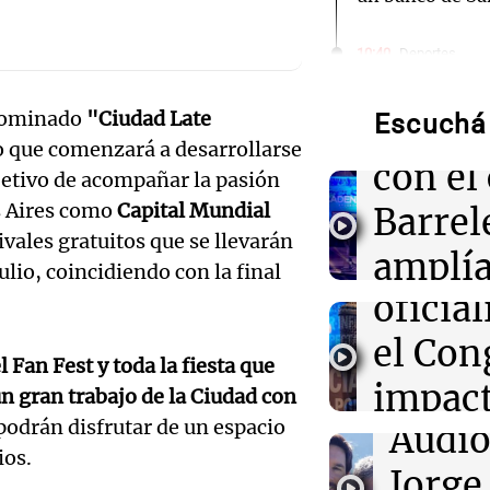
Audio.
10:40
Deportes
Jorge Messi: las
Deten
mentor de Lione
nominado
"Ciudad Late
marcó una era
Escuchá 
relaci
o que comenzará a desarrollarse
Audio.
con el
10:38
Sociedad
bjetivo de acompañar la pasión
Tras la muerte 
de la 
s Aires como
Capital Mundial
Barrel
suspendieron t
de Leones FC
tivales gratuitos que se llevarán
legisla
amplí
julio, coincidiendo con la final
oficia
10:38
La Popu
familia
¡Momento soña
de Desakta2 ca
el Con
víctim
en el Movistar
l Fan Fest y toda la fiesta que
impact
Panorama F
un gran trabajo de la Ciudad con
Episodios
10:25
Panorama Fed
podrán disfrutar de un espacio
Audio.
Audio
opini
Vandalismo en 
ios.
Tucumán: dest
a los 2
Jorge
públic
luminarias púb