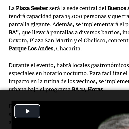
La
Plaza Seeber
será la sede central del
Buenos A
tendrá capacidad para 15.000 personas y que tra
pantalla gigante. Además, se implementará el
BA"
, que llevará pantallas a diversos barrios, i
Devoto, Plaza San Martín y el Obelisco, concent
Parque Los Andes
, Chacarita.
Durante el evento, habrá locales gastronómico
especiales en horario nocturno. Para facilitar el
impacto en la rutina de los vecinos, se implem
urbana bajo el programa
BA 24 Horas
.
En los días de partidos de la Selección, se exten
Play
subte para agilizar la desconcentración de la P
aprovechará la extensión de horarios de fines d
Video