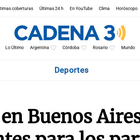
ltimas coberturas
Últimas 24 h
En YouTube
Clima
Horóscopo
Lo Último
Argentina
Córdoba
Rosario
Mundo
Deportes
en Buenos Aires
tes para los par