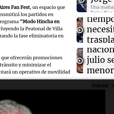
lucha 
Una mañan
ires Fan Fest
, un espacio que
Panorama F
Episodios
Episodios
nsmitirá los partidos en
Audio.
tiempo
 programa
"Modo Hincha en
que la
necesi
ncluyendo la Peatonal de Villa
rando la fase eliminatoria en
Audio.
inflac
traspl
Senad
nacion
poder 
provin
s que ofrecerán promociones
julio s
vivien
 tránsito y minimizar el
establ
menor
Una mañana
Audio.
entará un operativo de movilidad
Episodios
protoc
regist
Desay
Podcast
contra
CABA
ideal:
derá el horario de la Línea D de
ciberb
Una mañana
laza Seeber. También se
nutric
Episodios
Audio.
e semana de la Línea B y se
groom