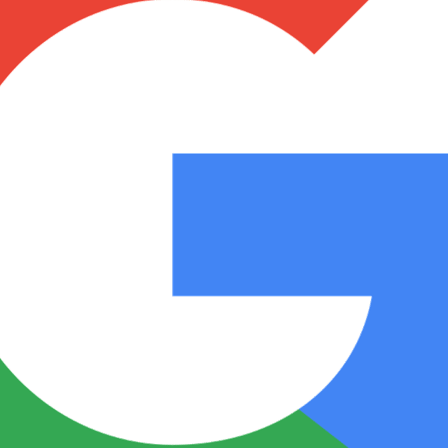
Notas
Notas
No
e en Cadena 3
El huracán de Arequito
Cadena 3 en