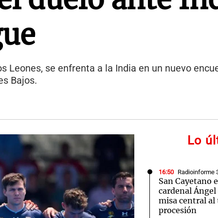
gue
s Leones, se enfrenta a la India en un nuevo encue
es Bajos.
Lo ú
16:50
Radioinforme 
San Cayetano e
cardenal Ángel 
misa central al
procesión