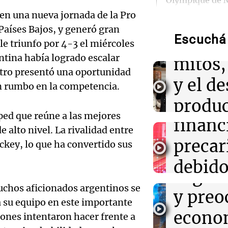
Audio.
Olympique de M
 en una nueva jornada de la Pro
Intern
16:16
Sociedad
Países Bajos, y generó gran
Incendio en un 
Audio.
Escuchá 
de la 
le triunfo por 4-3 el miércoles
la casa de Cris
evacuaron a los
entina había logrado escalar
Tucu
mitos,
entro presentó una oportunidad
enfren
y el de
16:15
Mundo
n rumbo en la competencia.
Cameron Hamil
equili
produc
FEMA tras su c
Audio.
Senado de EE.
ped que reúne a las mejores
financ
cervez
calida
 alto nivel. La rivalidad entre
16:11
precar
Espectáculos
artesa
ckey, lo que ha convertido sus
Falleció William
emple
Audio.
influyente pro
debido
Viva la Radi
transformó la 
Argent
Episodios
años
Audien
caída 
uchos aficionados argentinos se
y preo
tragedi
a su equipo en este importante
consu
16:08
Viva la Radio
econo
eones intentaron hacer frente a
Día Internacion
Audio.
en Alt
mitos, secretos 