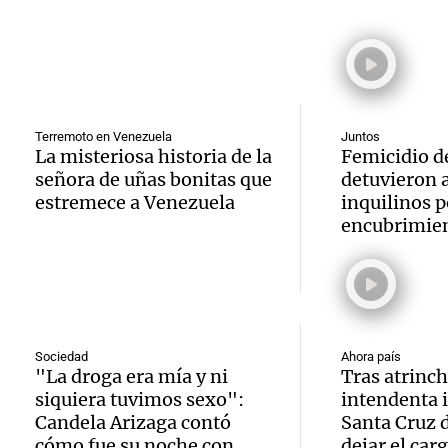
Buenos
abord
delive
alcanz
probl
Panorama F
Audio.
Episodios
2,9% e
econó
Descue
gener
social
Terremoto en Venezuela
Juntos
hasta 
La misteriosa historia de la
Femicidio d
Audio.
incert
Panorama F
señora de uñas bonitas que
detuvieron a
pesos 
Episodios
Docent
estremece a Venezuela
inquilinos p
sobre 
salari
encubrimie
Jujuy
nacion
docent
denun
Panorama F
Jujuy 
Episodios
Audio.
descue
fuertes
Audio.
Siniest
Sociedad
Ahora país
hasta 
"La droga era mía y ni
Tras atrinch
Panorama F
Docent
siquiera tuvimos sexo":
intendenta i
en Sal
pesos 
Episodios
Candela Arizaga contó
Santa Cruz 
cómo fue su noche con
dejar el car