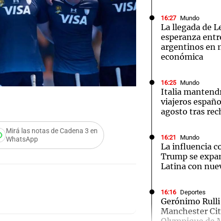
16:27
Mundo
La llegada de 
esperanza entre
argentinos en m
económica
Notas
Notas
No
16:25
Mundo
e en Cadena 3
El huracán de Arequito
Cadena 3 en
Italia mantendr
viajeros españo
agosto tras re
Mirá las notas de Cadena 3 en
16:21
Mundo
WhatsApp
La influencia 
Trump se expa
Latina con nuev
16:16
Deportes
Gerónimo Rulli 
Manchester City