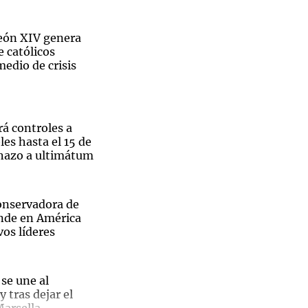
León XIV genera
 católicos
edio de crisis
Notas
tas
Notas
Venezuela de
 Groenlandia
Comprometidos
Madur
á controles a
les hasta el 15 de
chazo a ultimátum
conservadora de
nde en América
os líderes
se une al
 tras dejar el