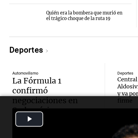
Quién era la bombera que murió en
el trágico choque de la ruta 19
Deportes
Automovilismo
Deportes
La Fórmula 1
Central
Aldosiv
confirmó
y va po
negociaciones en
firme
Sudamérica y crecen
Play
las chances del
regreso a Argentina
Video
Fútbol