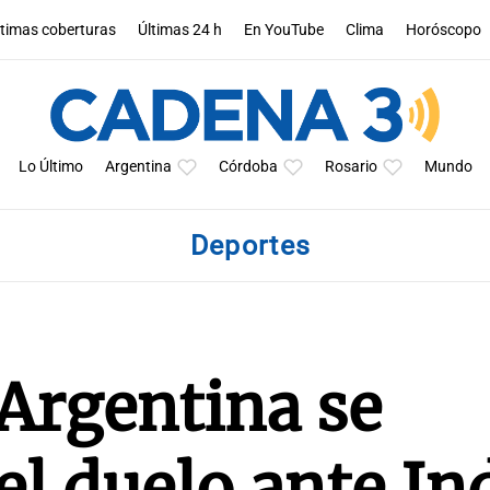
ltimas coberturas
Últimas 24 h
En YouTube
Clima
Horóscopo
Lo Último
Argentina
Córdoba
Rosario
Mundo
Deportes
Argentina se
el duelo ante In