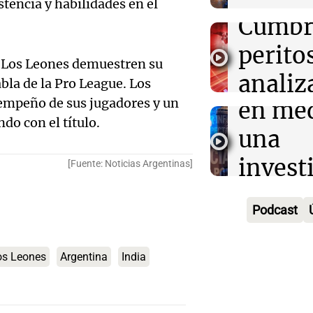
recaud
tencia y habilidades en el
en un 
producir cervez
Solici
Cumbr
Panorama F
de cris
Episodios
quiebr
perito
e Los Leones demuestren su
econó
Lebro
analiz
bla de la Pro League. Los
Audio.
Panorama F
empeño de sus jugadores y un
en med
teléfo
Episodios
Detien
do con el título.
una
Óscar
pareja
invest
Gonzá
[Fuente: Noticias Argentinas]
Audio.
Aldere
por es
Panorama F
alzobi
venta 
Episodios
Podcast
pirami
García
medic
millon
Audio.
llama a
os Leones
Argentina
India
contro
Panorama F
inflac
dirige
media
Episodios