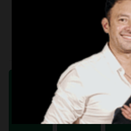
Messi 
Stefano Domenicali, CEO de la F1,
sobre e
reveló que la categoría mantiene
vincula
conversaciones en la región.
Thiago
Buenos Aires busca recuperar un
Barcel
Gran Premio y avanza con las
obras en el Autódromo Oscar y
Juan Gálvez.