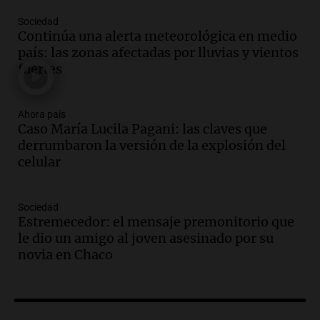
Audio.
Condenan a tres años de prisión
Sociedad
en suspenso a hombre por simular robo
Continúa una alerta meteorológica en medio
de recaudación en San Luis
país: las zonas afectadas por lluvias y vientos
Panorama Federal
fuertes
Episodios
Audio.
Medicina reproductiva, entre la
ayuda por problemas de fertilidad y la
Ahora país
Caso María Lucila Pagani: las claves que
ostentación de millonarios
derrumbaron la versión de la explosión del
Amamos Argentina
celular
Episodios
Audio.
El juicio contra Oscar González
avanza con testimonios clave sobre el
Sociedad
accidente en Villa Dolores
Estremecedor: el mensaje premonitorio que
Panorama Federal
le dio un amigo al joven asesinado por su
Episodios
novia en Chaco
Audio.
El teatro Real da la bienvenida a
la temporada Rock Real con bandas
tributo todos los jueves
Panorama Federal