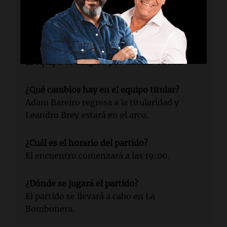
Boca se enfrentará a Huracán en el inicio de
los playoffs del Torneo Apertura.
¿Quién es el entrenador de Boca?
El equipo es dirigido por Claudio Úbeda.
¿Qué cambios hay en el equipo titular?
Adam Bareiro regresa a la titularidad y
Leandro Brey estará en el arco.
¿Cuál es el horario del partido?
El encuentro comenzará a las 19:00.
¿Dónde se jugará el partido?
El partido se llevará a cabo en La
Bombonera.