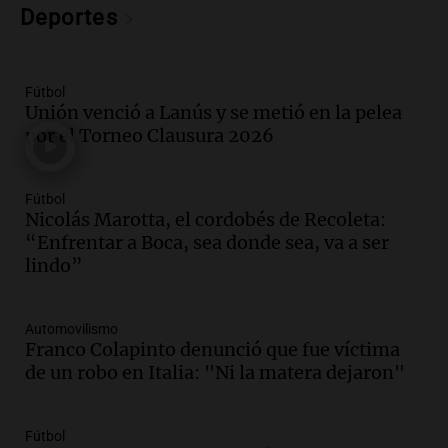
Deportes
Episodios
Audio.
Nicolás Marotta, el cordobés de
Recoleta: “Enfrentar a Boca, sea donde
sea, va a ser lindo”
Fútbol
Unión venció a Lanús y se metió en la pelea
La Cadena del Gol
por el Torneo Clausura 2026
Episodios
Audio.
Débora Blanca, psicóloga experta
en ludopatía: “Tener el casino en la
Fútbol
mano es muy peligroso”
Nicolás Marotta, el cordobés de Recoleta:
La Argentina, hoy
“Enfrentar a Boca, sea donde sea, va a ser
Episodios
lindo”
Audio.
Docentes italianos visitaron la
ciudad de Córdoba para interiorizarse
Automovilismo
sobre los parques educativos
Franco Colapinto denunció que fue víctima
Amamos Argentina
de un robo en Italia: "Ni la matera dejaron"
Episodios
Audio.
Meteorólogo alertó que El Niño
traerá más lluvias y eventos extremos
Fútbol