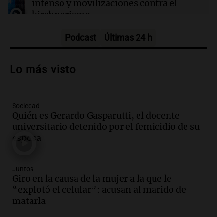
intenso y movilizaciones contra el
millonarios
kirchnerismo
Panorama Federal
Episodios
Podcast
Últimas 24 h
Audio.
Debate en el Senado sobre
propiedad privada y cuestionamientos a
Lo más visto
la soberanía digital en Argentina
Panorama Federal
Episodios
Sociedad
Audio.
Mendoza se prepara para un fin
Quién es Gerardo Gasparutti, el docente
de semana helado y ciudadanos
universitario detenido por el femicidio de su
marchan contra reforma de tierras
esposa
Panorama Federal
Episodios
Juntos
Audio.
El "Mono" de Kapanga
Giro en la causa de la mujer a la que le
adelantó su show en Rosario.
“explotó el celular”: acusan al marido de
Viva la Radio Rosario
matarla
Episodios