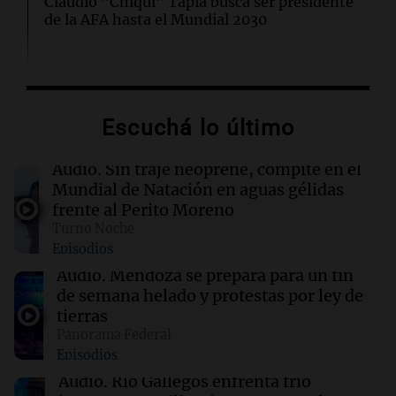
Claudio "Chiqui" Tapia busca ser presidente
de la AFA hasta el Mundial 2030
22:15
Sociedad
Quiniela turista: conocé los números
ganadores de hoy jueves 6 de agosto.
Escuchá lo último
22:14
Viva la Radio Rosario
Audio.
Sin traje neoprene, compite en el
Kapanga celebra sus 30 años en Rosario: "Las
Mundial de Natación en aguas gélidas
canciones envejecieron bien"
frente al Perito Moreno
Turno Noche
Episodios
22:10
Amamos Argentina
Docentes italianos visitaron la ciudad de
Audio.
Mendoza se prepara para un fin
Córdoba para interiorizarse sobre los parques
de semana helado y protestas por ley de
educativos
tierras
Panorama Federal
Episodios
22:05
Amamos Argentina
Medicina reproductiva, entre la ayuda por
Audio.
Río Gallegos enfrenta frío
problemas de fertilidad y la ostentación de