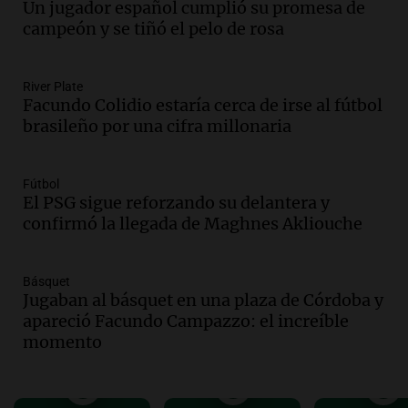
durante la primavera
Un jugador español cumplió su promesa de
Informados al regreso
campeón y se tiñó el pelo de rosa
Episodios
Audio.
Córdoba sigue trabajando para
River Plate
restablecer el servicio de electricidad
Facundo Colidio estaría cerca de irse al fútbol
tras fuertes vientos
brasileño por una cifra millonaria
Panorama Federal
Episodios
Audio.
Según una encuesta, el 80% de
Fútbol
El PSG sigue reforzando su delantera y
los empresarios del país cree que la
confirmó la llegada de Maghnes Akliouche
economía mejorará el próximo año
Amamos Argentina
Episodios
Básquet
Audio.
Carolina Losada: "Faltó que el
Jugaban al básquet en una plaza de Córdoba y
oficialismo la explique mejor" sobre la
apareció Facundo Campazzo: el increíble
ley de propiedad privada
momento
Informados al regreso
Episodios
Audio.
Debate en el Senado y protesta