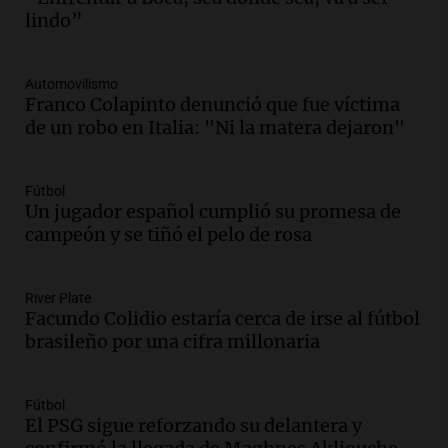
Episodios
lindo”
Audio.
Docentes italianos visitaron la
ciudad de Córdoba para interiorizarse
Automovilismo
sobre los parques educativos
Franco Colapinto denunció que fue víctima
Amamos Argentina
de un robo en Italia: "Ni la matera dejaron"
Episodios
Audio.
Meteorólogo alertó que El Niño
traerá más lluvias y eventos extremos
Fútbol
durante la primavera
Un jugador español cumplió su promesa de
Informados al regreso
campeón y se tiñó el pelo de rosa
Episodios
Audio.
Córdoba sigue trabajando para
River Plate
restablecer el servicio de electricidad
Facundo Colidio estaría cerca de irse al fútbol
tras fuertes vientos
brasileño por una cifra millonaria
Panorama Federal
Episodios
Audio.
Según una encuesta, el 80% de
Fútbol
El PSG sigue reforzando su delantera y
los empresarios del país cree que la