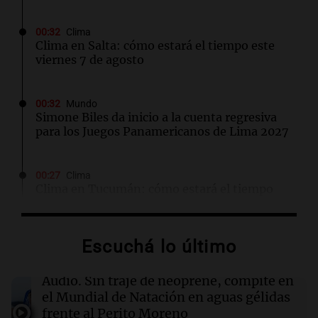
00:32
Clima
Clima en Salta: cómo estará el tiempo este
viernes 7 de agosto
00:32
Mundo
Simone Biles da inicio a la cuenta regresiva
para los Juegos Panamericanos de Lima 2027
00:27
Clima
Clima en Tucumán: cómo estará el tiempo
este viernes 7 de agosto
Escuchá lo último
00:22
Clima
Clima en Mendoza: cómo estará el tiempo
este viernes 7 de agosto
Audio.
Sin traje de neoprene, compite en
el Mundial de Natación en aguas gélidas
frente al Perito Moreno