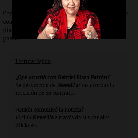
Con la rescisión ya formalizada,
Risso Patrón
se
convierte en una de las bajas confirmadas del
plantel rojinegro durante el actual mercado de
pases.
Lectura rápida
¿Qué ocurrió con Gabriel Risso Patrón?
Se desvinculó de
Newell's
tras acordar la
rescisión de su contrato.
¿Quién comunicó la noticia?
El club
Newell's
a través de sus canales
oficiales.