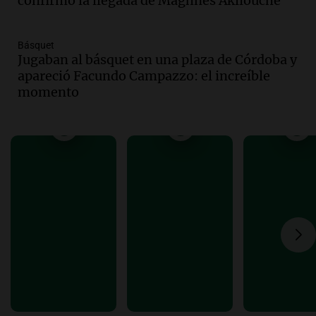
confirmó la llegada de Maghnes Akliouche
economía mejorará el próximo año
Amamos Argentina
Episodios
Básquet
Audio.
Carolina Losada: "Faltó que el
Jugaban al básquet en una plaza de Córdoba y
oficialismo la explique mejor" sobre la
apareció Facundo Campazzo: el increíble
ley de propiedad privada
momento
Informados al regreso
Episodios
Audio.
Debate en el Senado y protesta
en Rosario contra la ley de Propiedad
Privada.
Viva la Radio Rosario
Episodios
Audio.
Manifestación en Rosario contra
la ley de Propiedad Privada debatida en
el Senado.
Viva la Radio Rosario
Episodios
Audio.
Luis Juez cuestionó la polémica