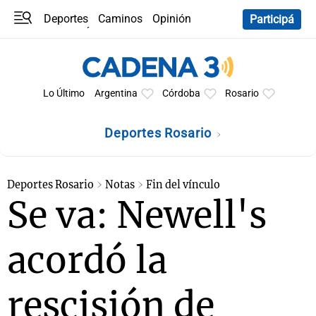
Deportes
Caminos
Opinión
Participá
Programas
Últimas coberturas
Últimas 24 h
En YouTube
Clima
Horóscopo
Lo Último
Argentina
Córdoba
Rosario
Deportes Rosario
Deportes Rosario
Notas
Fin del vínculo
Se va: Newell's
acordó la
rescisión de