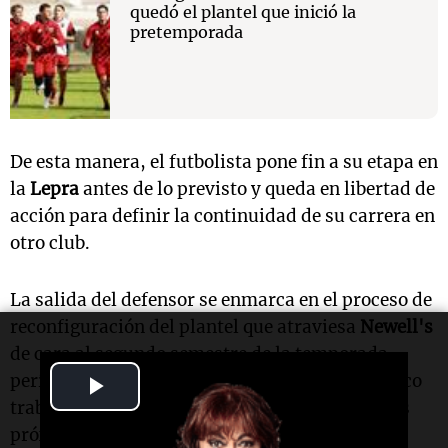
quedó el plantel que inició la
pretemporada
De esta manera, el futbolista pone fin a su etapa en
la
Lepra
antes de lo previsto y queda en libertad de
acción para definir la continuidad de su carrera en
otro club.
La salida del defensor se enmarca en el proceso de
reconfiguración del plantel que atraviesa
Newell's
de cara al segundo semestre de la temporada,
Play
período en el que la dirigencia y el cuerpo técnico
trabajan en la conformación del equipo para los
Video
próximos compromisos.