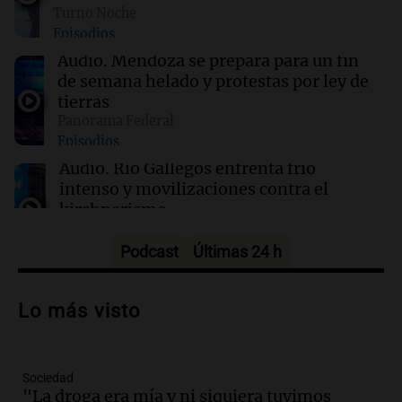
00:16
Clima
Turno Noche
Clima en Santa Fe: cómo estará el tiempo este
Episodios
viernes 7 de agosto
Audio.
Mendoza se prepara para un fin
de semana helado y protestas por ley de
00:11
Clima
tierras
Clima en Rosario: cómo estará el tiempo este
Panorama Federal
viernes 7 de agosto
Episodios
Audio.
Río Gallegos enfrenta frío
intenso y movilizaciones contra el
kirchnerismo
Panorama Federal
Episodios
Podcast
Últimas 24 h
Audio.
Debate en el Senado sobre
propiedad privada y cuestionamientos a
Lo más visto
la soberanía digital en Argentina
Panorama Federal
Episodios
Sociedad
Audio.
Mendoza se prepara para un fin
"La droga era mía y ni siquiera tuvimos