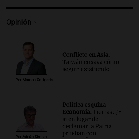
por la Ley de Tierras: "Construyeron un
relato mentiroso"
Informados al regreso
Opinión
Episodios
Conflicto en Asia.
Taiwán ensaya cómo
seguir existiendo
Por
Marcos Calligaris
Política esquina
Economía.
Tierras: ¿Y
si en lugar de
declamar la Patria
prueban con
Por
Adrián Simioni