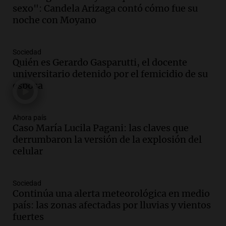
de semana helado y ciudadanos
sexo": Candela Arizaga contó cómo fue su
marchan contra reforma de tierras
noche con Moyano
Panorama Federal
Episodios
Sociedad
Audio.
El "Mono" de Kapanga
Quién es Gerardo Gasparutti, el docente
adelantó su show en Rosario.
universitario detenido por el femicidio de su
Viva la Radio Rosario
esposa
Episodios
Audio.
Condenan a tres años de prisión
Ahora país
en suspenso a hombre por simular robo
Caso María Lucila Pagani: las claves que
de recaudación en San Luis
derrumbaron la versión de la explosión del
Panorama Federal
celular
Episodios
Audio.
Medicina reproductiva, entre la
ayuda por problemas de fertilidad y la
Sociedad
Continúa una alerta meteorológica en medio
ostentación de millonarios
país: las zonas afectadas por lluvias y vientos
Amamos Argentina
fuertes
Episodios