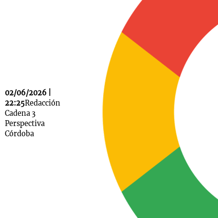
Notas
s
Notas
La Sole en
ial
Mundial 2026
Cadena 3
02/06/2026 |
22:25
Redacción
Cadena 3
Perspectiva
Córdoba