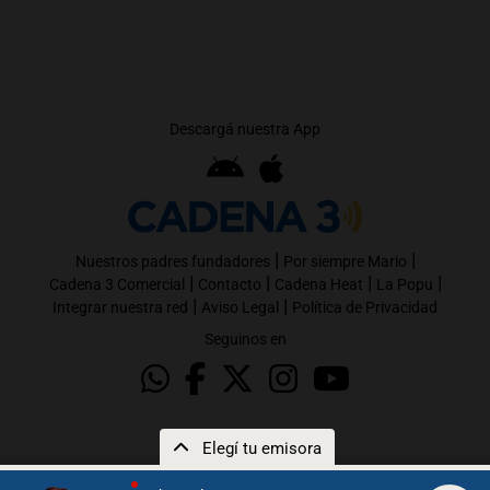
Descargá nuestra App
|
|
Nuestros padres fundadores
Por siempre Mario
|
|
|
|
Cadena 3 Comercial
Contacto
Cadena Heat
La Popu
|
|
Integrar nuestra red
Aviso Legal
Política de Privacidad
Seguinos en
Elegí tu emisora