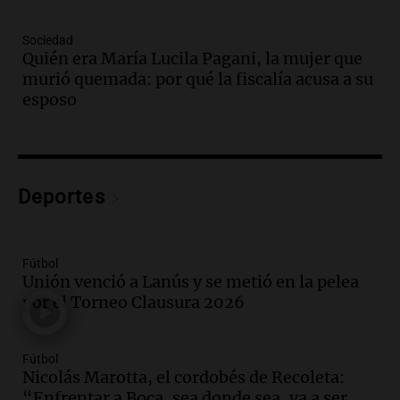
Audio.
El juicio contra Oscar González
avanza con testimonios clave sobre el
Sociedad
accidente en Villa Dolores
Quién era María Lucila Pagani, la mujer que
Panorama Federal
murió quemada: por qué la fiscalía acusa a su
Episodios
esposo
Audio.
El teatro Real da la bienvenida a
la temporada Rock Real con bandas
tributo todos los jueves
Panorama Federal
Deportes
Episodios
Audio.
Nicolás Marotta, el cordobés de
Recoleta: “Enfrentar a Boca, sea donde
sea, va a ser lindo”
Fútbol
Unión venció a Lanús y se metió en la pelea
La Cadena del Gol
por el Torneo Clausura 2026
Episodios
Audio.
Débora Blanca, psicóloga experta
en ludopatía: “Tener el casino en la
Fútbol
mano es muy peligroso”
Nicolás Marotta, el cordobés de Recoleta:
La Argentina, hoy
“Enfrentar a Boca, sea donde sea, va a ser