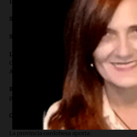
Las provincias que siguen
Santa Fe: 3 jugadores
Santa Fe
vuelve a tener peso fuerte gracias a
Ros
Lionel Messi
(
Rosario
)
Giovani Lo Celso (
Rosario
)
Agustín Giay (
San Carlos Centro
)
Rosario
, una vez más, aparece como una de las 
país.
Córdoba: 3 jugadores
La provincia cordobesa aporta: