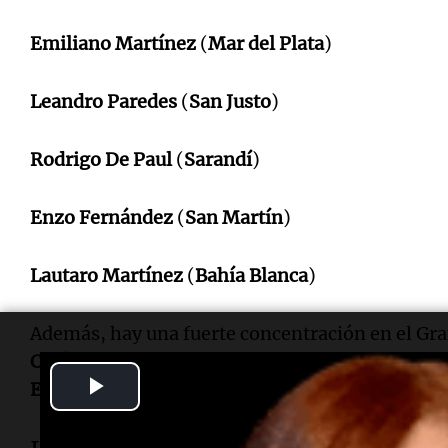
Emiliano Martínez
(
Mar del Plata
)
Leandro Paredes
(
San Justo
)
Rodrigo De Paul
(
Sarandí
)
Enzo Fernández
(
San Martín
)
Lautaro Martínez
(
Bahía Blanca
)
Además, hay una fuerte concentración en el Gr
Catán
,
Isidro Casanova
,
Florencio Varela
,
Haed
Play
Escobar
aparecen repetidamente.
Video