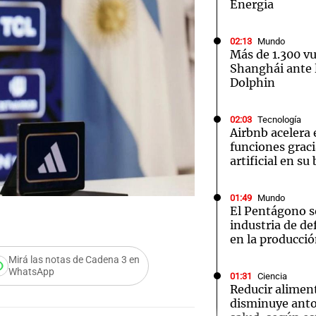
Energía
02:13
Mundo
Más de 1.300 v
Shanghái ante l
Dolphin
Notas
Notas
No
02:03
Tecnología
e en Cadena 3
El huracán de Arequito
Cadena 3 en
Airbnb acelera 
funciones graci
artificial en s
01:49
Mundo
El Pentágono so
industria de d
en la producci
Mirá las notas de Cadena 3 en
WhatsApp
01:31
Ciencia
Reducir alimen
disminuye anto