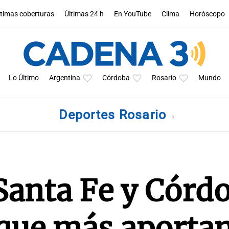
ltimas coberturas
Últimas 24 h
En YouTube
Clima
Horóscopo
Lo Último
Argentina
Córdoba
Rosario
Mundo
Deportes Rosario
Santa Fe y Córd
 que más aportan