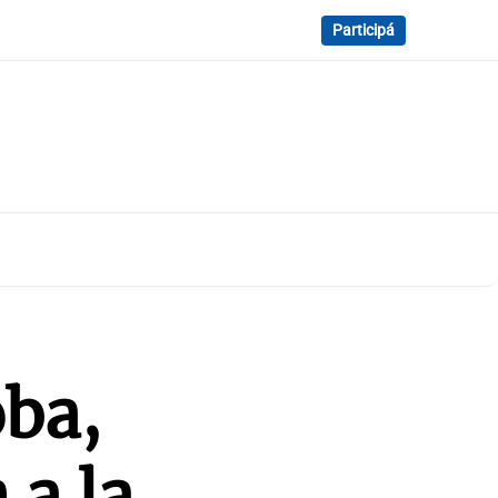
Participá
oba,
 a la