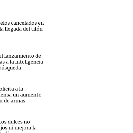
uelos cancelados en
a llegada del tifón
Notas
tas
Notas
Venezuela de
 Groenlandia
Comprometidos
Madur
el lanzamiento de
as a la inteligencia
u búsqueda
licita a la
efensa un aumento
ón de armas
tos dulces no
jos ni mejora la