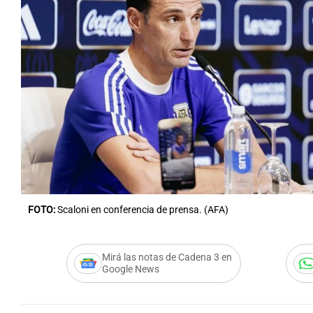
Notas
Notas
Editorial
Mundial 2026
La Sol
FOTO:
Scaloni en conferencia de prensa. (AFA)
Mirá las notas de Cadena 3 en
Google News