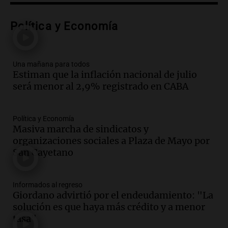
Audio.
Análisis de la derrota legislativa
del oficialismo en el Congreso: El
Política y Economía
impacto en la opinión pública
Panorama Federal
Episodios
Una mañana para todos
Estiman que la inflación nacional de julio
Audio.
Murió Jorge Messi
será menor al 2,9% registrado en CABA
Una mañana para todos
Episodios
Política y Economía
Masiva marcha de sindicatos y
Audio.
Mateo, a los 25 años, lucha
organizaciones sociales a Plaza de Mayo por
contra el tiempo: necesita un trasplante
San Cayetano
para poder seguir viviend
Una mañana para todos
Episodios
Informados al regreso
Giordano advirtió por el endeudamiento: "La
Audio.
Estiman que la inflación nacional
solución es que haya más crédito y a menor
de julio será menor al 2,9% registrado
tasa"
en CABA