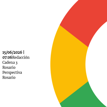
Notas
s
Notas
La Sole en
ial
Mundial 2026
Cadena 3
15/06/2026 |
07:06
Redacción
Cadena 3
Rosario
Perspectiva
Rosario