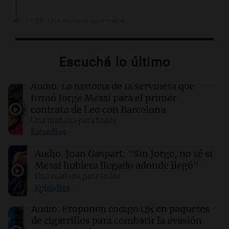
11:38
Una mañana para todos
El orgullo y el sueño argentino de Jorge Messi
en una entrevista con Rony Vargas en 2007
Escuchá lo último
11:28
Sociedad
Así comunicó el Sanatorio Centro la muerte de
Audio.
La historia de la servilleta que
Jorge Messi
firmó Jorge Messi para el primer
contrato de Leo con Barcelona
Una mañana para todos
11:16
Sociedad
Episodios
Rosario Central despidió a Jorge Messi y
acompañó a Lionel y su familia
Audio.
Joan Gaspart: "Sin Jorge, no sé si
Messi hubiera llegado adonde llegó"
11:02
Una mañana para todos
Panorama Federal
Detuvieron al agresor que golpeó brutalmente
Episodios
al anciano de 88 años para robarle en
Concepción
Audio.
Proponen código QR en paquetes
de cigarrillos para combatir la evasión