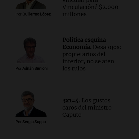
Estados Unidos
Vinculación? $2.000
Panorama Federal
millones
Por
Guillermo López
Episodios
Audio.
Chile planteó mejorar la
conectividad fronteriza, aérea y digital
Política esquina
con Jujuy
Economía.
Desalojos:
Panorama Federal
propietarios del
Episodios
interior, no se aten
Audio.
Del fitness a la longevidad: por
los rulos
Por
Adrián Simioni
qué crece el consumo de alimentos con
proteínas
Una mañana para todos
Episodios
3x1=4.
Los gustos
caros del ministro
Caputo
Por
Sergio Suppo