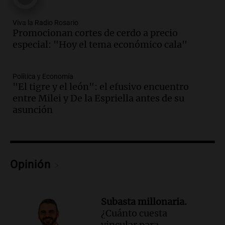
Una mañana para todos
Episodios
Viva la Radio Rosario
Audio.
El Senado provincial establece
Promocionan cortes de cerdo a precio
protocolo contra ciberbullying y
especial: "Hoy el tema económico cala"
grooming en escuelas de Salta
Panorama Federal
Episodios
Política y Economía
"El tigre y el león": el efusivo encuentro
Audio.
Desayuno ideal: nutrición
entre Milei y De la Espriella antes de su
personalizada y diversidad para romper
asunción
el ayuno nocturno
Panorama Federal
Episodios
Audio.
Altas Cumbres: rescataron a una
cabra que llevaba ocho días atrapada en
Opinión
un precipicio
Una mañana para todos
Episodios
Subasta millonaria.
Audio.
Matías, un inmigrante temoroso
¿Cuánto cuesta
ante la detención y deportación en
vincular para