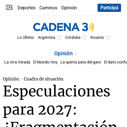
Deportes
Caminos
Opinión
Participá
Programas
Últimas coberturas
Últimas 24 h
En YouTube
Clima
Horóscopo
Lo Último
Argentina
Córdoba
Rosario
Opinión
La otra mirada
El Mundo Hoy
La quinta pata del gato
El dato confi
Opinión
Cuadro de situación
Especulaciones
para 2027: