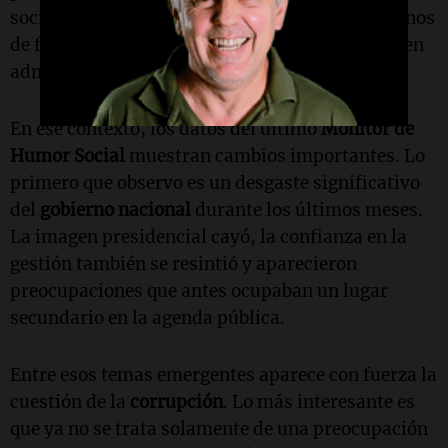
sociales y económicas atraviesan a los ciudadanos
de formas mucho más complejas de lo que suelen
admitir los relatos partidarios.
En ese contexto, los datos del último
Monitor de
Humor Social
muestran cambios importantes. Lo
primero que observo es un desgaste significativo
del
gobierno nacional
durante los últimos meses.
La imagen presidencial cayó, la confianza en la
gestión también se resintió y aparecieron
preocupaciones que antes ocupaban un lugar
secundario en la agenda pública.
Entre esos temas emergentes aparece con fuerza la
cuestión de la
corrupción
. Lo más interesante es
que ya no se trata solamente de una preocupación