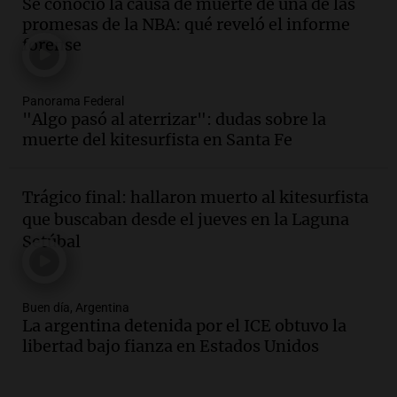
Se conoció la causa de muerte de una de las
las nuevas detenciones: "En esa casa
promesas de la NBA: qué reveló el informe
todos tenían algo que ver"
forense
Una mañana para todos
Episodios
Audio.
Jorge Roni Vargas habla del
Panorama Federal
"Algo pasó al aterrizar": dudas sobre la
crecimiento futbolístico de su hijo en el
muerte del kitesurfista en Santa Fe
Barcelona y su futuro
Panorama Federal
Episodios
Trágico final: hallaron muerto al kitesurfista
Audio.
Nutricionista derribó el mito del
que buscaban desde el jueves en la Laguna
desayuno ideal: ¿ qué alimentos
Setúbal
conviene priorizar cada día ?
Una mañana para todos
Episodios
Buen día, Argentina
Audio.
Detenidos relacionados con el
La argentina detenida por el ICE obtuvo la
caso Barreler se amplían según familia
libertad bajo fianza en Estados Unidos
de la víctima
Panorama Federal
Episodios