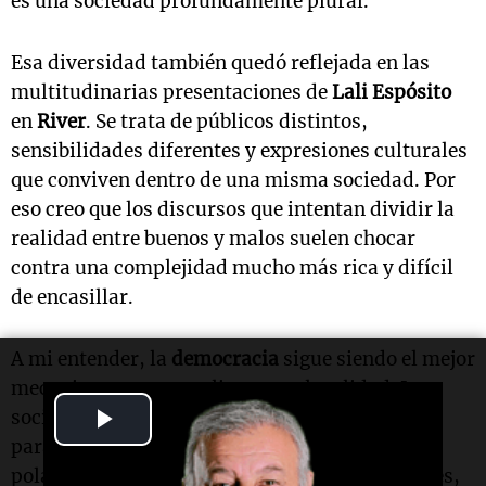
es una sociedad profundamente plural.
Esa diversidad también quedó reflejada en las
multitudinarias presentaciones de
Lali Espósito
en
River
. Se trata de públicos distintos,
sensibilidades diferentes y expresiones culturales
que conviven dentro de una misma sociedad. Por
eso creo que los discursos que intentan dividir la
realidad entre buenos y malos suelen chocar
contra una complejidad mucho más rica y difícil
de encasillar.
A mi entender, la
democracia
sigue siendo el mejor
mecanismo para canalizar esa pluralidad. La
Play
sociedad argentina es demasiado diversa como
para ser explicada únicamente a través de la
Video
polarización política. Las identidades culturales,