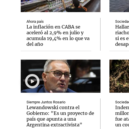
Ahora país
Socieda
La inflación en CABA se
Hallar
aceleró al 2,9% en julio y
riacho
acumula 19,4% en lo que va
si es 
Notas
Notas
del año
desap
Editorial
Mundial 2026
La Sol
Siempre Juntos Rosario
Socieda
Lewandowski contra el
Indem
Gobierno: "Es un proyecto de
millo
país que apunta a una
fue at
Argentina extractivista"
un co