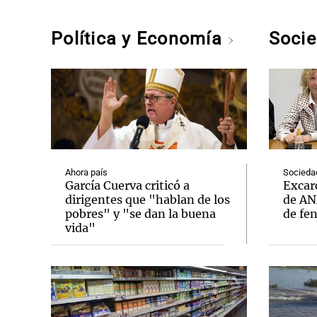
Política y Economía
Soci
Ahora país
Socieda
García Cuerva criticó a
Excarc
dirigentes que "hablan de los
de AN
pobres" y "se dan la buena
de fe
vida"