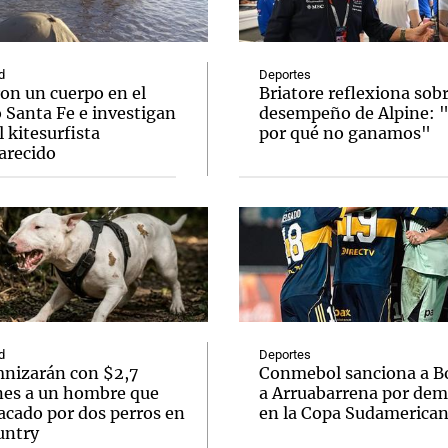
d
Deportes
on un cuerpo en el
Briatore reflexiona sobr
 Santa Fe e investigan
desempeño de Alpine: 
el kitesurfista
por qué no ganamos"
Notas
Notas
No
arecido
e en Cadena 3
El huracán de Arequito
Cadena 3 en
d
Deportes
nizarán con $2,7
Conmebol sanciona a B
nes a un hombre que
a Arruabarrena por dem
acado por dos perros en
en la Copa Sudamerica
untry