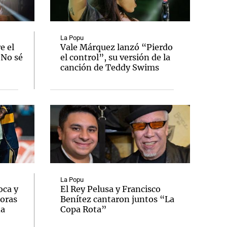
La Popu
e el
Vale Márquez lanzó “Pierdo
"No sé
el control”, su versión de la
Notas
canción de Teddy Swims
tas
Notas
Venezuela de
 Groenlandia
Comprometidos
Madur
La Popu
oca y
El Rey Pelusa y Francisco
oras
Benítez cantaron juntos “La
na
Copa Rota”