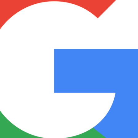
Notas
Notas
No
e en Cadena 3
El huracán de Arequito
Cadena 3 en