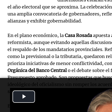
el año electoral que se aproxima. La celebració
una amplia convocatoria de gobernadores, reflej
alianzas y exhibir gobernabilidad.
En el plano económico, la
Casa Rosada
apuesta 
reformista, aunque evitando aquellas discusion
el respaldo de los mandatarios provinciales. Ref
como la previsional o la tributaria, quedaron re
prioriza iniciativas de menor conflictividad, c
Orgánica del Banco Central
o el debate sobre el
Presupuesto aprobado. Son propuestas que busca
ideológico del oficialismo sin romper los acuer
su mayoría circunstancial.
Play
El frente político también muestra movimientos
Video