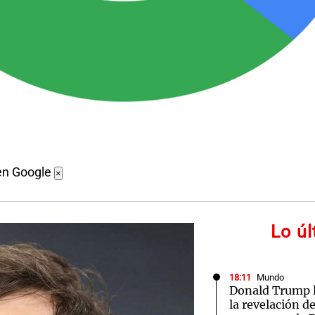
en Google
×
Lo ú
18:11
Mundo
Donald Trump l
la revelación d