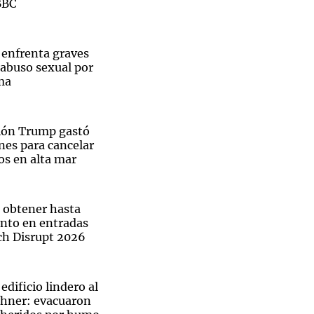
BBC
enfrenta graves
 abuso sexual por
ma
ión Trump gastó
ones para cancelar
os en alta mar
a obtener hasta
nto en entradas
h Disrupt 2026
edificio lindero al
chner: evacuaron