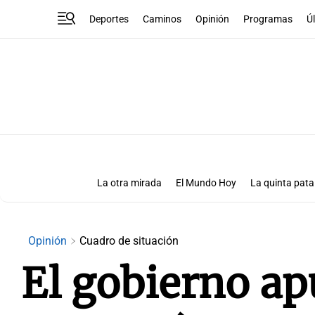
Deportes
Caminos
Opinión
Programas
Ú
La otra mirada
El Mundo Hoy
La quinta pata
Más que números
Las Clave
Opinión
Cuadro de situación
El gobierno apu