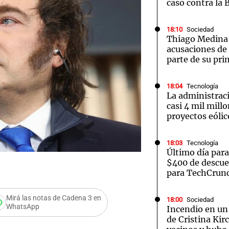
caso contra la 
18:10
Sociedad
Thiago Medina 
acusaciones de
parte de su pri
18:04
Tecnología
La administrac
casi 4 mil mill
proyectos eólic
18:03
Tecnología
Último día par
$400 de descue
para TechCrunc
Mirá las notas de Cadena 3 en
18:00
Sociedad
WhatsApp
Incendio en un 
de Cristina Kir
a su reelección,