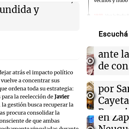
vecinos y hubo
fundida y
Audio.
18:00
Viva la Radio 
En Rosario, un
su fe en San C
Promo
nos ayuda"
Escuchá 
cortes
18:00
Sociedad
ante l
Quiniela vesper
números ganad
Audio.
de co
viernes 7 de ag
jar atrás el impacto político
movili
carne 
Audio.
 vuelve a concentrar sus
17:59
Deportes
La insólita cha
por Sa
por pr
que ordena toda su estrategia:
gomero y Facu
regist
 para la reelección de
Javier
volvió viral
Cayet
Viva la Radi
inusua
 la gestión busca recuperar la
Episodios
Audio.
Rosari
17:33
Desde el podi
ras procura consolidar la
en Zap
TC Pick Up: La
Contro
consciente de que ambas
Viva la Radi
Campo Argentin
Episodios
Autódromo Cab
rechamente vinculadas durante