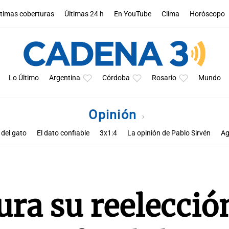
ltimas coberturas
Últimas 24 h
En YouTube
Clima
Horóscopo
Lo Último
Argentina
Córdoba
Rosario
Mundo
Opinión
 del gato
El dato confiable
3x1:4
La opinión de Pablo Sirvén
Ag
s de Zucho
Notas
La opinión de Rodolfo Barili
Política esquina 
ra su reelección