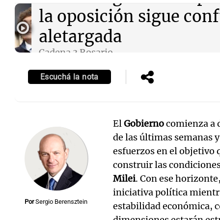
la oposición sigue con
aletargada
Cadena 3 Rosario
Episodios
Escuchá la nota
El
Gobierno
comienza a de
de las últimas semanas y
esfuerzos en el objetivo 
construir las condiciones
Milei
. Con ese horizonte,
iniciativa política mient
Por
Sergio Berensztein
estabilidad económica, 
dimensiones estarán est