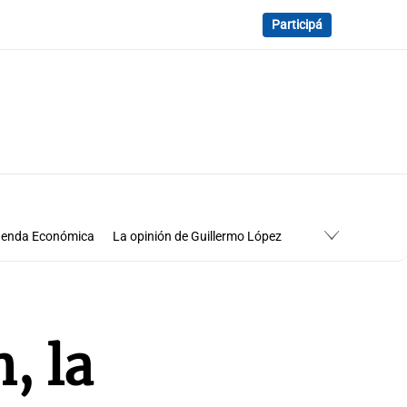
Participá
enda Económica
La opinión de Guillermo López
Economía
Cuadro de situación
, la