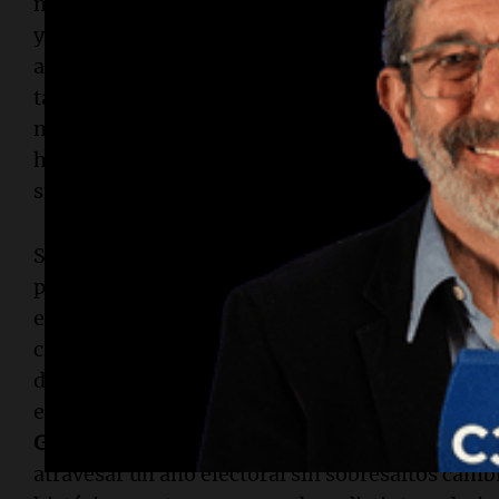
modificar nuevamente las reglas electorales, l
ya encuentra respaldo en algunos gobernadores 
acompañamiento no responde únicamente a coin
también forma parte de una negociación donde l
nacionales y el financiamiento de obras públic
herramientas para consolidar apoyos. En la polít
suelen construirse tanto sobre afinidades como
Sin embargo, el oficialismo todavía enfrenta in
principal incógnita es cuánto de la recuperaci
efectivamente al bolsillo de la población. Los 
crecimiento en sectores como la minería, las e
de la actividad, pero todavía persisten dudas so
el empleo, el consumo y el ingreso de los secto
Gobierno
deberá demostrar que cuenta con sufic
atravesar un año electoral sin sobresaltos camb