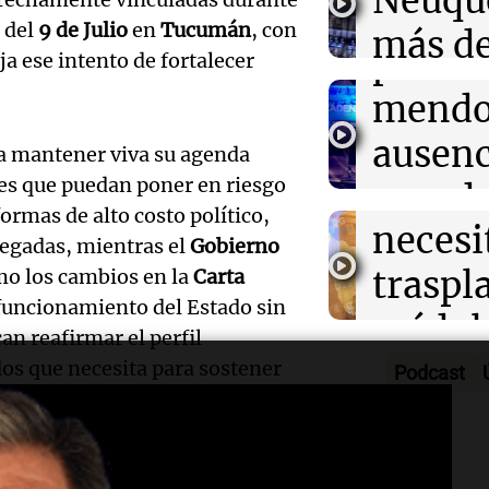
Neuqu
en el
n del
9 de Julio
en
Tucumán
, con
más de
peron
a ese intento de fortalecer
camio
Audio.
mendo
varado
Bounib
ausenc
a mantener viva su agenda
Panorama F
es que puedan poner en riesgo
de Vil
senad
Episodios
ormas de alto costo político,
necesi
embar
legadas, mientras el
Gobierno
Audio.
traspl
omo los cambios en la
Carta
votaci
celebr
 funcionamiento del Estado sin
médul
Panorama F
Audio.
n reafirmar el perfil
Cayet
Episodios
Estado
dos que necesita para sostener
Podcast
Intern
Córdo
Panorama F
Audio.
de la 
pidien
Episodios
 relevantes. La intención de
Tucu
mitos,
paz y 