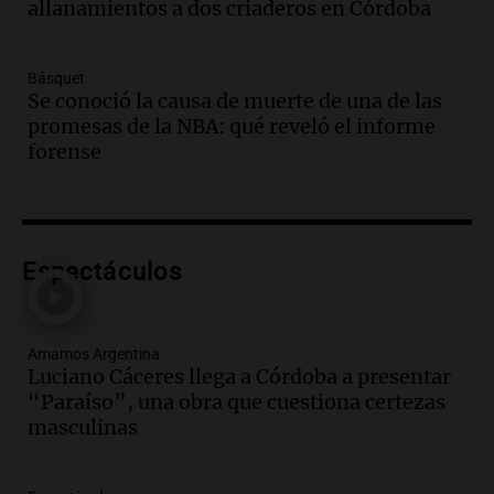
actividades para toda la familia
allanamientos a dos criaderos en Córdoba
Panorama Federal
Episodios
Básquet
Audio.
Villa María presenta nuevos
Se conoció la causa de muerte de una de las
edificios y una casa del estudiante para
promesas de la NBA: qué reveló el informe
jóvenes de la región
forense
Panorama Federal
Episodios
Audio.
Preparativos finales para la gran
exposición en la sociedad rural de
Bulaya este sábado
Espectáculos
Panorama Federal
Episodios
Audio.
Denuncias por represión en el
Amamos Argentina
Congreso y evacuación por derrame de
Luciano Cáceres llega a Córdoba a presentar
oxígeno en Montecastro
“Paraíso”, una obra que cuestiona certezas
Panorama Federal
masculinas
Episodios
Audio.
Río Gallegos reporta frío extremo