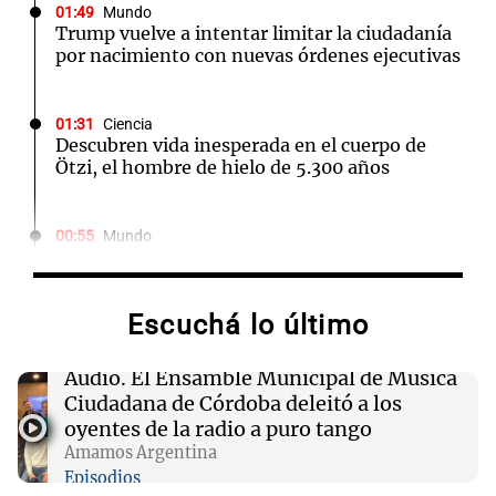
01:49
Mundo
Trump vuelve a intentar limitar la ciudadanía
por nacimiento con nuevas órdenes ejecutivas
01:31
Ciencia
Descubren vida inesperada en el cuerpo de
Ötzi, el hombre de hielo de 5.300 años
00:55
Mundo
China se prepara para el tifón Dolphin; cierran
escuelas y actividades turísticas en varias
provincias
Escuchá lo último
00:32
Clima
Audio.
El Ensamble Municipal de Música
Clima en Salta: cómo estará el tiempo este
Ciudadana de Córdoba deleitó a los
sábado 8 de agosto
oyentes de la radio a puro tango
Amamos Argentina
Episodios
00:27
Clima