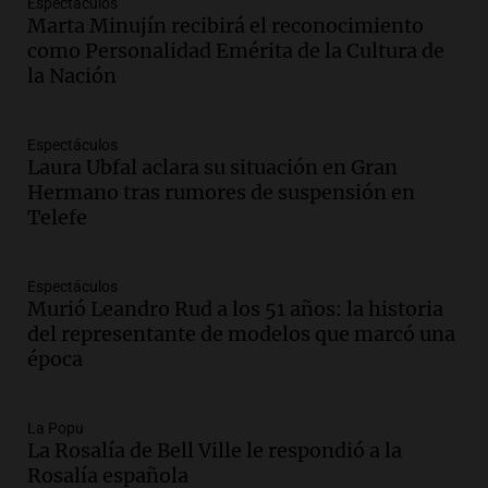
Espectáculos
y llega avión para escuelas de la décima
Marta Minujín recibirá el reconocimiento
brigada aérea
como Personalidad Emérita de la Cultura de
Panorama Federal
la Nación
Episodios
Audio.
La justicia reconoce al COVID
como enfermedad laboral tras la muerte
Espectáculos
Laura Ubfal aclara su situación en Gran
de un docente
Hermano tras rumores de suspensión en
Panorama Federal
Telefe
Episodios
Audio.
Aumento de tarifas de luz en San
Luis a partir de agosto por nueva
Espectáculos
regulación de la energía
Murió Leandro Rud a los 51 años: la historia
Panorama Federal
del representante de modelos que marcó una
Episodios
época
Audio.
Gabriela Irrazábal: “Un 35,5% de
la población del país fue a templos a
buscar ayuda el último año”
La Popu
La Rosalía de Bell Ville le respondió a la
La Argentina, hoy
Rosalía española
Episodios