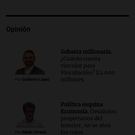
Audio.
"Algo pasó al aterrizar": dudas
sobre la muerte del kitesurfista en
Santa Fe.
Noticias Rosario
Opinión
Episodios
Audio.
José Roccuzzo, cortes de carne y
compras de Antonella: bromas en
Subasta millonaria.
Rosario.
¿Cuánto cuesta
Ahora país
vincular para
Episodios
Vinculación? $2.000
Audio.
José Roccuzzo, cortes de carne y
millones
Por
Guillermo López
compras de Antonella: bromas en
Rosario.
Viva la Radio Rosario
Política esquina
Episodios
Economía.
Desalojos:
Audio.
Luciano Cáceres llega a Córdoba a
propietarios del
presentar “Paraíso”, una obra que
interior, no se aten
cuestiona certezas masculinas
los rulos
Por
Adrián Simioni