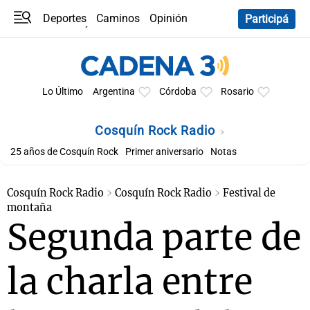
Deportes
Caminos
Opinión
Participá
Programas
Últimas coberturas
Últimas 24 h
En YouTube
Clima
Horóscopo
Lo Último
Argentina
Córdoba
Rosario
Cosquín Rock Radio
25 años de Cosquín Rock
Primer aniversario
Notas
Cosquín Rock Radio
Cosquín Rock Radio
Festival de
montaña
Segunda parte de
la charla entre