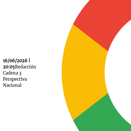
Notas
s
Notas
La Sole en
ial
Mundial 2026
Cadena 3
16/06/2026 |
20:05
Redacción
Cadena 3
Perspectiva
Nacional