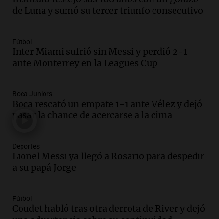
Audio.
Joan Gaspart: "Sin Jorge, no sé si
de Luna y sumó su tercer triunfo consecutivo
Messi hubiera llegado adonde llegó"
Una mañana para todos
Episodios
Fútbol
Inter Miami sufrió sin Messi y perdió 2-1
Audio.
El orgullo y el sueño argentino de
ante Monterrey en la Leagues Cup
Jorge Messi en una entrevista con Rony
Vargas en 2007
Una mañana para todos
Boca Juniors
Episodios
Boca rescató un empate 1-1 ante Vélez y dejó
Audio.
El abuelo de Agostina Vega, tras
pasar la chance de acercarse a la cima
las nuevas detenciones: "En esa casa
todos tenían algo que ver"
Deportes
Una mañana para todos
Lionel Messi ya llegó a Rosario para despedir
Episodios
a su papá Jorge
Audio.
Una nutricionista derribó el mito
del desayuno ideal: qué alimentos
conviene priorizar
Fútbol
Una mañana para todos
Coudet habló tras otra derrota de River y dejó
Episodios