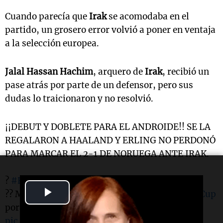
Cuando parecía que
Irak
se acomodaba en el
partido, un grosero error volvió a poner en ventaja
a la selección europea.
Jalal Hassan Hachim
, arquero de
Irak
, recibió un
pase atrás por parte de un defensor, pero sus
dudas lo traicionaron y no resolvió.
¡¡DEBUT Y DOBLETE PARA EL ANDROIDE!! SE LA
REGALARON A HAALAND Y ERLING NO PERDONÓ
PARA MARCAR EL 2-1 DE NORUEGA ANTE IRAK.
?
#ESPNMundial
Play
?? Mirá los mejores partidos de la
#FIFAWorldCup
por ESPN, en el Plan Premium de
#DisneyPlus
Video
pic.twitter.com/6crdNle2Bg