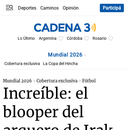
Deportes
Caminos
Opinión
Participá
Programas
Últimas coberturas
Últimas 24 h
En YouTube
Clima
Horóscopo
Lo Último
Argentina
Córdoba
Rosario
Mundial 2026
Cobertura exclusiva
La Copa del Hincha
Mundial 2026
Cobertura exclusiva
Fútbol
Increíble: el
blooper del