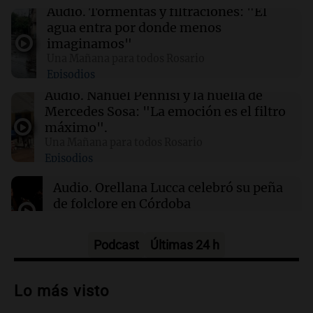
Audio.
Tormentas y filtraciones: "El
01:49
Mundo
agua entra por donde menos
El Pentágono solicita a la industria de defensa
imaginamos"
un aumento en la producción de armas
Una Mañana para todos Rosario
Episodios
01:31
Ciencia
Audio.
Nahuel Pennisi y la huella de
Reducir alimentos dulces no disminuye
Mercedes Sosa: "La emoción es el filtro
antojos ni mejora la salud, según estudio
máximo".
Una Mañana para todos Rosario
Episodios
01:29
Mundo
El lago Mead alcanza su nivel más bajo en 90
Audio.
Orellana Lucca celebró su peña
años, evidenciando la crisis hídrica en EE.UU.
de folclore en Córdoba
Tarde y Media
Episodios
Podcast
Últimas 24 h
Audio.
Trágico accidente en Mendoza:
un muerto y varios heridos tras caída de
Lo más visto
vehículos desde un puente
Panorama Federal