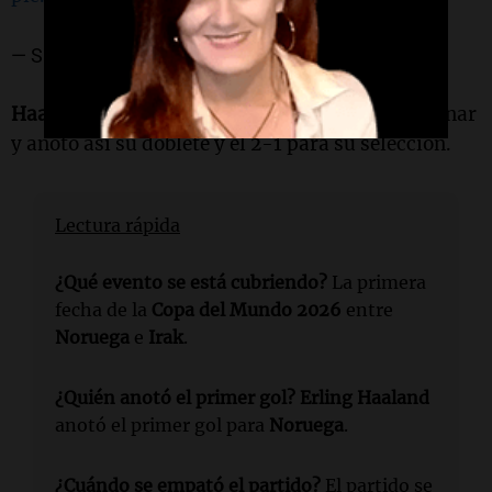
— SportsCenter (@SC_ESPN)
June 16, 2026
Haaland
aprovechó este momento, fue a presionar
y anotó así su doblete y el 2-1 para su selección.
Lectura rápida
¿Qué evento se está cubriendo?
La primera
fecha de la
Copa del Mundo 2026
entre
Noruega
e
Irak
.
¿Quién anotó el primer gol?
Erling Haaland
anotó el primer gol para
Noruega
.
¿Cuándo se empató el partido?
El partido se