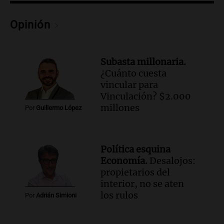
Una mañana para todos
Episodios
Opinión
Audio.
Chile planteó mejorar la
conectividad fronteriza, aérea y digital
con Jujuy
Subasta millonaria.
Panorama Federal
¿Cuánto cuesta
Episodios
vincular para
Vinculación? $2.000
millones
Por
Guillermo López
Política esquina
Economía.
Desalojos:
propietarios del
interior, no se aten
los rulos
Por
Adrián Simioni