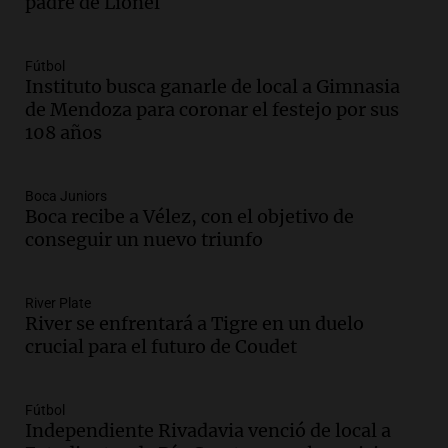
padre de Lionel
Audio.
La inflación en Buenos Aires se
acelera al 2,9% en julio y anticipa datos
oficiales
Fútbol
Panorama Federal
Instituto busca ganarle de local a Gimnasia
Episodios
de Mendoza para coronar el festejo por sus
108 años
Audio.
Vandalismo en San Miguel de
Tucumán: destruyeron 433 luminarias
públicas en 14 meses
Boca Juniors
Panorama Federal
Boca recibe a Vélez, con el objetivo de
Episodios
conseguir un nuevo triunfo
Audio.
San Miguel de Tucumán:
vandalismo destruye 433 luminarias
públicas en 14 meses y afecta la
River Plate
seguridad
River se enfrentará a Tigre en un duelo
Panorama Federal
crucial para el futuro de Coudet
Episodios
Audio.
Secuestran 28 bultos de
mercadería extranjera en control
Fútbol
fronterizo en Tucumán
Independiente Rivadavia venció de local a
Panorama Federal