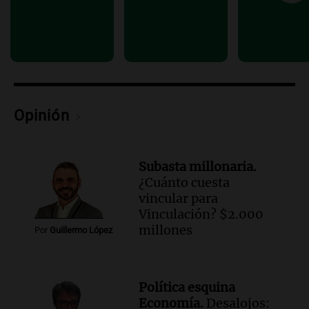
suministro de agua en San Luis
Panorama Federal
Episodios
Opinión
Subasta millonaria.
¿Cuánto cuesta
vincular para
Vinculación? $2.000
millones
Por
Guillermo López
Política esquina
Economía.
Desalojos: