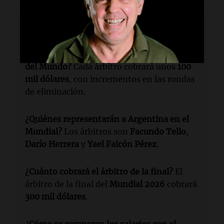
Lectura rápida
¿Qué cifras cobrarán los árbitros en la Copa
del Mundo?
Cada árbitro cobrará unos
100
mil dólares
, con incrementos en las rondas
de eliminación.
¿Quiénes representarán a Argentina en el
Mundial?
Los árbitros son
Facundo Tello
,
Darío Herrera
y
Yael Falcón Pérez
.
¿Cuánto cobrará el árbitro de la final?
El
árbitro de la final del
Mundial 2026
cobrará
300 mil dólares
.
¿Cómo se comparan los salarios con el