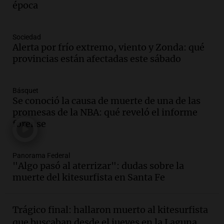
época
Una mañana para todos
Episodios
Audio.
Matías, un inmigrante temoroso
Sociedad
ante la detención y deportación en
Alerta por frío extremo, viento y Zonda: qué
Estados Unidos
provincias están afectadas este sábado
Panorama Federal
Episodios
Básquet
Audio.
Chile planteó mejorar la
Se conoció la causa de muerte de una de las
conectividad fronteriza, aérea y digital
promesas de la NBA: qué reveló el informe
con Jujuy
forense
Panorama Federal
Episodios
Audio.
Del fitness a la longevidad: por
Panorama Federal
"Algo pasó al aterrizar": dudas sobre la
qué crece el consumo de alimentos con
muerte del kitesurfista en Santa Fe
proteínas
Una mañana para todos
Episodios
Trágico final: hallaron muerto al kitesurfista
Audio.
Investigan un asalto millonario a
que buscaban desde el jueves en la Laguna