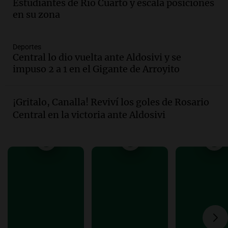
Estudiantes de Río Cuarto y escala posiciones
Episodios
en su zona
Audio.
Mujer de 92 años fallece
mientras esperaba cobrar su jubilación
en San Luis
Deportes
Central lo dio vuelta ante Aldosivi y se
Panorama Federal
impuso 2 a 1 en el Gigante de Arroyito
Episodios
Audio.
Detienen a Sergio Fárez por
abuso sexual: juicio programado para
¡Gritalo, Canalla! Reviví los goles de Rosario
diciembre de 2025
Central en la victoria ante Aldosivi
Panorama Federal
Episodios
Audio.
Familiares de Lautaro Britos
convocan marcha por justicia tras su
trágica muerte en Villa Mercedes
Panorama Federal
Episodios
Audio.
Reparaciones en acueducto
Novalí finalizan y se normaliza el