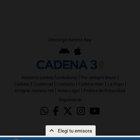
Descargá nuestra App
|
|
Nuestros padres fundadores
Por siempre Mario
|
|
|
|
Cadena 3 Comercial
Contacto
Cadena Heat
La Popu
|
|
Integrar nuestra red
Aviso Legal
Política de Privacidad
Seguinos en
Elegí tu emisora