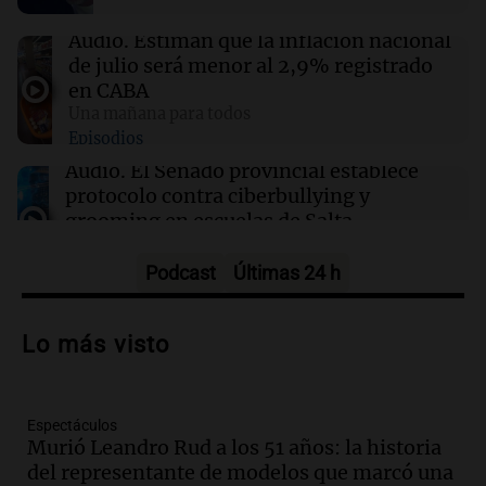
consumo de alimentos con proteínas
Audio.
Estiman que la inflación nacional
de julio será menor al 2,9% registrado
09:15
Recetas
en CABA
Descubre cómo hacer helados artesanales en
Una mañana para todos
casa sin necesidad de máquina
Episodios
Audio.
El Senado provincial establece
protocolo contra ciberbullying y
grooming en escuelas de Salta
Panorama Federal
Episodios
Podcast
Últimas 24 h
Audio.
Desayuno ideal: nutrición
personalizada y diversidad para romper
Lo más visto
el ayuno nocturno
Panorama Federal
Episodios
Espectáculos
Audio.
Altas Cumbres: rescataron a una
Murió Leandro Rud a los 51 años: la historia
cabra que llevaba ocho días atrapada en
del representante de modelos que marcó una
un precipicio