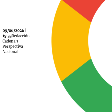
Notas
s
Notas
09/06/2026 |
La Sole en
15:33
Redacción
ial
Mundial 2026
Cadena 3
Cadena 3
Perspectiva
Nacional