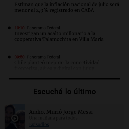
Estiman que la inflación nacional de julio será
menor al 2,9% registrado en CABA
10:10
Panorama Federal
Investigan un asalto millonario a la
cooperativa Talamochita en Villa María
09:50
Panorama Federal
Chile planteó mejorar la conectividad
fronteriza, aérea y digital con Jujuy
09:45
Fútbol
Escuchá lo último
Instituto busca ganarle de local a Gimnasia de
Mendoza para coronar el festejo por sus 108
años
Audio.
Murió Jorge Messi
Una mañana para todos
09:34
Una mañana para todos
Episodios
Del fitness a la longevidad: por qué crece el