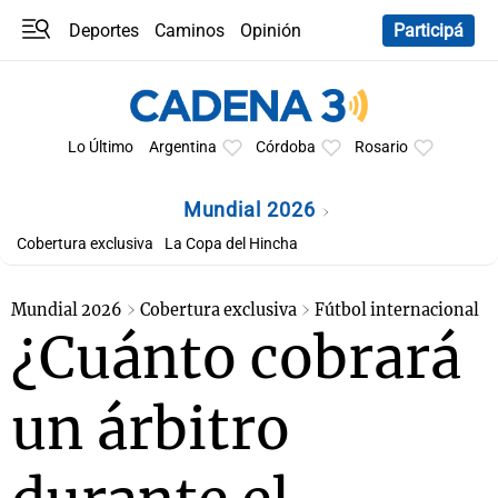
Deportes
Caminos
Opinión
Participá
Programas
Últimas coberturas
Últimas 24 h
En YouTube
Clima
Horóscopo
Lo Último
Argentina
Córdoba
Rosario
Mundial 2026
Cobertura exclusiva
La Copa del Hincha
Mundial 2026
Cobertura exclusiva
Fútbol internacional
¿Cuánto cobrará
un árbitro