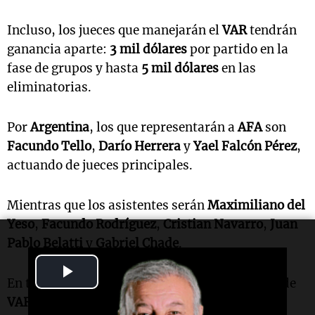
Incluso, los jueces que manejarán el
VAR
tendrán
ganancia aparte:
3 mil dólares
por partido en la
fase de grupos y hasta
5 mil dólares
en las
eliminatorias.
Por
Argentina
, los que representarán a
AFA
son
Facundo Tello
,
Darío Herrera
y
Yael Falcón Pérez
,
actuando de jueces principales.
Mientras que los asistentes serán
Maximiliano del
Yeso
,
Facundo Rodríguez
,
Cristian Navarro
,
Juan
Pablo Belatti
y
Gabriel Chade
.
Play
En tanto que
Hernán Mastrángelo
es el árbitro de
Video
VAR
.