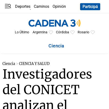
Deportes
Caminos
Opinión
Participá
Programas
Últimas coberturas
Últimas 24 h
En YouTube
Clima
Horóscopo
Lo Último
Argentina
Córdoba
Rosario
Ciencia
Ciencia
CIENCIA Y SALUD
Investigadores
del CONICET
analizan el