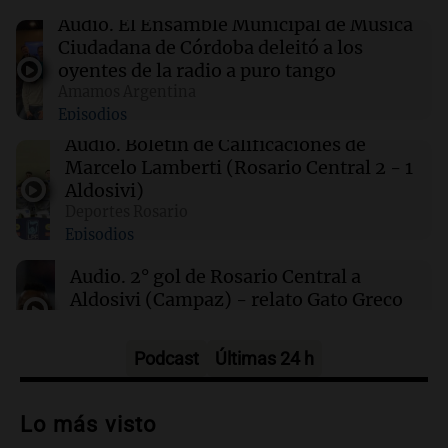
China se prepara para el tifón Dolphin; cierran
Audio.
El Ensamble Municipal de Música
escuelas y actividades turísticas en varias
Ciudadana de Córdoba deleitó a los
provincias
oyentes de la radio a puro tango
Amamos Argentina
Episodios
00:32
Clima
Clima en Salta: cómo estará el tiempo este
Audio.
Boletín de Calificaciones de
sábado 8 de agosto
Marcelo Lamberti (Rosario Central 2 - 1
Aldosivi)
Deportes Rosario
00:27
Clima
Episodios
Clima en Tucumán: cómo estará el tiempo
este sábado 8 de agosto
Audio.
2° gol de Rosario Central a
Aldosivi (Campaz) - relato Gato Greco
Deportes Rosario
Episodios
Podcast
Últimas 24 h
Audio.
Nuevo desarrollo urbano y casa
del estudiante impulsan el crecimiento
Lo más visto
en Villa María