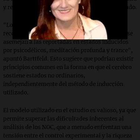
y reproducible cada vez que entraba en este estado.
"Lo más interesante del hallazgo es que las
reconfiguraciones cerebrales que encontramos se
asemejan a las reportadas en estados inducidos
por psicodélicos, meditación profunda y trance",
apuntó Barttfeld. Esto sugiere que podrían existir
principios comunes en la forma en que el cerebro
sostiene estados no ordinarios,
independientemente del método de inducción
utilizado.
El modelo utilizado en el estudio es valioso, ya que
permite superar las dificultades inherentes al
análisis de los NOC, que a menudo enfrentan una
tensión entre el control experimental y la riqueza