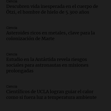
Audio.
Denuncias por represión en el
Ciencia
Congreso y evacuación por derrame de
Descubren vida inesperada en el cuerpo de
oxígeno en Montecastro
Ötzi, el hombre de hielo de 5.300 años
Panorama Federal
Episodios
Ciencia
Audio.
Río Gallegos reporta frío extremo
Asteroides ricos en metales, clave para la
y llega avión para escuelas de la décima
colonización de Marte
brigada aérea
Panorama Federal
Episodios
Ciencia
Estudio en la Antártida revela riesgos
Audio.
La justicia reconoce al COVID
sociales para astronautas en misiones
como enfermedad laboral tras la muerte
prolongadas
de un docente
Panorama Federal
Episodios
Ciencia
Audio.
Aumento de tarifas de luz en San
Científicos de UCLA logran guiar el calor
Luis a partir de agosto por nueva
como si fuera luz a temperatura ambiente
regulación de la energía
Panorama Federal