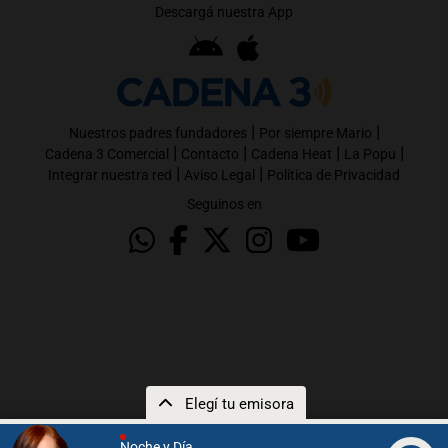
Descargá nuestra App
|
|
Nuestros padres fundadores
Por siempre Mario
|
|
|
|
Cadena 3 Comercial
Contacto
Cadena Heat
La Popu
|
|
Integrar nuestra red
Aviso Legal
Política de Privacidad
Seguinos en
Elegí tu emisora
Noche y Día