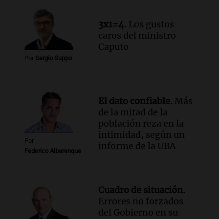
Viva la Radio Rosario
Episodios
3x1=4.
Los gustos
Audio.
Luciano Cáceres llega a Córdoba a
caros del ministro
presentar “Paraíso”, una obra que
Caputo
cuestiona certezas masculinas
Por
Sergio Suppo
Amamos Argentina
Episodios
El dato confiable.
Más
de la mitad de la
población reza en la
intimidad, según un
Por
informe de la UBA
Federico Albarenque
Cuadro de situación.
Errores no forzados
del Gobierno en su