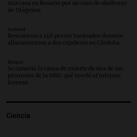
una casa en Rosario por un caso de síndrome
en Mendoza
de Diógenes
Panorama Federal
Episodios
Audio.
Mañana inicia la gran exposición
Sociedad
en la Sociedad Rural de Bulaya con
Rescataron a 146 perros hacinados durante
actividades para toda la familia
allanamientos a dos criaderos en Córdoba
Panorama Federal
Episodios
Básquet
Audio.
Villa María presenta nuevos
Se conoció la causa de muerte de una de las
edificios y una casa del estudiante para
promesas de la NBA: qué reveló el informe
jóvenes de la región
forense
Panorama Federal
Episodios
Audio.
Preparativos finales para la gran
exposición en la sociedad rural de
Bulaya este sábado
Ciencia
Panorama Federal
Episodios