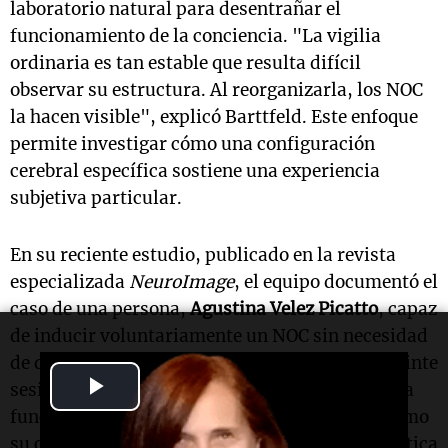
laboratorio natural para desentrañar el
funcionamiento de la conciencia. "La vigilia
ordinaria es tan estable que resulta difícil
observar su estructura. Al reorganizarla, los NOC
la hacen visible", explicó Barttfeld. Este enfoque
permite investigar cómo una configuración
cerebral específica sostiene una experiencia
subjetiva particular.
En su reciente estudio, publicado en la revista
especializada
NeuroImage
, el equipo documentó el
caso de una persona,
Agustina Velez Picatto
, capaz
de inducir voluntariamente un NOC sin necesidad
de drogas ni entrenamiento formal. Durante veinte
Play
sesiones de imágenes por resonancia magnética
funcional (
fMRI
), los científicos observaron cómo
Video
su cerebro se reconfiguraba de manera sistemática