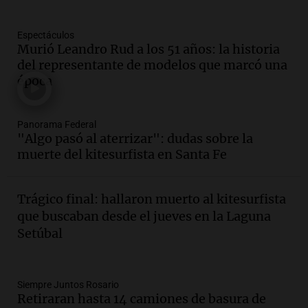
Panorama Federal
Episodios
Espectáculos
Audio.
La gran exposición de la rural de
Murió Leandro Rud a los 51 años: la historia
la Bulaya abrirá sus puertas mañana con
del representante de modelos que marcó una
diversas actividades y sorpresas
época
Panorama Federal
Episodios
Audio.
Villa María presenta nuevos
Panorama Federal
edificios y proyecta una casa del
"Algo pasó al aterrizar": dudas sobre la
estudiante con 48 municipios
muerte del kitesurfista en Santa Fe
involucrados
Panorama Federal
Episodios
Trágico final: hallaron muerto al kitesurfista
Audio.
1° gol de Rosario Central a
que buscaban desde el jueves en la Laguna
Aldosivi (Zalazar en contra) - relato
Setúbal
Gato Greco
Deportes Rosario
Episodios
Audio.
Recomendaciones de vino
Siempre Juntos Rosario
Retiraran hasta 14 camiones de basura de
bonarda para disfrutar el fin de semana