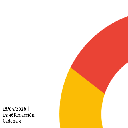
Notas
s
Notas
La Sole en
ial
Mundial 2026
Cadena 3
18/05/2026 |
15:36
Redacción
Cadena 3