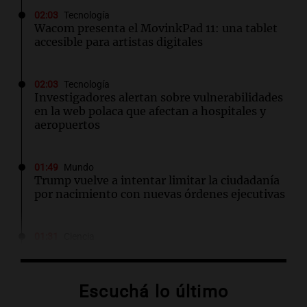
02:03
Tecnología
Wacom presenta el MovinkPad 11: una tablet
accesible para artistas digitales
02:03
Tecnología
Investigadores alertan sobre vulnerabilidades
en la web polaca que afectan a hospitales y
aeropuertos
01:49
Mundo
Trump vuelve a intentar limitar la ciudadanía
por nacimiento con nuevas órdenes ejecutivas
01:31
Ciencia
Descubren vida inesperada en el cuerpo de
Ötzi, el hombre de hielo de 5.300 años
Escuchá lo último
00:55
Mundo