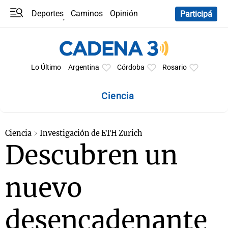
Deportes
Caminos
Opinión
Participá
Programas
Últimas coberturas
Últimas 24 h
En YouTube
Clima
Horóscopo
Lo Último
Argentina
Córdoba
Rosario
Ciencia
Ciencia
Investigación de ETH Zurich
Descubren un
nuevo
desencadenante