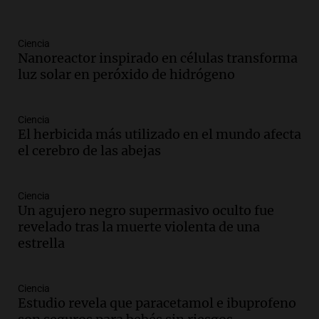
Audio.
Padres presentes, pero
distraídos: ¿Qué pasa con un niño
cuando el padre mira mucho el teléfono?
Ciencia
Nanoreactor inspirado en células transforma
Educar entre todos
luz solar en peróxido de hidrógeno
Episodios
Audio.
Presentan el innovador Parque
Tecnológico en Villa María con dos
Ciencia
edificios icónicos
El herbicida más utilizado en el mundo afecta
Panorama Federal
el cerebro de las abejas
Episodios
Audio.
Polémica en el fútbol argentino:
Ciencia
árbitros bajo la lupa tras fallos
Un agujero negro supermasivo oculto fue
controvertidos
revelado tras la muerte violenta de una
Panorama Federal
estrella
Episodios
Audio.
El kirchnerismo no logra apoyo
para modificar proyecto de propiedad
Ciencia
privada en el Senado Nacional
Estudio revela que paracetamol e ibuprofeno
Panorama Federal