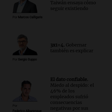
de Casa del Encuentro
Taiwán ensaya cómo
Panorama Federal
seguir existiendo
Episodios
Por
Marcos Calligaris
Audio.
Santa Fe reactivará 1.500
viviendas paralizadas tras el cierre de
Procrear en la provincia
Panorama Federal
Episodios
3x1=4.
Gobernar
Audio.
Debate en el Senado por la ley de
también es explicar
propiedad privada genera preocupación
Por
Sergio Suppo
y críticas entre senadores
Panorama Federal
Episodios
El dato confiable.
Miedo al despido: el
46% de los
empleados sufrió
consecuencias
Por
negativas por sus
Federico Albarenque