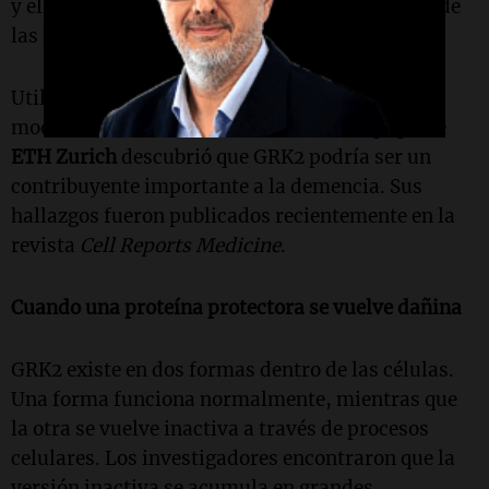
y el cerebro, donde apoya la función saludable de
las neuronas.
Utilizando tanto tejido cerebral humano como
modelos de ratones con Alzheimer, el equipo de
ETH Zurich
descubrió que GRK2 podría ser un
contribuyente importante a la demencia. Sus
hallazgos fueron publicados recientemente en la
revista
Cell Reports Medicine
.
Cuando una proteína protectora se vuelve dañina
GRK2 existe en dos formas dentro de las células.
Una forma funciona normalmente, mientras que
la otra se vuelve inactiva a través de procesos
celulares. Los investigadores encontraron que la
versión inactiva se acumula en grandes