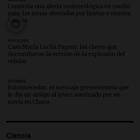
gran expo, con concurso de panificados
Continúa una alerta meteorológica en medio
y actividades destacadas
país: las zonas afectadas por lluvias y vientos
Panorama Federal
fuertes
Episodios
Audio.
Detienen en Salta a abogado que
violó libertad condicional al ir al
Ahora país
Caso María Lucila Pagani: las claves que
Mundial de Atlanta
derrumbaron la versión de la explosión del
Panorama Federal
celular
Episodios
Audio.
La UNC entregó más bicicletas a
estudiantes y proyecta duplicar el
Sociedad
programa de movilidad sustentable
Estremecedor: el mensaje premonitorio que
Viva la Radio
le dio un amigo al joven asesinado por su
Episodios
novia en Chaco
Audio.
Expertos advierten sobre posible
nevada en Mendoza este fin de semana
tras condiciones invernales
Panorama Federal
Ciencia
Episodios