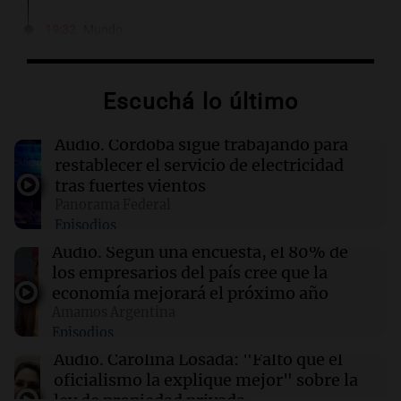
19:32
Mundo
Javier Milei y Daniel Noboa firman acuerdos
en histórica visita a Ecuador
Escuchá lo último
19:29
Mundo
Trump firma órdenes para limitar el 'turismo
Audio.
Córdoba sigue trabajando para
de nacimiento' y la ciudadanía automática
restablecer el servicio de electricidad
tras fuertes vientos
Panorama Federal
19:11
Sociedad
Episodios
La joven Candela Arizaga testifica sobre su
relación con Facundo Moyano en medio de
Audio.
Según una encuesta, el 80% de
acusaciones
los empresarios del país cree que la
economía mejorará el próximo año
Amamos Argentina
19:09
Sociedad
Episodios
Finalizan las lluvias en el AMBA: frío extremo
y mínimas de hasta 1 grado se esperan
Audio.
Carolina Losada: "Faltó que el
oficialismo la explique mejor" sobre la
ley de propiedad privada