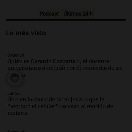
Informados al regreso
Episodios
Podcast
Últimas 24 h
Audio.
Debate en el Senado y protesta
en Rosario contra la ley de Propiedad
Lo más visto
Privada.
Viva la Radio Rosario
Episodios
Sociedad
Audio.
Manifestación en Rosario contra
Quién es Gerardo Gasparutti, el docente
la ley de Propiedad Privada debatida en
universitario detenido por el femicidio de su
el Senado.
esposa
Viva la Radio Rosario
Episodios
Audio.
Luis Juez cuestionó la polémica
Juntos
por la Ley de Tierras: "Construyeron un
Giro en la causa de la mujer a la que le
relato mentiroso"
“explotó el celular”: acusan al marido de
Informados al regreso
matarla
Episodios
Audio.
La Boulaille se prepara para su
Sociedad