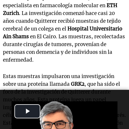
especialista en farmacología molecular en
ETH
Zurich
. La investigación comenzó hace casi 20
años cuando Quitterer recibió muestras de tejido
cerebral de un colega en el
Hospital Universitario
Ain Shams
en El Cairo. Las muestras, recolectadas
durante cirugías de tumores, provenían de
personas con demencia y de individuos sin la
enfermedad.
Estas muestras impulsaron una investigación
sobre una proteína llamada
GRK2
, que ha sido el
foco de la investigación de Quitterer durante
muchos años. Esta proteína juega un papel
importante en el organismo, ayudando a las
Play
células a responder a señales y adaptarse al estrés.
Video
Está activa en varios órganos, incluido el corazón