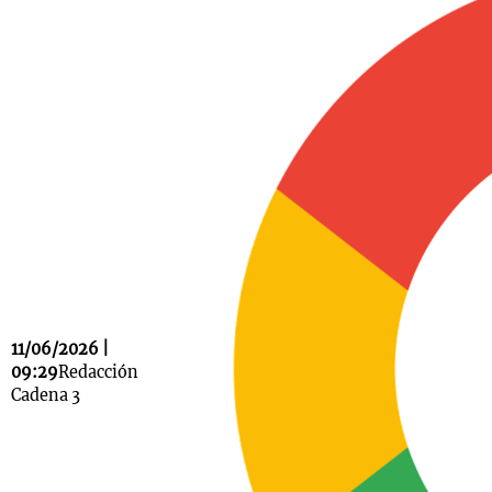
Notas
s
Notas
La Sole en
ial
Mundial 2026
Cadena 3
11/06/2026 |
09:29
Redacción
Cadena 3