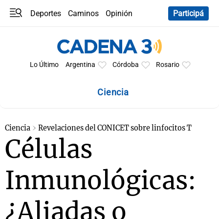
Deportes
Caminos
Opinión
Participá
Programas
Últimas coberturas
Últimas 24 h
En YouTube
Clima
Horóscopo
Lo Último
Argentina
Córdoba
Rosario
Ciencia
Ciencia
Revelaciones del CONICET sobre linfocitos T
Células
Inmunológicas:
¿Aliadas o