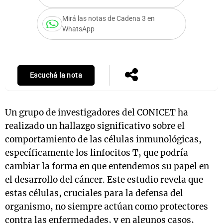
Mirá las notas de Cadena 3 en
WhatsApp
Notas
s
Notas
La Sole en
Escuchá la nota
ial
Mundial 2026
Cadena 3
Un grupo de investigadores del CONICET ha
realizado un hallazgo significativo sobre el
comportamiento de las células inmunológicas,
específicamente los linfocitos T, que podría
cambiar la forma en que entendemos su papel en
el desarrollo del cáncer. Este estudio revela que
estas células, cruciales para la defensa del
organismo, no siempre actúan como protectores
contra las enfermedades, y en algunos casos,