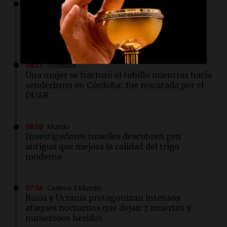
08:25
Sociedad
El domingo amaneció soleado y helado en
Córdoba: cómo seguirá el tiempo en el
arranque de la semana
08:07
Sociedad
Una mujer se fracturó el tobillo mientras hacía
senderismo en Córdoba: fue rescatada por el
DUAR
08:00
Mundo
Investigadores israelíes descubren gen
antiguo que mejora la calidad del trigo
moderno
07:56
Cadena 3 Mundo
Rusia y Ucrania protagonizan intensos
ataques nocturnos que dejan 7 muertos y
numerosos heridos