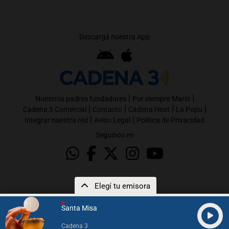
Descargá nuestra App
|
|
Nuestros padres fundadores
Por siempre Mario
|
|
|
|
Cadena 3 Comercial
Contacto
Cadena Heat
La Popu
|
|
Integrar nuestra red
Aviso Legal
Política de Privacidad
Seguinos en
Elegí tu emisora
Santa Misa
Cadena 3