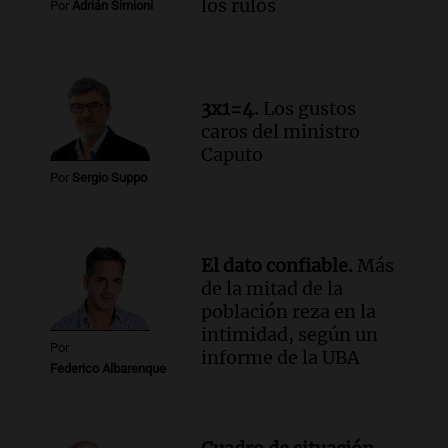
los rulos
Episodios
Por
Adrián Simioni
Audio.
Estiman que la inflación nacional
de julio será menor al 2,9% registrado
en CABA
Una mañana para todos
3x1=4.
Los gustos
Episodios
caros del ministro
Audio.
Altas Cumbres: rescataron a una
Caputo
cabra que llevaba ocho días atrapada en
Por
Sergio Suppo
un precipicio
Una mañana para todos
Episodios
El dato confiable.
Más
Audio.
Chile planteó mejorar la
de la mitad de la
conectividad fronteriza, aérea y digital
población reza en la
con Jujuy
intimidad, según un
Panorama Federal
Por
informe de la UBA
Episodios
Federico Albarenque