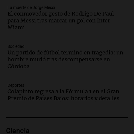
Una mañana para todos
La muerte de Jorge Messi
Episodios
El conmovedor gesto de Rodrigo De Paul
Audio.
Ley de Propiedad Privada: el revés
para Messi tras marcar un gol con Inter
en el Congreso expuso una debilidad
Miami
comunicacional del Gobierno
Una mañana para todos
Episodios
Sociedad
Un partido de fútbol terminó en tragedia: un
Audio.
Casabindo se prepara para una
hombre murió tras descompensarse en
celebración única: 30.000 turistas y el
Córdoba
tradicional Toreo de la Vincha
Una mañana para todos
Episodios
Deportes
Audio.
Borges, abogada de Pourrain:
Colapinto regresa a la Fórmula 1 en el Gran
"Tres hombres se lo llevaron para
Premio de Países Bajos: horarios y detalles
hacerle preguntas y nunca regresó"
Una mañana para todos
Episodios
Audio.
Voluntarios limpiaron 9.000
Ciencia
metros del río Suquía y retiraron hasta