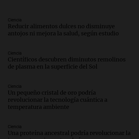
800 kilos de basura por jornada
Una mañana para todos
Episodios
Ciencia
Reducir alimentos dulces no disminuye
Audio.
La historia de la servilleta que
antojos ni mejora la salud, según estudio
firmó Jorge Messi para el primer
contrato de Leo con Barcelona
Una mañana para todos
Ciencia
Episodios
Científicos descubren diminutos remolinos
de plasma en la superficie del Sol
Audio.
Joan Gaspart: "Sin Jorge, no sé si
Messi hubiera llegado adonde llegó"
Una mañana para todos
Ciencia
Episodios
Un pequeño cristal de oro podría
revolucionar la tecnología cuántica a
Audio.
El orgullo y el sueño argentino de
temperatura ambiente
Jorge Messi en una entrevista con Rony
Vargas en 2007
Una mañana para todos
Ciencia
Episodios
Una proteína ancestral podría revolucionar la