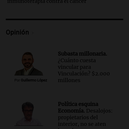
Audio.
El abuelo de Agostina Vega, tras
inmunoterapia contra el cáncer
las nuevas detenciones: "En esa casa
todos tenían algo que ver"
Una mañana para todos
Episodios
Opinión
Audio.
Una nutricionista derribó el mito
del desayuno ideal: qué alimentos
conviene priorizar
Subasta millonaria.
Una mañana para todos
¿Cuánto cuesta
Episodios
vincular para
Vinculación? $2.000
Audio.
Murió Jorge Messi
millones
Por
Guillermo López
Una mañana para todos
Episodios
Audio.
Mateo, a los 25 años, lucha
Política esquina
contra el tiempo: necesita un trasplante
Economía.
Desalojos:
para poder seguir viviend
propietarios del
interior, no se aten
Una mañana para todos