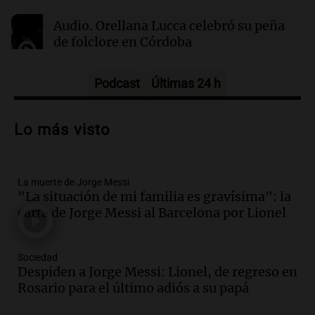
Audio.
Orellana Lucca celebró su peña
03:26
Mundo
de folclore en Córdoba
Chipre iniciará suministro de gas natural a
Europa en marzo de 2028, según su ministro
Tarde y Media
de Energía
Episodios
Podcast
Últimas 24 h
Audio.
Trágico accidente en Mendoza:
un muerto y varios heridos tras caída de
Lo más visto
vehículos desde un puente
Panorama Federal
Episodios
La muerte de Jorge Messi
Audio.
Tragedia en Mendoza: un muerto
"La situación de mi familia es gravísima": la
y cinco heridos tras caer dos autos desde
carta de Jorge Messi al Barcelona por Lionel
un puente
Una mañana para todos
Episodios
Sociedad
Audio.
Messi llegará esta noche a
Despiden a Jorge Messi: Lionel, de regreso en
Rosario para acompañar a su familia
Rosario para el último adiós a su papá
tras la muerte de su papá