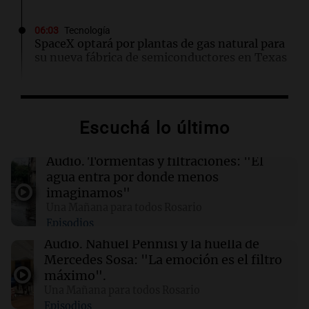
06:03
Tecnología
SpaceX optará por plantas de gas natural para
su nueva fábrica de semiconductores en Texas
04:49
Mundo
Nagasaki recuerda los horrores de la bomba
Escuchá lo último
atómica en su 81 aniversario
Audio.
Tormentas y filtraciones: "El
04:37
Mundo
agua entra por donde menos
Hutíes de Yemen atacan instalación de
imaginamos"
Aramco en Arabia Saudí: nuevo conflicto en la
Una Mañana para todos Rosario
región
Episodios
Audio.
Nahuel Pennisi y la huella de
04:19
Mundo
Mercedes Sosa: "La emoción es el filtro
Incendios forestales en Indonesia: se
máximo".
intensifican las llamas en el Parque Nacional
Una Mañana para todos Rosario
Bromo Tengger Semeru
Episodios