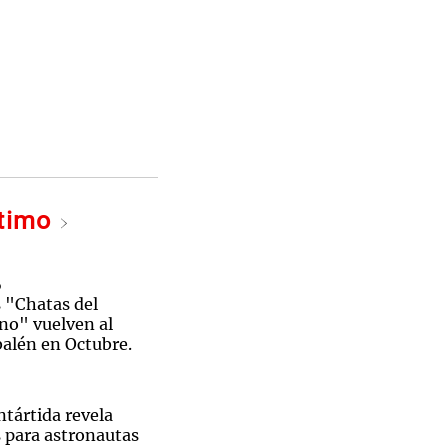
ltimo
o
s "Chatas del
o" vuelven al
alén en Octubre.
ntártida revela
s para astronautas