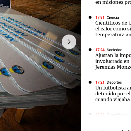
en misiones pr
17:31
Ciencia
Científicos de 
el calor como si
temperatura a
Notas
Notas
No
17:24
Sociedad
e en Cadena 3
El huracán de Arequito
Cadena 3 en
FOTO:
Desbaratan banda q
Ajustan la imp
involucrada en 
Jeremías Monz
17:21
Deportes
Un futbolista a
detenido por e
cuando viajaba
17:15
Espectáculos
Falleció Leand
representante y
Audio.