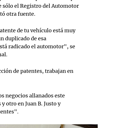
caída 
y preo
que sólo el Registro del Automotor
tragedi
consu
tó otra fuente.
econo
Audio.
en Alt
recaud
en un 
patente de tu vehículo está muy
Solici
Cumbr
Panorama F
un duplicado de esa
de cris
Episodios
quiebr
perito
está radicado el automotor", se
econó
nal.
Lebro
analiz
Audio.
Panorama F
en med
teléfo
Episodios
cción de patentes, trabajan en
Detien
una
Óscar
pareja
invest
Gonzá
Audio.
Aldere
los negocios allanados este
por es
Panorama F
y otro en Juan B. Justo y
alzobi
venta 
Episodios
atentes".
pirami
García
medic
millon