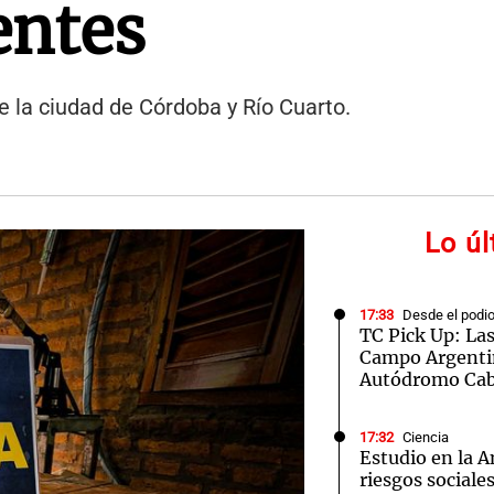
entes
 de la ciudad de Córdoba y Río Cuarto.
Lo ú
17:33
Desde el podi
TC Pick Up: La
Campo Argentin
Autódromo Cab
17:32
Ciencia
Estudio en la A
riesgos sociale