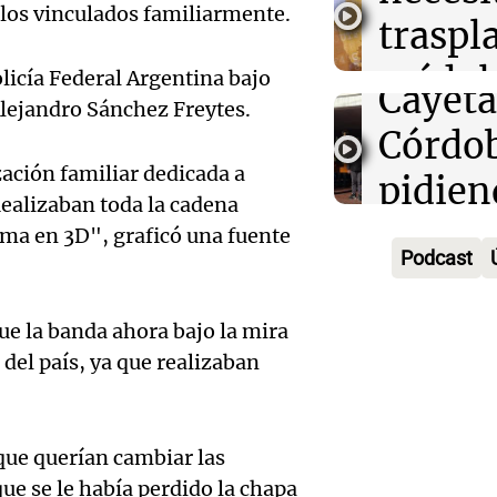
Audio.
llos vinculados familiarmente.
traspl
votaci
celebr
médul
Panorama F
olicía Federal Argentina bajo
Audio.
Cayet
Episodios
Alejandro Sánchez Freytes.
Estado
Intern
Córdo
Panorama F
ación familiar dedicada a
Audio.
de la 
pidien
Episodios
Realizaban toda la cadena
Tucu
mitos,
paz y 
ama en 3D", graficó una fuente
Podcast
enfren
y el de
Viva la Radi
Episodios
equili
produc
Audio.
ue la banda ahora bajo la mira
financ
cervez
 del país, ya que realizaban
calida
precar
artesa
emple
Audio.
debido
Viva la Radi
que querían cambiar las
Argent
Episodios
Audien
ue se le había perdido la chapa