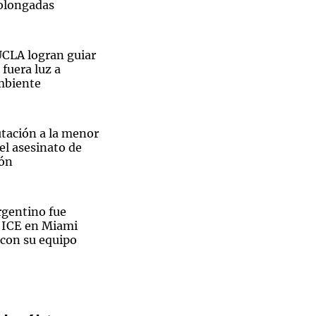
olongadas
UCLA logran guiar
 fuera luz a
Notas
mbiente
tas
Notas
Venezuela de
 Groenlandia
Comprometidos
Madur
ue falsificaba chapas patentes
utación a la menor
el asesinato de
ón
rgentino fue
l ICE en Miami
 con su equipo
ro Rud, destacado
 conductor, a los
Fieles