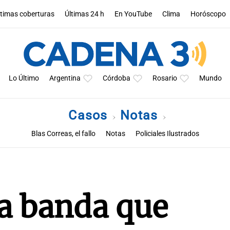
ltimas coberturas
Últimas 24 h
En YouTube
Clima
Horóscopo
Lo Último
Argentina
Córdoba
Rosario
Mundo
Casos
Notas
Blas Correas, el fallo
Notas
Policiales Ilustrados
a banda que