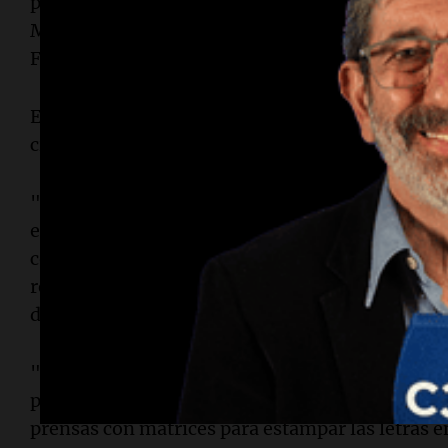
procedimientos sucedieron en talleres y domicil
Magdalenas y de los barrios abiertos Jardín, Am
Fraternidad, General Paz y Maipú.
En tanto, el restante operativo sucedió en un dom
ciudad de Río Cuarto.
"Mediante distintas tareas investigativas y escu
el funcionamiento de una organización delictiva
comercialización de chapas patentes de automot
realizadas en distintos talleres montados para t
distintos locales de todo el país", se explicó des
"De las tareas realizadas, se pudo determinar q
por medio de maquinarias de última generación 
prensas con matrices para estampar las letras e