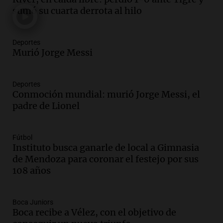
Episodios
sumó su cuarta derrota al hilo
Audio.
El orgullo y el sueño argentino de
Jorge Messi en una entrevista con Rony
Deportes
Vargas en 2007
Murió Jorge Messi
Una mañana para todos
Episodios
Audio.
El abuelo de Agostina Vega, tras
Deportes
Conmoción mundial: murió Jorge Messi, el
las nuevas detenciones: "En esa casa
padre de Lionel
todos tenían algo que ver"
Una mañana para todos
Episodios
Fútbol
Audio.
Una nutricionista derribó el mito
Instituto busca ganarle de local a Gimnasia
del desayuno ideal: qué alimentos
de Mendoza para coronar el festejo por sus
conviene priorizar
108 años
Una mañana para todos
Episodios
Boca Juniors
Boca recibe a Vélez, con el objetivo de
Audio.
Murió Jorge Messi