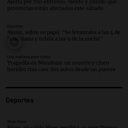
Alerta por frío extremo, viento y Zonda: qué
Audio.
Borges, abogada de Pourrain:
provincias están afectadas este sábado
"Tres hombres se lo llevaron para
hacerle preguntas y nunca regresó"
Una mañana para todos
Deportes
Episodios
Messi, sobre su papá: "Se levantaba a las 4 de
la mañana y volvía a las 9 de la noche"
Audio.
Voluntarios limpiaron 9.000
metros del río Suquía y retiraron hasta
800 kilos de basura por jornada
Una mañana para todos
Una mañana para todos
Tragedia en Mendoza: un muerto y cinco
Episodios
heridos tras caer dos autos desde un puente
Audio.
La historia de la servilleta que
firmó Jorge Messi para el primer
contrato de Leo con Barcelona
Una mañana para todos
Episodios
Deportes
Audio.
Joan Gaspart: "Sin Jorge, no sé si
Messi hubiera llegado adonde llegó"
River Plate
Una mañana para todos
River, en caída libre: perdió 1-0 ante Tigre y