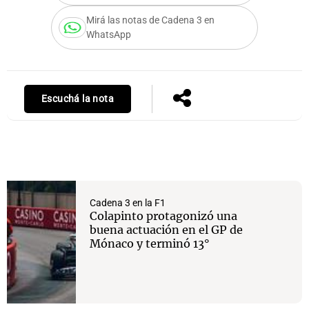
Mirá las notas de Cadena 3 en
WhatsApp
Notas
s
Notas
La Sole en
Escuchá la nota
ial
Mundial 2026
Cadena 3
Cadena 3 en la F1
Colapinto protagonizó una
buena actuación en el GP de
Mónaco y terminó 13°