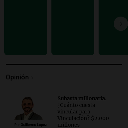
conectividad fronteriza, aérea y digital
con Jujuy
Panorama Federal
Episodios
Audio.
Del fitness a la longevidad: por
qué crece el consumo de alimentos con
proteínas
Una mañana para todos
Episodios
Audio.
Investigan un asalto millonario a
la cooperativa Talamochita en Villa
Opinión
María
Panorama Federal
Episodios
Subasta millonaria.
¿Cuánto cuesta
vincular para
Vinculación? $2.000
millones
Por
Guillermo López