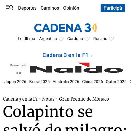
Deportes
Caminos
Opinión
Participá
Programas
Últimas coberturas
Últimas 24 h
En YouTube
Clima
Horóscopo
Lo Último
Argentina
Córdoba
Rosario
Cadena 3 en la F1
Presentado
por
Japón 2026
Brasil 2025
Australia 2026
China 2026
Qatar 2025
Cadena 3 en la F1
Notas
Gran Premio de Mónaco
Colapinto se
salvó de milagro: