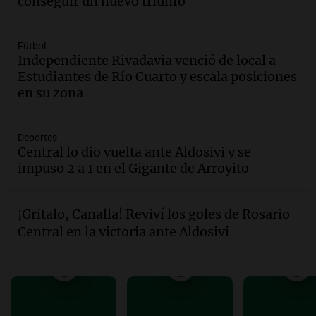
conseguir un nuevo triunfo
Una mañana para todos
Episodios
Fútbol
Audio.
Mateo, a los 25 años, lucha
Independiente Rivadavia venció de local a
contra el tiempo: necesita un trasplante
Estudiantes de Río Cuarto y escala posiciones
para poder seguir viviend
en su zona
Una mañana para todos
Episodios
Deportes
Audio.
Estiman que la inflación nacional
Central lo dio vuelta ante Aldosivi y se
de julio será menor al 2,9% registrado
impuso 2 a 1 en el Gigante de Arroyito
en CABA
Una mañana para todos
Episodios
¡Gritalo, Canalla! Reviví los goles de Rosario
Audio.
Altas Cumbres: rescataron a una
Central en la victoria ante Aldosivi
cabra que llevaba ocho días atrapada en
un precipicio
Una mañana para todos
Episodios
Audio.
Chile planteó mejorar la