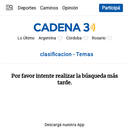
Deportes
Caminos
Opinión
Participá
Programas
Últimas coberturas
Últimas 24 h
En YouTube
Clima
Horóscopo
Lo Último
Argentina
Córdoba
Rosario
clasificacion - Temas
Por favor intente realizar la búsqueda más
tarde.
Descargá nuestra App