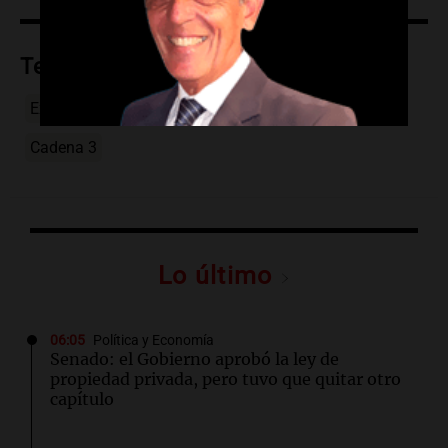
Temas
Expo Minera
Veladero
Minería
San Juan
Cadena 3
Lo último
06:05
Política y Economía
Senado: el Gobierno aprobó la ley de
propiedad privada, pero tuvo que quitar otro
capítulo