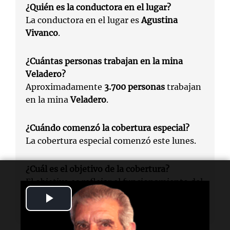
¿Quién es la conductora en el lugar?
La conductora en el lugar es
Agustina
Vivanco
.
¿Cuántas personas trabajan en la mina
Veladero?
Aproximadamente
3.700 personas
trabajan
en la mina
Veladero
.
¿Cuándo comenzó la cobertura especial?
La cobertura especial comenzó este lunes.
¿Cuál es el objetivo de la cobertura?
El objetivo es reflejar el funcionamiento del
complejo minero y su impacto en la
Play
economía de
Argentina
.
Video