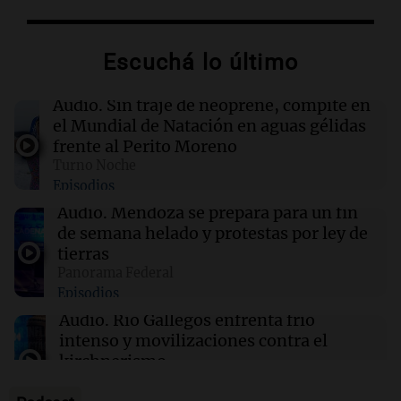
05:31
Ciencia
El AMOC se mantuvo fuerte mientras una
importante corriente oceánica casi se detuvo
Escuchá lo último
04:00
Deportes
Audio.
Sin traje de neoprene, compite en
Polémica en el running: bloquean a
el Mundial de Natación en aguas gélidas
corredores que no paguen inscripción y donan
frente al Perito Moreno
a hospitales
Turno Noche
Episodios
03:32
Mundo
Audio.
Mendoza se prepara para un fin
Rescate invernal en la Antártida: un
de semana helado y protestas por ley de
estadounidense trasladado a hospital en
tierras
Nueva Zelanda
Panorama Federal
Episodios
03:15
Recetas
Audio.
Río Gallegos enfrenta frío
Descubre los dulces más emblemáticos de las
intenso y movilizaciones contra el
Rías Baixas en Galicia
kirchnerismo
Panorama Federal
Episodios