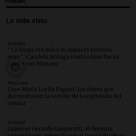
Podcast
Audio.
Debate en el Senado sobre
propiedad privada y cuestionamientos a
Lo más visto
la soberanía digital en Argentina
Panorama Federal
Episodios
Sociedad
Audio.
Mendoza se prepara para un fin
"La droga era mía y ni siquiera tuvimos
de semana helado y ciudadanos
sexo": Candela Arizaga contó cómo fue su
marchan contra reforma de tierras
noche con Moyano
Panorama Federal
Episodios
Ahora país
Audio.
El "Mono" de Kapanga
Caso María Lucila Pagani: las claves que
adelantó su show en Rosario.
derrumbaron la versión de la explosión del
Viva la Radio Rosario
celular
Episodios
Audio.
Condenan a tres años de prisión
Sociedad
en suspenso a hombre por simular robo
Quién es Gerardo Gasparutti, el docente
de recaudación en San Luis
universitario detenido por el femicidio de su