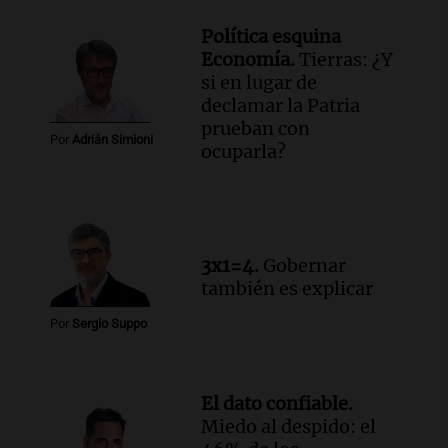
Episodios
Política esquina
Audio.
Manifestación en Rosario contra
Economía.
Tierras: ¿Y
la ley de Propiedad Privada debatida en
si en lugar de
el Senado.
declamar la Patria
Viva la Radio Rosario
prueban con
Episodios
Por
Adrián Simioni
ocuparla?
Audio.
Luis Juez cuestionó la polémica
por la Ley de Tierras: "Construyeron un
relato mentiroso"
Informados al regreso
Episodios
3x1=4.
Gobernar
también es explicar
Por
Sergio Suppo
El dato confiable.
Miedo al despido: el