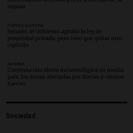
Panorama Federal
esposa
Episodios
Audio.
Medicina reproductiva, entre la
ayuda por problemas de fertilidad y la
Política y Economía
Senado: el Gobierno aprobó la ley de
ostentación de millonarios
propiedad privada, pero tuvo que quitar otro
Amamos Argentina
capítulo
Episodios
Audio.
El juicio contra Oscar González
avanza con testimonios clave sobre el
Sociedad
accidente en Villa Dolores
Continúa una alerta meteorológica en medio
Panorama Federal
país: las zonas afectadas por lluvias y vientos
Episodios
fuertes
Audio.
El teatro Real da la bienvenida a
la temporada Rock Real con bandas
tributo todos los jueves
Panorama Federal
Sociedad
Episodios
Audio.
Nicolás Marotta, el cordobés de
Recoleta: “Enfrentar a Boca, sea donde