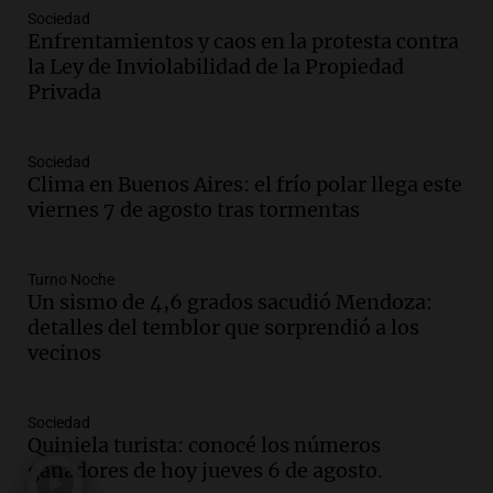
sea, va a ser lindo”
Sociedad
Enfrentamientos y caos en la protesta contra
La Cadena del Gol
la Ley de Inviolabilidad de la Propiedad
Episodios
Privada
Audio.
Débora Blanca, psicóloga experta
en ludopatía: “Tener el casino en la
mano es muy peligroso”
Sociedad
La Argentina, hoy
Clima en Buenos Aires: el frío polar llega este
Episodios
viernes 7 de agosto tras tormentas
Audio.
Docentes italianos visitaron la
ciudad de Córdoba para interiorizarse
Turno Noche
sobre los parques educativos
Un sismo de 4,6 grados sacudió Mendoza:
Amamos Argentina
detalles del temblor que sorprendió a los
Episodios
vecinos
Audio.
Meteorólogo alertó que El Niño
traerá más lluvias y eventos extremos
durante la primavera
Sociedad
Informados al regreso
Quiniela turista: conocé los números
Episodios
ganadores de hoy jueves 6 de agosto.