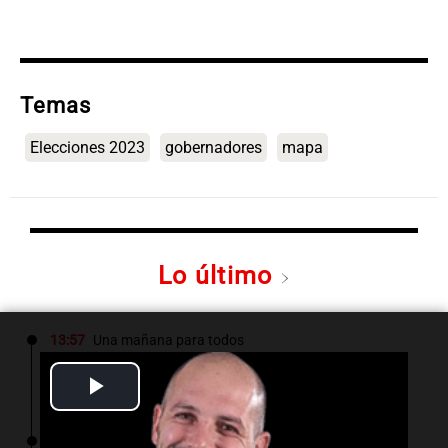
Temas
Elecciones 2023
gobernadores
mapa
Lo último
13:57
Una mañana para todos
Tragedia en Mendoza: un muerto y cinco
heridos tras caer dos autos desde un puente
Play
Video
13:43
Sociedad