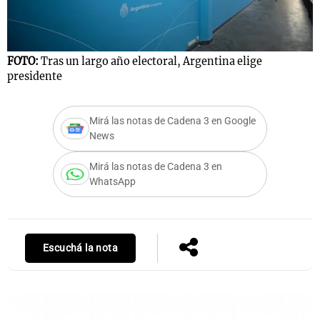
Notas
FOTO:
Tras un largo año electoral, Argentina elige
presidente
s
Notas
La Sole en
ial
Mundial 2026
Cadena 3
Mirá las notas de Cadena 3 en Google
News
Mirá las notas de Cadena 3 en
WhatsApp
Escuchá la nota