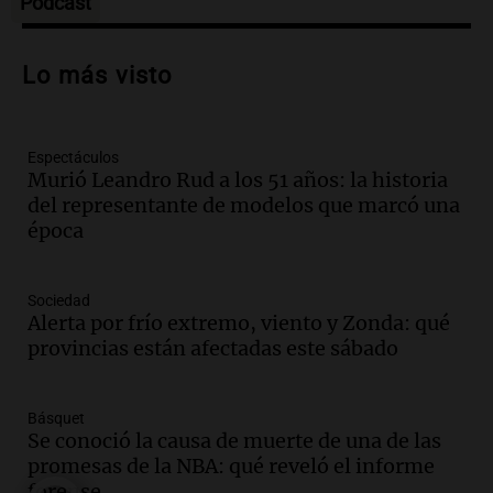
Podcast
Audio.
Casabindo se prepara para una
celebración única: 30.000 turistas y el
Lo más visto
tradicional Toreo de la Vincha
Una mañana para todos
Episodios
Espectáculos
Audio.
Borges, abogada de Pourrain:
Murió Leandro Rud a los 51 años: la historia
"Tres hombres se lo llevaron para
del representante de modelos que marcó una
hacerle preguntas y nunca regresó"
época
Una mañana para todos
Episodios
Audio.
Voluntarios limpiaron 9.000
Sociedad
metros del río Suquía y retiraron hasta
Alerta por frío extremo, viento y Zonda: qué
800 kilos de basura por jornada
provincias están afectadas este sábado
Una mañana para todos
Episodios
Básquet
Audio.
La historia de la servilleta que
Se conoció la causa de muerte de una de las
firmó Jorge Messi para el primer
promesas de la NBA: qué reveló el informe
contrato de Leo con Barcelona
forense