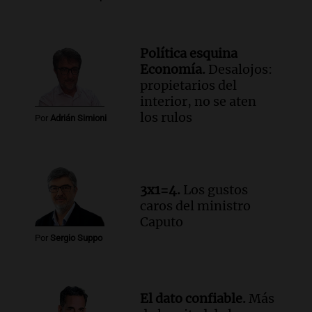
Episodios
Audio.
Vandalismo en San Miguel de
Tucumán: destruyeron 433 luminarias
Política esquina
públicas en 14 meses
Economía.
Desalojos:
Panorama Federal
propietarios del
Episodios
interior, no se aten
Audio.
Una mujer murió cuando
los rulos
Por
Adrián Simioni
esperaba cobrar su jubilación en un
banco de San Luis
Panorama Federal
Episodios
3x1=4.
Los gustos
caros del ministro
Caputo
Por
Sergio Suppo
El dato confiable.
Más