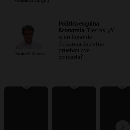
Por
Marcos Calligaris
Política esquina
Economía.
Tierras: ¿Y
si en lugar de
declamar la Patria
prueban con
Por
Adrián Simioni
ocuparla?