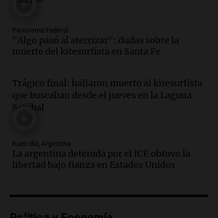
Una mañana para todos
Episodios
Panorama Federal
Audio.
Joan Gaspart: "Sin Jorge, no sé si
"Algo pasó al aterrizar": dudas sobre la
Messi hubiera llegado adonde llegó"
muerte del kitesurfista en Santa Fe
Una mañana para todos
Episodios
Trágico final: hallaron muerto al kitesurfista
Audio.
El orgullo y el sueño argentino de
que buscaban desde el jueves en la Laguna
Jorge Messi en una entrevista con Rony
Setúbal
Vargas en 2007
Una mañana para todos
Episodios
Buen día, Argentina
Audio.
El abuelo de Agostina Vega, tras
La argentina detenida por el ICE obtuvo la
las nuevas detenciones: "En esa casa
libertad bajo fianza en Estados Unidos
todos tenían algo que ver"
Una mañana para todos
Episodios
Audio.
Nutricionista derribó el mito del
desayuno ideal: ¿ qué alimentos
Política y Economía