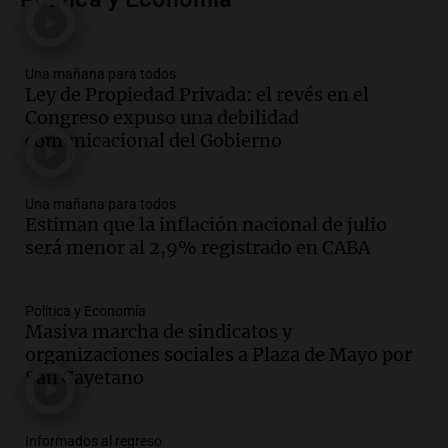
conviene priorizar cada día ?
Una mañana para todos
Episodios
Una mañana para todos
Ley de Propiedad Privada: el revés en el
Audio.
Murió Jorge Messi
Congreso expuso una debilidad
Una mañana para todos
comunicacional del Gobierno
Episodios
Una mañana para todos
Audio.
Mateo, a los 25 años, lucha
Estiman que la inflación nacional de julio
contra el tiempo: necesita un trasplante
será menor al 2,9% registrado en CABA
para poder seguir viviend
Una mañana para todos
Episodios
Política y Economía
Masiva marcha de sindicatos y
Audio.
Estiman que la inflación nacional
organizaciones sociales a Plaza de Mayo por
de julio será menor al 2,9% registrado
San Cayetano
en CABA
Una mañana para todos
Episodios
Informados al regreso