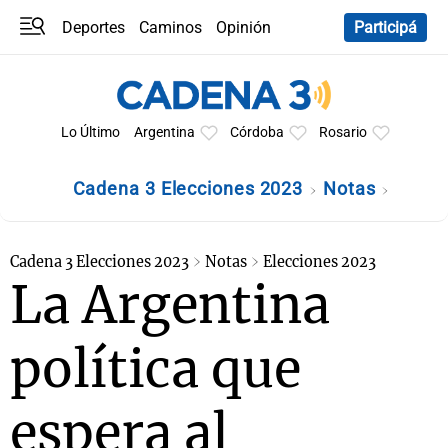
Deportes
Caminos
Opinión
Participá
Programas
Últimas coberturas
Últimas 24 h
En YouTube
Clima
Horóscopo
Lo Último
Argentina
Córdoba
Rosario
Cadena 3 Elecciones 2023
Notas
Cadena 3 Elecciones 2023
Notas
Elecciones 2023
La Argentina
política que
espera al