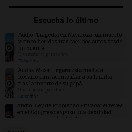
Matías Pourrain sigue detenido: "Tres
hombres se lo llevaron para hacerle preguntas
y nunca regresó"
Escuchá lo último
13:01
Sociedad
Audio.
Tragedia en Mendoza: un muerto
La Conmebol despidió a Jorge Messi y
y cinco heridos tras caer dos autos desde
acompañó a Lionel y su familia
un puente
Una mañana para todos
Episodios
12:40
Sociedad
AFA dispuso un minuto de silencio y
Audio.
Messi llegará esta noche a
brazaletes negros por el fallecimiento de Jorge
Rosario para acompañar a su familia
Messi
tras la muerte de su papá
Una mañana para todos
Episodios
12:39
Sociedad
“Rosarino de alma y corazón”: Javkin
Audio.
Ley de Propiedad Privada: el revés
despidió a Jorge Messi
en el Congreso expuso una debilidad
comunicacional del Gobierno
Una mañana para todos
Episodios