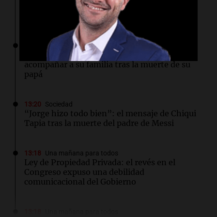
“Santa Fe te abraza”: el mensaje de Pullaro
tras la muerte de Jorge Messi
13:31
Una mañana para todos
Messi llegará esta noche a Rosario para
acompañar a su familia tras la muerte de su
papá
13:20
Sociedad
“Jorge hizo todo bien”: el mensaje de Chiqui
Tapia tras la muerte del padre de Messi
13:18
Una mañana para todos
Ley de Propiedad Privada: el revés en el
Congreso expuso una debilidad
comunicacional del Gobierno
13:18
Una mañana para todos