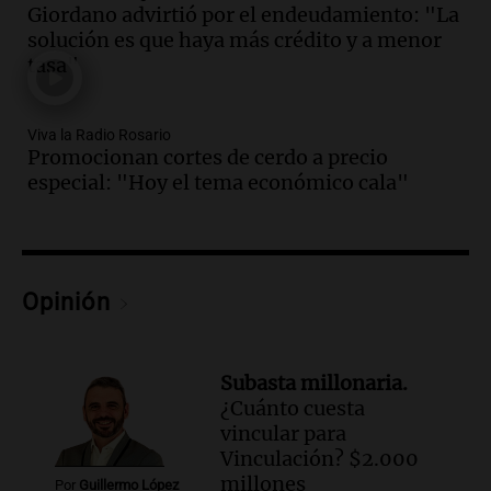
Audio.
Altas Cumbres: rescataron a una
Giordano advirtió por el endeudamiento: "La
cabra que llevaba ocho días atrapada en
solución es que haya más crédito y a menor
un precipicio
tasa"
Una mañana para todos
Episodios
Audio.
Chile planteó mejorar la
Viva la Radio Rosario
Promocionan cortes de cerdo a precio
conectividad fronteriza, aérea y digital
especial: "Hoy el tema económico cala"
con Jujuy
Panorama Federal
Episodios
Audio.
Del fitness a la longevidad: por
qué crece el consumo de alimentos con
Opinión
proteínas
Una mañana para todos
Episodios
Subasta millonaria.
Audio.
Investigan un asalto millonario a
¿Cuánto cuesta
la cooperativa Talamochita en Villa
vincular para
María
Vinculación? $2.000
Panorama Federal
millones
Por
Guillermo López