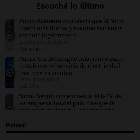
Escuchá lo último
19:08
Política y Economía
Audio.
Meteorólogo alerta que El Niño
Industriales santafesinos cruzaron a Caputo:
traerá más lluvias y eventos extremos
"No resuelve problemas productivos"
durante la primavera
Informados al regreso
Episodios
19:05
Sociedad
La defensa de Facundo Moyano solicita
Audio.
Córdoba sigue trabajando para
levantar las restricciones impuestas en su
restablecer el servicio de electricidad
caso
tras fuertes vientos
Panorama Federal
Episodios
19:03
Mundo
El brote de ébola en el Congo ya ha cobrado la
Audio.
Según una encuesta, el 80% de
vida de 330 niños menores de cinco años
los empresarios del país cree que la
economía mejorará el próximo año
Amamos Argentina
Episodios
Podcast
Audio.
Carolina Losada: "Faltó que el