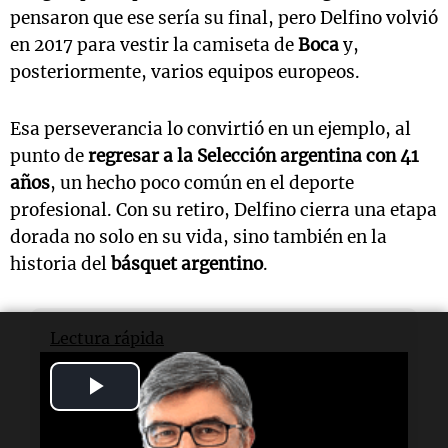
pensaron que ese sería su final, pero Delfino volvió
en 2017 para vestir la camiseta de
Boca
y,
posteriormente, varios equipos europeos.
Esa perseverancia lo convirtió en un ejemplo, al
punto de
regresar a la Selección argentina con 41
años
, un hecho poco común en el deporte
profesional. Con su retiro, Delfino cierra una etapa
dorada no solo en su vida, sino también en la
historia del
básquet argentino
.
Lectura rápida
Play
¿Qué?
Se retira
Carlos Delfino
, símbolo del
básquet argentino.
Video