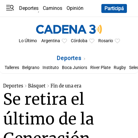
Deportes
Caminos
Opinión
Participá
Programas
Últimas coberturas
Últimas 24 h
En YouTube
Clima
Horóscopo
Lo Último
Argentina
Córdoba
Rosario
Deportes
Talleres
Belgrano
Instituto
Boca Juniors
River Plate
Rugby
Sele
Deportes
Básquet
Fin de una era
Se retira el
último de la