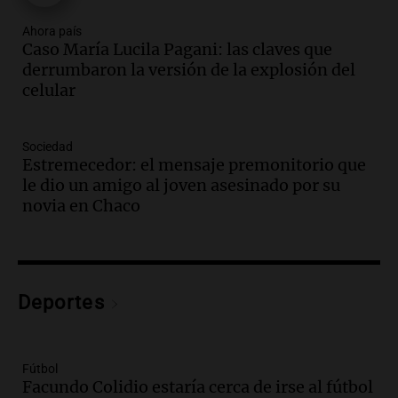
Audio.
La Boulaille se prepara para su
gran expo, con concurso de panificados
Ahora país
Caso María Lucila Pagani: las claves que
y actividades destacadas
derrumbaron la versión de la explosión del
Panorama Federal
celular
Episodios
Audio.
Detienen en Salta a abogado que
violó libertad condicional al ir al
Sociedad
Mundial de Atlanta
Estremecedor: el mensaje premonitorio que
Panorama Federal
le dio un amigo al joven asesinado por su
Episodios
novia en Chaco
Audio.
La UNC entregó más bicicletas a
estudiantes y proyecta duplicar el
programa de movilidad sustentable
Viva la Radio
Deportes
Episodios
Audio.
Expertos advierten sobre posible
nevada en Mendoza este fin de semana
tras condiciones invernales
Fútbol
Facundo Colidio estaría cerca de irse al fútbol
Panorama Federal