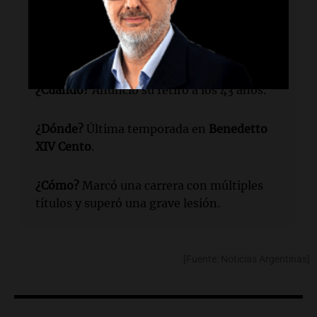
¿Quién?
Carlos Delfino
, último
representante activo de la
Generación
Dorada
.
¿Cuándo?
Anunció su retiro a los 43 años.
¿Dónde?
Última temporada en
Benedetto
XIV Cento
.
¿Cómo?
Marcó una carrera con múltiples
títulos y superó una grave lesión.
[Fuente: Noticias Argentinas]