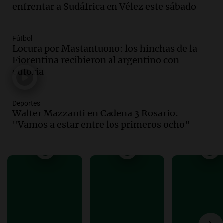
privada en el Senado Nacional
enfrentar a Sudáfrica en Vélez este sábado
Panorama Federal
Episodios
Audio.
Estados Unidos advierte sobre
Fútbol
Locura por Mastantuono: los hinchas de la
contrato entre cooperativa argentina y
Fiorentina recibieron al argentino con
Huawei en Neuquén
euforia
Panorama Federal
Episodios
Audio.
El vicegobernador de Salta resalta
Deportes
la presencia de 70.000 bolivianos en la
Walter Mazzanti en Cadena 3 Rosario:
provincia y su integración
"Vamos a estar entre los primeros ocho"
Panorama Federal
Episodios
Audio.
La amiga del Papa León XIV
recordó su paso por Perú: "Nos decía
siempre: ''Difundan el milagro''"
Viva la Radio
Episodios
Audio.
Santa Fe, segunda provincia con