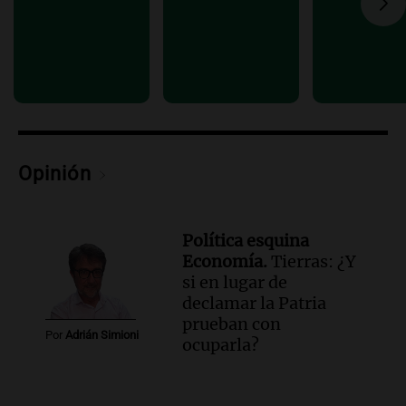
más femicidios del país, según informe
de Casa del Encuentro
Panorama Federal
Episodios
Audio.
Santa Fe reactivará 1.500
viviendas paralizadas tras el cierre de
Procrear en la provincia
Panorama Federal
Opinión
Episodios
Política esquina
Economía.
Tierras: ¿Y
si en lugar de
declamar la Patria
prueban con
Por
Adrián Simioni
ocuparla?