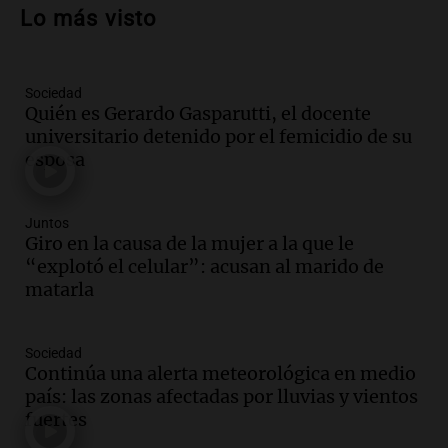
oficialismo la explique mejor" sobre la
Lo más visto
ley de propiedad privada
Informados al regreso
Episodios
Sociedad
Audio.
Debate en el Senado y protesta
Quién es Gerardo Gasparutti, el docente
en Rosario contra la ley de Propiedad
universitario detenido por el femicidio de su
Privada.
esposa
Viva la Radio Rosario
Episodios
Audio.
Manifestación en Rosario contra
Juntos
la ley de Propiedad Privada debatida en
Giro en la causa de la mujer a la que le
el Senado.
“explotó el celular”: acusan al marido de
Viva la Radio Rosario
matarla
Episodios
Audio.
Luis Juez cuestionó la polémica
Sociedad
por la Ley de Tierras: "Construyeron un
Continúa una alerta meteorológica en medio
relato mentiroso"
país: las zonas afectadas por lluvias y vientos
Informados al regreso
fuertes
Episodios