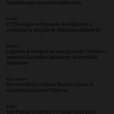
brasileño por una cifra millonaria
Episodios
Audio.
Padres presentes, pero
distraídos: ¿Qué pasa con un niño
Fútbol
cuando el padre mira mucho el teléfono?
El PSG sigue reforzando su delantera y
Educar entre todos
confirmó la llegada de Maghnes Akliouche
Episodios
Audio.
Presentan el innovador Parque
Básquet
Tecnológico en Villa María con dos
Jugaban al básquet en una plaza de Córdoba y
edificios icónicos
apareció Facundo Campazzo: el increíble
Panorama Federal
momento
Episodios
Audio.
Polémica en el fútbol argentino:
árbitros bajo la lupa tras fallos
Boca Juniors
controvertidos
Boca confirmó cuándo llegará al país el
Panorama Federal
ecuatoriano Enner Valencia
Episodios
Audio.
El kirchnerismo no logra apoyo
Rugby
para modificar proyecto de propiedad
Los Pumas ya tienen el equipo listo para