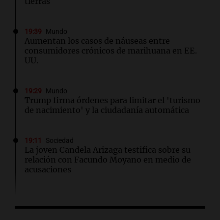
tierras
19:39
Mundo
Aumentan los casos de náuseas entre
consumidores crónicos de marihuana en EE.
UU.
19:29
Mundo
Trump firma órdenes para limitar el 'turismo
de nacimiento' y la ciudadanía automática
19:11
Sociedad
La joven Candela Arizaga testifica sobre su
relación con Facundo Moyano en medio de
acusaciones
19:09
Sociedad
Finalizan las lluvias en el AMBA: frío extremo
y mínimas de hasta 1 grado se esperan