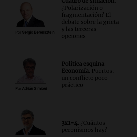
Cuadro de situación.
¿Polarización o
fragmentación? El
debate sobre la grieta
y las terceras
Por
Sergio Berensztein
opciones
Política esquina
Economía.
Puertos:
un conflicto poco
práctico
Por
Adrián Simioni
3x1=4.
¿Cuántos
peronismos hay?