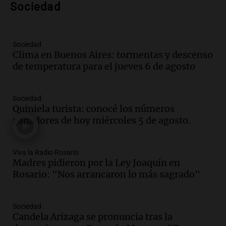
Sociedad
al mercado argentino
Panorama Federal
Episodios
Sociedad
Audio.
Perito Moreno recibe la Copa
Clima en Buenos Aires: tormentas y descenso
Mundial de Natación de Invierno con
de temperatura para el jueves 6 de agosto
récords y atletas de 20 países
Amamos Argentina
Episodios
Sociedad
Audio.
Conductor imputado por
Quiniela turista: conocé los números
accidente fatal en San Luis dejó tres
ganadores de hoy miércoles 5 de agosto.
jóvenes muertos y un herido grave
Panorama Federal
Episodios
Viva la Radio Rosario
Madres pidieron por la Ley Joaquín en
Audio.
Historiador de la UBA celebró la
Rosario: "Nos arrancaron lo más sagrado"
marcha atrás en la Ley de Tierras:
“Frenamos un saqueo de recursos”
Amamos Argentina
Sociedad
Episodios
Candela Arizaga se pronuncia tras la