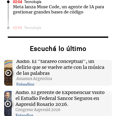
02:04
Tecnología
Meta lanza Muse Code, un agente de IA para
gestionar grandes bases de código
02:03
Tecnología
Travis Kalanick suma a un exejecutivo de Uber
como CFO en su startup de robótica Atoms
Escuchá lo último
02:00
Deportes
Independiente y Atlético Tucumán se
Audio.
El "tarareo conceptual", un
enfrentan en octavos de la Copa Argentina:
delirio que se vuelve arte con la música
horarios y TV
de las palabras
Amamos Argentina
Episodios
01:54
Mundo
Fallecen dos soldados israelíes en Líbano,
Audio.
El gerente de Exponenciar visitó
marcando el primer incidente mortal desde
el Estudio Federal Sancor Seguros en
junio
Aapresid Rosario 2026.
Congreso Aapresid 2026
Episodios