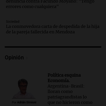
Audio.
Ahyre estuvo en el Estudio
denuncia contra Facundo Moyano: "Tengo
Federal Sancor Seguros y adelantó su
errores como cualquiera"
nuevo tema a Cadena 3 Rosario.
Viva la Radio Rosario
Sociedad
Episodios
La conmovedora carta de despedida de la hija
Audio.
Cierre del Paso Internacional
de la pareja fallecida en Mendoza
Cristo Redentor por acumulación de
nieve se extiende a 22 días
Panorama Federal
Episodios
Opinión
Audio.
Estudiantes de Italia realizan
prácticas docentes en Córdoba para
enriquecer su formación educativa
Panorama Federal
Política esquina
Episodios
Economía.
Argentina-Brasil:
Audio.
La Universidad de Milán y su
lloran como
colaboración con la municipalidad para
patriagrandistas lo
la educación y parques
que no hicieron como
Panorama Federal
Por
Adrián Simioni