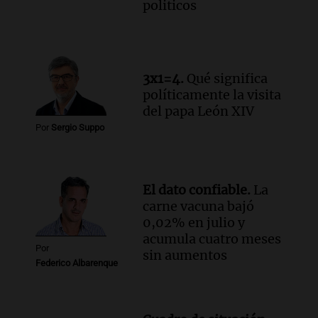
politicos
Episodios
Audio.
El papamóvil de Juan Pablo II
revive con la visita de León XIV y una
historia nacida en Córdoba
Viva la Radio
3x1=4.
Qué significa
Episodios
políticamente la visita
Audio.
Monseñor Fenoy celebra la visita
del papa León XIV
de León XIV a Argentina y reflexiona
Por
Sergio Suppo
sobre su impacto espiritual
Panorama Federal
Episodios
El dato confiable.
La
Audio.
El ministro de Economía de Santa
carne vacuna bajó
Fe relativiza el impacto del fallo sobre
0,02% en julio y
jubilaciones en la provincia
acumula cuatro meses
Panorama Federal
Por
sin aumentos
Episodios
Federico Albarenque