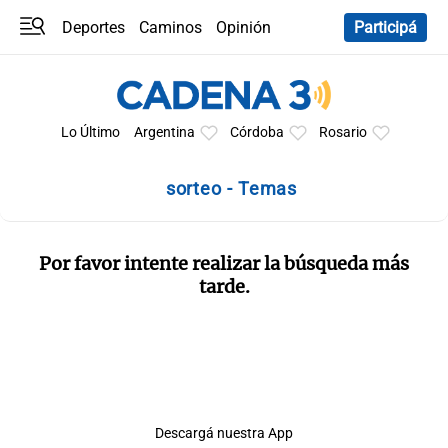
Deportes
Caminos
Opinión
Participá
Programas
Últimas coberturas
Últimas 24 h
En YouTube
Clima
Horóscopo
Lo Último
Argentina
Córdoba
Rosario
sorteo - Temas
Por favor intente realizar la búsqueda más
tarde.
Descargá nuestra App