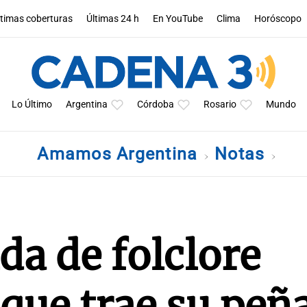
ltimas coberturas
Últimas 24 h
En YouTube
Clima
Horóscopo
Lo Último
Argentina
Córdoba
Rosario
Mundo
Amamos Argentina
Notas
da de folclore
que trae su peñ