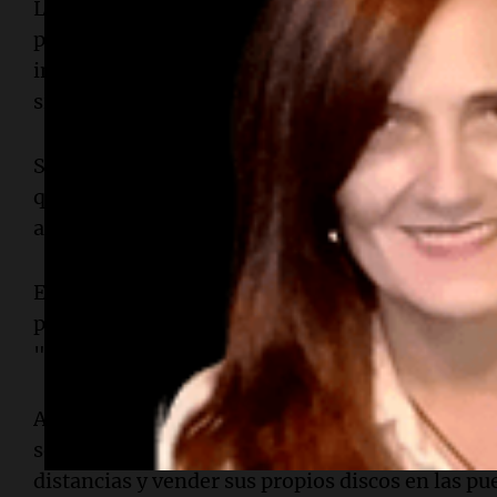
La propuesta musical de
Carafea
se define como 
profundas, pero con una fusión de sonidos actu
instrumentos como el bajo y la percusión que l
similar a la potencia del rock.
Según explicaron sus integrantes, viven la músi
que les permite integrar nuevos matices, sonido
autores diversos.
Esta mixtura permite que convivan en su reperto
popular argentino, como "Luna cautiva", con ar
"peñero" que genera una conexión inmediata co
Al repasar su historia, los músicos recordaron 
sencillo, atravesando etapas de gran sacrificio 
distancias y vender sus propios discos en las pue