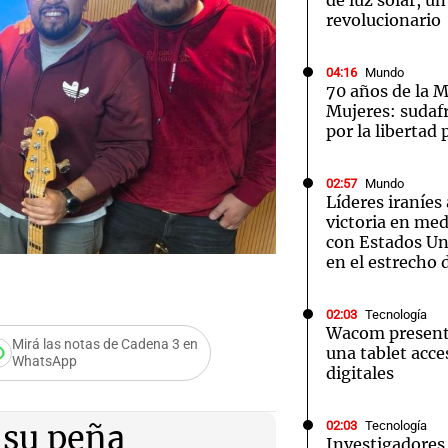
de luz solar, u
revolucionario
04:16
Mundo
70 años de la M
Mujeres: sudaf
por la libertad 
02:57
Mundo
Líderes iraníes
victoria en med
con Estados Uni
en el estrecho
02:03
Tecnología
Wacom presenta
Mirá las notas de Cadena 3 en
una tablet acces
WhatsApp
digitales
a de folclore
02:03
Tecnología
 su peña
Audio.
Investigadores