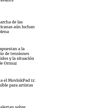
n avance
archa de las
ricanas aún luchan
plena
 apuestan a la
io de tensiones
dos y la situación
 de Ormuz
 el MovinkPad 11:
ible para artistas
El
 alertan sobre