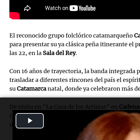
El reconocido grupo folclórico catamarqueño
C
para presentar su ya clásica peña itinerante el
las 22, en la
Sala del Rey
.
Con 16 años de trayectoria, la banda integrada
trasladar a diferentes rincones del país el espíri
su
Catamarca
natal, donde ya celebraron más de
De visita en "La Casa de los Artistas" en
Cadena
conjunto, destacó que este proyecto de llevar su
Play
un sueño fundacional, que hoy se está transfor
Video