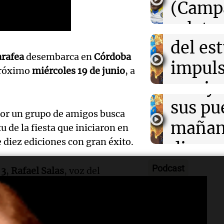
desarr
(Camp
00:32
Clima
Deportes Ro
Clima en Salta:
Audio.
urbano
relato
tiempo este sá
Episodios
exposi
del es
Greco
arafea
desembarca en
Córdoba
la rura
impuls
Deportes Ro
 próximo
miércoles 19 de junio
, a
Episodios
Audio.
Bulaya
crecim
María 
sus pu
Villa 
 por un grupo de amigos busca
nuevo
mañan
Panorama F
tu de la fiesta que iniciaron en
Episodios
 diez ediciones con gran éxito.
edifici
divers
Audio.
proyec
activi
Podcast
 3
,
Rafael Salas
, voz del
Rosari
casa d
 peña por toda la
Argentina
es
sorpre
Centra
mando en una realidad palpable.
estudi
Panorama F
Aldosi
Episodios