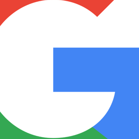
Notas
Notas
No
e en Cadena 3
El huracán de Arequito
Cadena 3 en