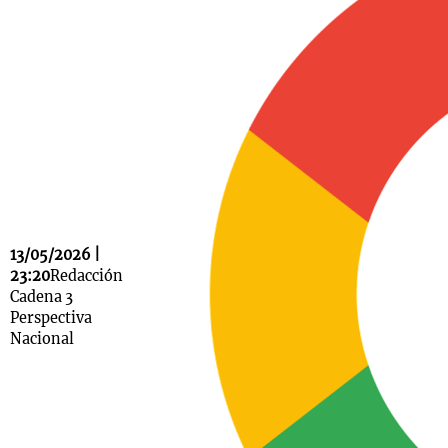
Notas
s
Notas
La Sole en
ial
Mundial 2026
Cadena 3
13/05/2026 |
23:20
Redacción
Cadena 3
Perspectiva
Nacional