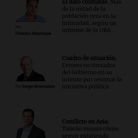
El dato confiable.
Más
en CABA
de la mitad de la
Una mañana para todos
población reza en la
Episodios
intimidad, según un
Audio.
Altas Cumbres: rescataron a una
Por
informe de la UBA
cabra que llevaba ocho días atrapada en
Federico Albarenque
un precipicio
Una mañana para todos
Episodios
Cuadro de situación.
Audio.
Chile planteó mejorar la
Errores no forzados
conectividad fronteriza, aérea y digital
del Gobierno en su
con Jujuy
intento por retomar la
Panorama Federal
iniciativa política
Por
Sergio Berensztein
Episodios
Conflicto en Asia.
Taiwán ensaya cómo
seguir existiendo