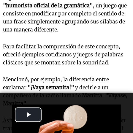
"humorista oficial de la gramática"
, un juego que
consiste en modificar por completo el sentido de
una frase simplemente agrupando sus sílabas de
una manera diferente.
Para facilitar la comprensión de este concepto,
ofreció ejemplos cotidianos y juegos de palabras
clásicos que se montan sobre la sonoridad.
Mencionó, por ejemplo, la diferencia entre
exclamar
"¡Vaya semanita!"
y decirle a un
compañero de la radio llamado
Manitta
:
"Váyase,
Manitta"
.
Play
Asimismo, ilustró cómo el cambio de agrupación
Video
transforma preguntas comunes, como sucede al