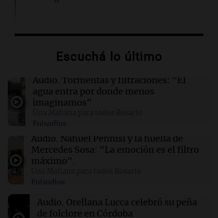
02:13
Mundo
Más de 1.300 vuelos cancelados en Shanghái
ante la llegada del tifón Dolphin
Escuchá lo último
02:03
Tecnología
Audio.
Tormentas y filtraciones: "El
Airbnb acelera el lanzamiento de funciones
agua entra por donde menos
gracias a la inteligencia artificial en su
imaginamos"
búsqueda
Una Mañana para todos Rosario
Episodios
01:49
Mundo
Audio.
Nahuel Pennisi y la huella de
El Pentágono solicita a la industria de defensa
Mercedes Sosa: "La emoción es el filtro
un aumento en la producción de armas
máximo".
Una Mañana para todos Rosario
Episodios
01:31
Ciencia
Reducir alimentos dulces no disminuye
Audio.
Orellana Lucca celebró su peña
antojos ni mejora la salud, según estudio
de folclore en Córdoba