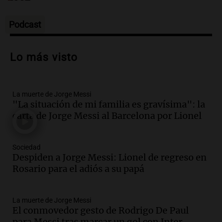
Tarde y Media
Episodios
Podcast
Audio.
Trágico accidente en Mendoza:
un muerto y varios heridos tras caída de
Lo más visto
vehículos desde un puente
Panorama Federal
Episodios
La muerte de Jorge Messi
Audio.
Tragedia en Mendoza: un muerto
"La situación de mi familia es gravísima": la
y cinco heridos tras caer dos autos desde
carta de Jorge Messi al Barcelona por Lionel
un puente
Una mañana para todos
Episodios
Sociedad
Audio.
Messi llegará esta noche a
Despiden a Jorge Messi: Lionel de regreso en
Rosario para acompañar a su familia
Rosario para el adiós a su papá
tras la muerte de su papá
Una mañana para todos
La muerte de Jorge Messi
Episodios
El conmovedor gesto de Rodrigo De Paul
Audio.
Ley de Propiedad Privada: el revés
para Messi tras marcar un gol con Inter