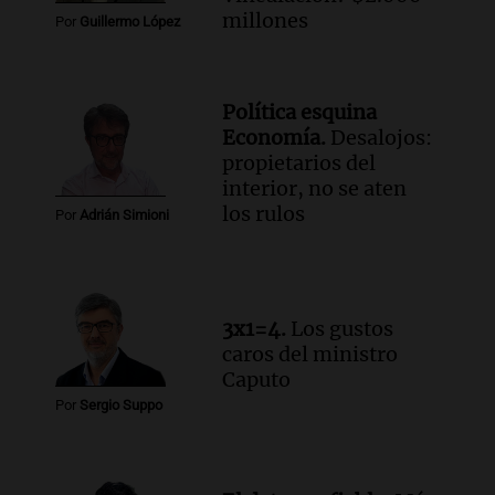
millones
Por
Guillermo López
Episodios
Audio.
Una nutricionista derribó el mito
del desayuno ideal: qué alimentos
conviene priorizar
Política esquina
Una mañana para todos
Economía.
Desalojos:
Episodios
propietarios del
interior, no se aten
los rulos
Audio.
Murió Jorge Messi
Por
Adrián Simioni
Una mañana para todos
Episodios
Audio.
Mateo, a los 25 años, lucha
3x1=4.
Los gustos
contra el tiempo: necesita un trasplante
caros del ministro
para poder seguir viviend
Caputo
Una mañana para todos
Por
Sergio Suppo
Episodios
Audio.
Estiman que la inflación nacional
de julio será menor al 2,9% registrado