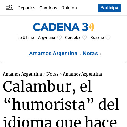
Deportes
Caminos
Opinión
Participá
Programas
Últimas coberturas
Últimas 24 h
En YouTube
Clima
Horóscopo
Lo Último
Argentina
Córdoba
Rosario
Amamos Argentina
Notas
Amamos Argentina
Notas
Amamos Argentina
Calambur, el
“humorista” del
idioma que hace