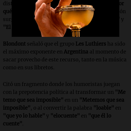
distinguir entre
"¿Por qué la bola rueda?"
y
"¿Por
qué lavó la rueda?"
, o en casos donde la confusión
surge entre frases como
"El pan está hablando"
y
"El pan está blando"
.
Blondont
señaló que el grupo
Les Luthiers
ha sido
el máximo exponente en
Argentina
al momento de
sacar provecho de este recurso, tanto en la música
como en sus libretos.
Citó un fragmento donde los humoristas juegan
con la prepotencia política al transformar un
"Me
temo que sea imposible"
en un
"Metemos que sea
imposible"
, o al convertir la palabra
"loable"
en
"que yo lo hable"
y
"elocuente"
en
"que él lo
cuente"
.