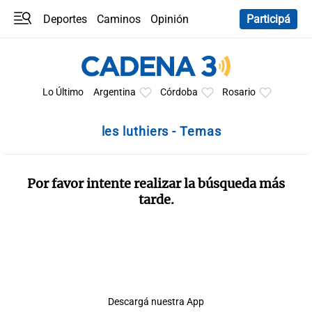
Deportes
Caminos
Opinión
Participá
Programas
Últimas coberturas
Últimas 24 h
En YouTube
Clima
Horóscopo
Lo Último
Argentina
Córdoba
Rosario
les luthiers - Temas
Por favor intente realizar la búsqueda más
tarde.
Descargá nuestra App