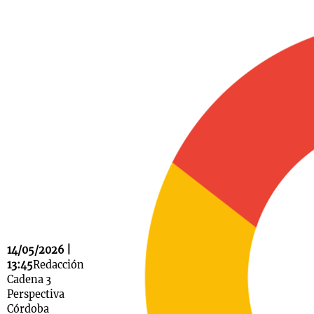
Notas
s
Notas
La Sole en
ial
Mundial 2026
Cadena 3
14/05/2026 |
13:45
Redacción
Cadena 3
Perspectiva
Córdoba