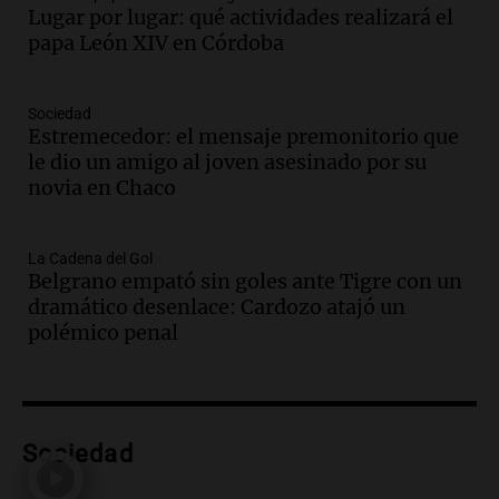
40% en la Unidad de Cuenta Municipal
Lugar por lugar: qué actividades realizará el
para afrontar costos
papa León XIV en Córdoba
Panorama Federal
Episodios
Audio.
Asamblea abierta en Rafaela
Sociedad
Estremecedor: el mensaje premonitorio que
contra proyecto de inviolabilidad de la
le dio un amigo al joven asesinado por su
propiedad privada
novia en Chaco
Panorama Federal
Episodios
Audio.
Ataque a balazos en Rafaela:
La Cadena del Gol
disparos contra una vivienda y vehículos
Belgrano empató sin goles ante Tigre con un
en los barrios Nogales
dramático desenlace: Cardozo atajó un
Panorama Federal
polémico penal
Episodios
Audio.
Anticipan tormentas fuertes y
descenso de temperatura en Rafaela
para este jueves
Sociedad
Panorama Federal
Episodios