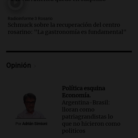
Episodios
Audio.
Juicio a Óscar González: testigos
Radioinforme 3 Rosario
clave declararán sobre velocidad en las
Schmuck sobre la recuperación del centro
altas cumbres
rosarino: "La gastronomía es fundamental"
Panorama Federal
Episodios
Audio.
Embajada china en Argentina
critica a EE.UU. por amenazas a
Opinión
ejecutivos por trato con telefónica
Panorama Federal
Episodios
Política esquina
Audio.
La Expo Regional del Sur se
Economía.
prepara con novedades para disfrutar en
Argentina-Brasil:
La Baulal este fin de semana
lloran como
Panorama Federal
patriagrandistas lo
Episodios
que no hicieron como
Por
Adrián Simioni
Audio.
Cerro Catedral recibe a 1.600
politicos
alumnos en programa de esquí escolar