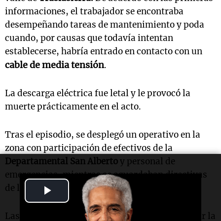
informaciones, el trabajador se encontraba
desempeñando tareas de mantenimiento y poda
cuando, por causas que todavía intentan
establecerse, habría entrado en contacto con un
cable de media tensión
.
La descarga eléctrica fue letal y le provocó la
muerte prácticamente en el acto.
Tras el episodio, se desplegó un operativo en la
zona con participación de efectivos de la
Departamental San Alberto
y personal de
emergencias, mientras se aguardaban directivas
de la
Fiscalía de Instrucción
de turno.
Play
Video
Las autoridades trabajan ahora para reconstruir la