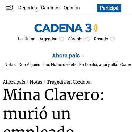
Deportes
Caminos
Opinión
Participá
Programas
Últimas coberturas
Últimas 24 h
En YouTube
Clima
Horóscopo
Lo Último
Argentina
Córdoba
Rosario
Ahora país
Notas
Don Alguien
Las Notas de Fefe
En familia, aquí y allá
Conexi
Ahora país
Notas
Tragedia en Córdoba
Mina Clavero:
murió un