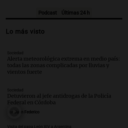
Panorama Federal
Episodios
Podcast
Últimas 24 h
Audio.
Jesús María implementa estrictas
sanciones para erradicar escapes libres y
Lo más visto
mejorar la seguridad vial
Panorama Federal
Episodios
Sociedad
Audio.
Raúl Bondartusen destaca la
Alerta meteorológica extrema en medio país:
urgencia de resolver la crisis educativa
todas las zonas complicadas por lluvias y
en Tierra del Fuego
vientos fuerte
Panorama Federal
Episodios
Audio.
Policía de Bariloche condenada a
Sociedad
seis meses de prisión por presentar
Detuvieron al jefe antidrogas de la Policía
certificados médicos falsos
Federal en Córdoba
Panorama Federal
Por
Juan Federico
Episodios
Audio.
Rafaela propone aumento del
Visita del papa León XIV a Argentina