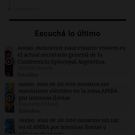
09:48
Mundo
Cadena perpetua para el autor del atropello
mortal en Múnich que dejó dos muertos
Escuchá lo último
09:44
La Mesa de Café
Del semáforo a la universidad: la
Audio.
Monseñor Raúl Pizarro Travers es
conmovedora historia de "El Duende" y su
el actual secretario general de la
hija violinista
Conferencia Episcopal Argentina.
Noticias Rosario
Episodios
09:35
Sociedad
Detienen a un jefe de la Policía Federal en
Audio.
Más de 20.000 usuarios sin
Córdoba por robo y abuso de poder
suministro eléctrico en la zona AMBA
por intensas lluvias
Panorama Federal
09:34
Deportes
Episodios
Campaz volvió a entrenar con Central y su
salida al América quedó en suspenso
Audio.
Más de 20.000 usuarios sin luz
en el AMBA por intensas lluvias y
ráfagas de viento