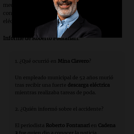
mecánica del accidente y determinar en qué
contexto se produjo el contacto con el tendido
eléctrico.
Informe de Roberto Fontanari
.
1. ¿Qué ocurrió en
Mina Clavero
?
Un empleado municipal de 52 años murió
tras recibir una fuerte
descarga eléctrica
mientras realizaba tareas de poda.
2. ¿Quién informó sobre el accidente?
El periodista
Roberto Fontanari
en
Cadena
3
fue quien dio a conocer la noticia.