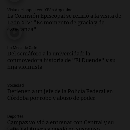
Audio.
Charla gratuita sobre prevención
Visita del papa León XIV a Argentina
de fenómenos del superniño en el SEOM
La Comisión Episcopal se refirió a la visita de
el 7 de agosto
León XIV: "Es momento de gracia y de
Panorama Federal
esperanza"
Episodios
Audio.
Del semáforo a la universidad: la
conmovedora historia de "El Duende" y
La Mesa de Café
su hija violinista
Del semáforo a la universidad: la
La Mesa de Café
conmovedora historia de "El Duende" y su
Episodios
hija violinista
Audio.
Avanza la investigación por
intento de asalto a la vivienda del
Sociedad
empresario Roberto Zagra en Tucumán
Detienen a un jefe de la Policía Federal en
Panorama Federal
Córdoba por robo y abuso de poder
Episodios
Audio.
Schmuck sobre la recuperación
del centro rosarino: "La gastronomía es
Deportes
fundamental"
Campaz volvió a entrenar con Central y su
salida al América quedó en suspenso
Noticias Rosario