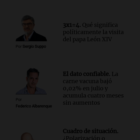
impulsado por la provincia
Panorama Federal
Episodios
Audio.
Osvaldo Jaldo busca unificar
3x1=4.
Qué significa
criterios con gobernadores del norte
políticamente la visita
argentino en Buenos Aires
del papa León XIV
Panorama Federal
Por
Sergio Suppo
Episodios
Audio.
Riesgo extremo de incendios en
Córdoba a pesar del sol en Carlos Paz
El dato confiable.
La
Noticias
carne vacuna bajó
Episodios
0,02% en julio y
acumula cuatro meses
Por
sin aumentos
Federico Albarenque
Cuadro de situación.
¿Polarización o